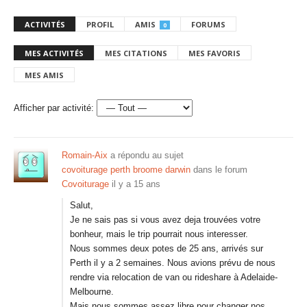
ACTIVITÉS
PROFIL
AMIS
FORUMS
0
MES ACTIVITÉS
MES CITATIONS
MES FAVORIS
MES AMIS
Afficher par activité:
Romain-Aix
a répondu au sujet
covoiturage perth broome darwin
dans le forum
Covoiturage
il y a 15 ans
Salut,
Je ne sais pas si vous avez deja trouvées votre
bonheur, mais le trip pourrait nous interesser.
Nous sommes deux potes de 25 ans, arrivés sur
Perth il y a 2 semaines. Nous avions prévu de nous
rendre via relocation de van ou rideshare à Adelaide-
Melbourne.
Mais nous sommes assez libre pour changer nos