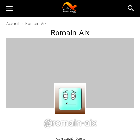
Australia-
Accueil
Romain-Aix
Romain-Aix
australie.com
@romain-aix
Pas d’activité récente