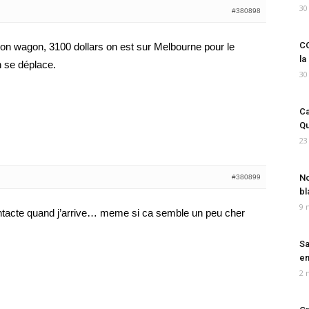
30
#380898
CO
on wagon, 3100 dollars on est sur Melbourne pour le
la
 se déplace.
30
Ca
Qu
23
No
#380899
bl
9 
contacte quand j’arrive… meme si ca semble un peu cher
Sa
em
2 