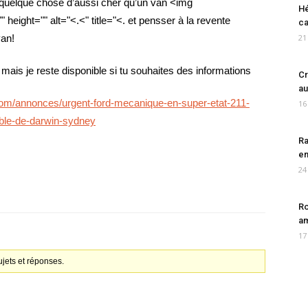
 quelque chose d’aussi cher qu’un van <img
Hé
" height="" alt="<.<" title="<. et pensser à la revente
ca
van!
21
ais je reste disponible si tu souhaites des informations
Cr
au
.com/annonces/urgent-ford-mecanique-en-super-etat-211-
16
ble-de-darwin-sydney
Ra
en
24
Ro
am
17
jets et réponses.