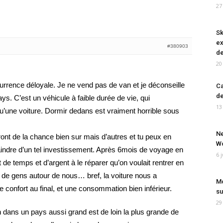
27
Sk
ex
#380903
de
20
urrence déloyale. Je ne vend pas de van et je déconseille
Ca
de
ys. C’est un véhicule à faible durée de vie, qui
13
’une voiture. Dormir dedans est vraiment horrible sous
Ne
uront de la chance bien sur mais d’autres et tu peux en
Wo
aindre d’un tel investissement. Après 6mois de voyage en
6 
de temps et d’argent à le réparer qu’on voulait rentrer en
t de gens autour de nous… bref, la voiture nous a
Mo
e confort au final, et une consommation bien inférieur.
su
29
dans un pays aussi grand est de loin la plus grande de