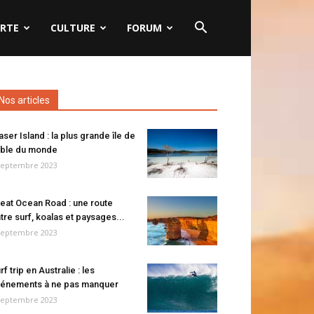
RTE
CULTURE
FORUM
Nos articles
aser Island : la plus grande île de
ble du monde
septembre 2023
eat Ocean Road : une route
tre surf, koalas et paysages...
septembre 2023
rf trip en Australie : les
énements à ne pas manquer
septembre 2023