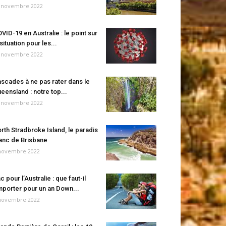
 novembre 2022
VID-19 en Australie : le point sur
 situation pour les...
 novembre 2022
scades à ne pas rater dans le
eensland : notre top...
 novembre 2022
rth Stradbroke Island, le paradis
anc de Brisbane
novembre 2022
c pour l’Australie : que faut-il
porter pour un an Down...
novembre 2022