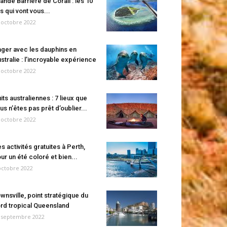
ande Barrière de Corail : les 10
es qui vont vous...
 octobre 2022
ger avec les dauphins en
stralie : l’incroyable expérience
 octobre 2022
its australiennes : 7 lieux que
us n’êtes pas prêt d’oublier...
 octobre 2022
s activités gratuites à Perth,
ur un été coloré et bien...
octobre 2022
wnsville, point stratégique du
rd tropical Queensland
 septembre 2022