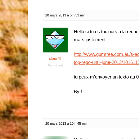
20 mars 2013 à 5 h 33 min
Hello si tu es toujours à la rech
mars justement.
http://www.gumtree.com.au/s-a
clem79
top-rego-until-june-2013/101611
Participant
tu peux m’envoyer un texto au 0
By !
20 mars 2013 à 10 h 45 min