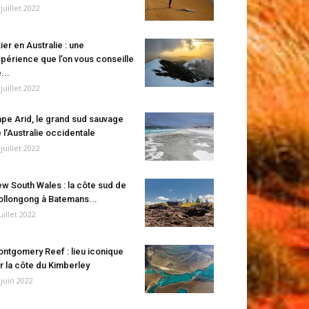
 juillet 2022
ier en Australie : une
périence que l’on vous conseille
...
 juillet 2022
pe Arid, le grand sud sauvage
 l’Australie occidentale
 juillet 2022
w South Wales : la côte sud de
llongong à Batemans...
juillet 2022
ntgomery Reef : lieu iconique
r la côte du Kimberley
 juin 2022