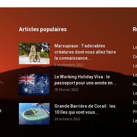
Articles populaires
R
Marsupiaux : 7 adorables
Le
créatures dont vous allez faire
Dé
la connaissance...
2 septembre 2021
Le
Le
Le Working Holiday Visa : le
...
passeport pour une année en...
Au
18 février 2022
Le
E
Grande Barrière de Corail : les
r
Pr
10 îles qui vont vous...
26 octobre 2022
Le