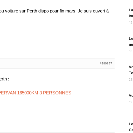
La
ou voiture sur Perth dispo pour fin mars. Je suis ouvert à
im
12
Le
un
10
#380897
Vo
Te
rth :
25
PERVAN 165000KM 3 PERSONNES
Vo
19
Le
Ce