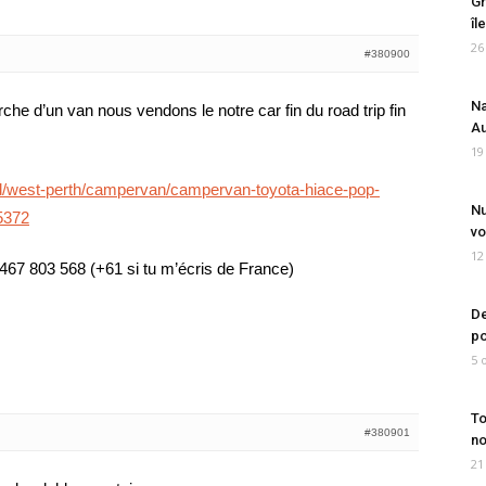
Gr
îl
26
#380900
Na
erche d’un van nous vendons le notre car fin du road trip fin
Au
19
d/west-perth/campervan/campervan-toyota-hiace-pop-
Nu
5372
vo
12
467 803 568 (+61 si tu m’écris de France)
De
po
5 
To
#380901
no
21