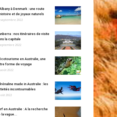
Albany à Denmark : une route
histoire et de joyaux naturels
 septembre 2022
nberra : nos itinéraires de visite
ns la capitale
septembre 2022
écotourisme en Australie, une
tre forme de voyage
 août 2022
rénaline made in Australie : les
tivités incontournables
août 2022
rf en Australie : A la recherche
 la vague...