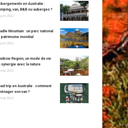
bergements en Australie :
mping, van, B&B ou auberges ?
 juin 2022
adle Mountain : un parc national
 patrimoine mondial
 juin 2022
inbow Region, un mode de vie
 synergie avec la nature
 mai 2022
ad trip en Australie : comment
énager son van ?
 mai 2022