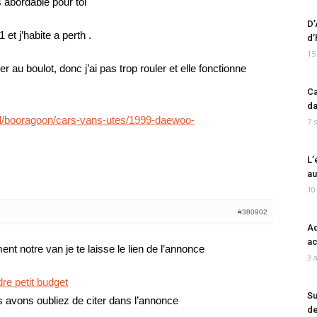
s abordable pour toi
D’
et j’habite a perth .
d’
15
er au boulot, donc j’ai pas trop rouler et elle fonctionne
Ca
da
d/booragoon/cars-vans-utes/1999-daewoo-
7 
L’
au
10
#380902
Ad
ac
nt notre van je te laisse le lien de l’annonce
3 
re petit budget
Su
s avons oubliez de citer dans l’annonce
de