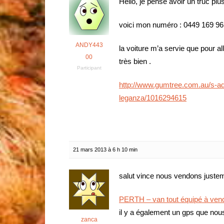
Hello, je pense avoir un truc plu
voici mon numéro : 0449 169 961 
ANDY443
la voiture m’a servie que pour all
00
très bien .
Participant
http://www.gumtree.com.au/s-a
leganza/1016294615
21 mars 2013 à 6 h 10 min
salut vince nous vendons justeme
PERTH – van tout équipé à vend
il y a également un gps que nou
zanca