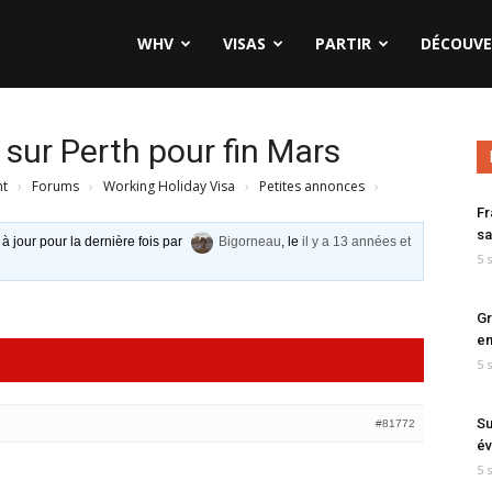
WHV
VISAS
PARTIR
DÉCOUVE
sur Perth pour fin Mars
nt
›
Forums
›
Working Holiday Visa
›
Petites annonces
›
Fr
sa
 à jour pour la dernière fois par
Bigorneau
, le
il y a 13 années et
5 
Gr
en
5 
Su
#81772
év
5 