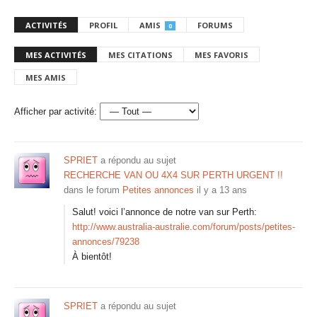
ACTIVITÉS
PROFIL
AMIS
FORUMS
0
MES ACTIVITÉS
MES CITATIONS
MES FAVORIS
MES AMIS
Afficher par activité:
SPRIET
a répondu au sujet
RECHERCHE VAN OU 4X4 SUR PERTH URGENT !!
dans le forum
Petites annonces
il y a 13 ans
Salut! voici l’annonce de notre van sur Perth:
http://www.australia-australie.com/forum/posts/petites-
annonces/79238
À bientôt!
SPRIET
a répondu au sujet