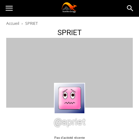
Australia-
Accueil
SPRIET
SPRIET
australie.com
@spriet
Pas d’activité récente