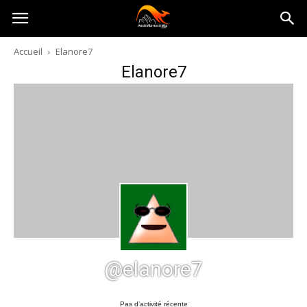
Australia-
Accueil
Elanore7
Elanore7
australie.com
@elanore7
Pas d’activité récente