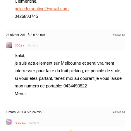
Clementine.
polo.clementine@gmail.com
0426893745
24 février 2011 à 2 h 52 min
#134143
tibo27
Membre
Salut,
je suis actuellement sur Melbourne et serai vraiment
interresser pour faire du fruit picking, disponible de suite,
si vous etes partant, tenez moi au courant je vous laisse
mon numero de portable: 0434493822
Merci
1 mars 2011 à 5 h 24 min
#134144
leabatt
Membre