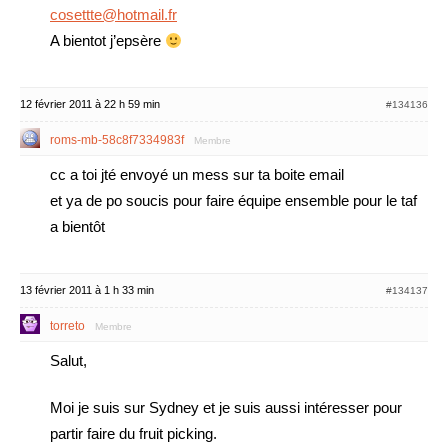
cosettte@hotmail.fr
A bientot j’epsère
12 février 2011 à 22 h 59 min
#134136
roms-mb-58c8f7334983f
Membre
cc a toi jté envoyé un mess sur ta boite email
et ya de po soucis pour faire équipe ensemble pour le taf
a bientôt
13 février 2011 à 1 h 33 min
#134137
torreto
Membre
Salut,
Moi je suis sur Sydney et je suis aussi intéresser pour
partir faire du fruit picking.