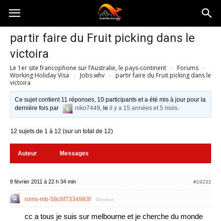
Australia-
partir faire du Fruit picking dans le
victoira
australie.com
Le 1er site francophone sur l’Australie, le pays-continent
›
Forums
›
Working Holiday Visa
›
Jobs whv
›
partir faire du Fruit picking dans le
victoira
Ce sujet contient 11 réponses, 10 participants et a été mis à jour pour la
dernière fois par
niko7449
, le
il y a 15 années et 5 mois
.
12 sujets de 1 à 12 (sur un total de 12)
Auteur
Messages
9 février 2011 à 22 h 34 min
#19233
roms-mb-58c8f7334983f
Membre
cc a tous je suis sur melbourne et je cherche du monde