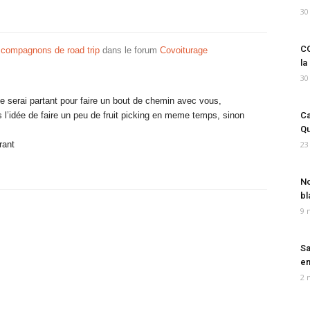
30
CO
compagnons de road trip
dans le forum
Covoiturage
la
30
e serai partant pour faire un bout de chemin avec vous,
 l’idée de faire un peu de fruit picking en meme temps, sinon
Ca
Qu
.
rant
23
No
bl
9 
Sa
em
2 