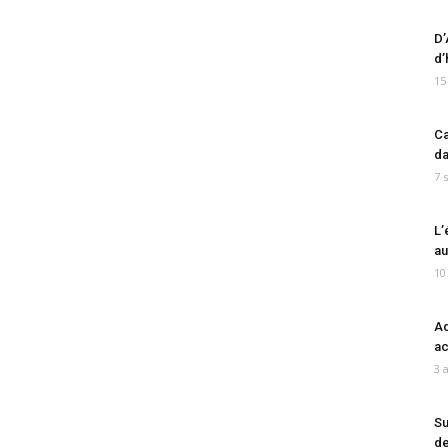
D’
d’
15
Ca
da
7 
L’
au
10
Ad
ac
3 
Su
de