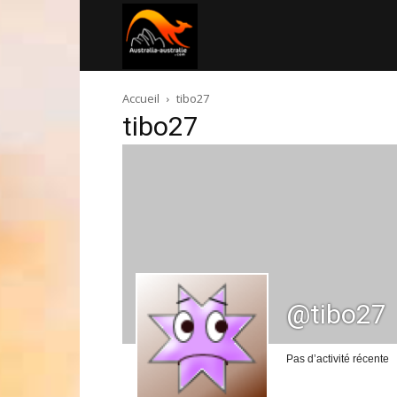
Australia-
Accueil
tibo27
australie.com
tibo27
@tibo27
Pas d’activité récente