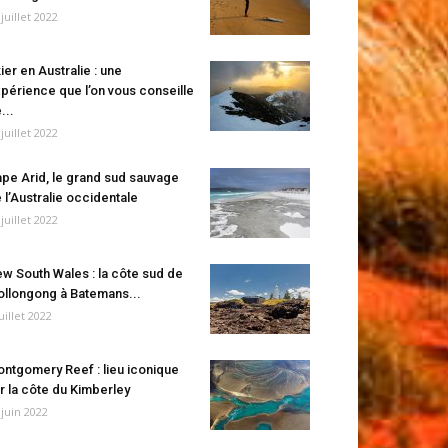
 juillet 2022
ier en Australie : une
périence que l’on vous conseille
...
 juillet 2022
pe Arid, le grand sud sauvage
 l’Australie occidentale
 juillet 2022
w South Wales : la côte sud de
llongong à Batemans...
juillet 2022
ntgomery Reef : lieu iconique
r la côte du Kimberley
 juin 2022