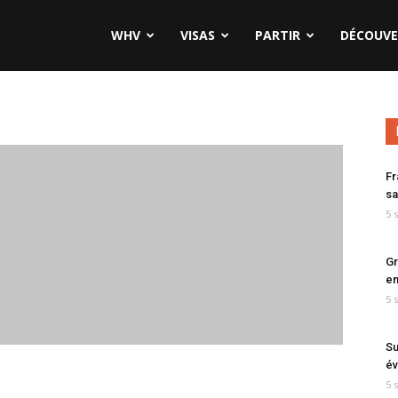
WHV
VISAS
PARTIR
DÉCOUVE
Fr
sa
5 
Gr
en
5 
Su
év
5 