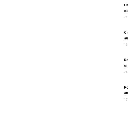
Hé
ca
21
Cr
au
16
Ra
en
24
Ro
am
17