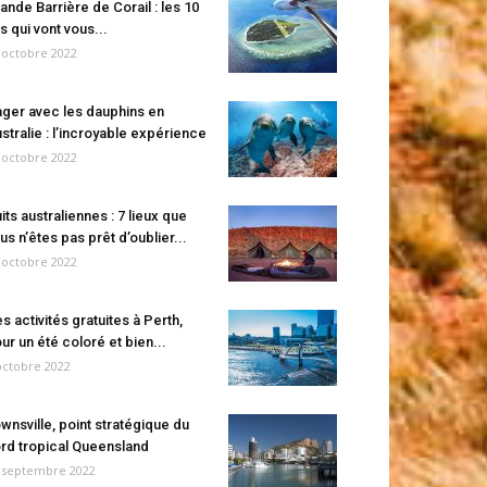
ande Barrière de Corail : les 10
es qui vont vous...
 octobre 2022
ger avec les dauphins en
stralie : l’incroyable expérience
 octobre 2022
its australiennes : 7 lieux que
us n’êtes pas prêt d’oublier...
 octobre 2022
s activités gratuites à Perth,
ur un été coloré et bien...
octobre 2022
wnsville, point stratégique du
rd tropical Queensland
 septembre 2022