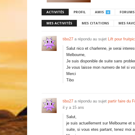
ACTIVITÉS
PROFIL
AMIS
FORUMS
0
MES ACTIVITÉS
MES CITATIONS
MES FAV
tibo27
a répondu au sujet
Lift pour fruitpi
Salut nico et charlenne, je serai interes
Melbourne,
Je suis disponible de suite sans probl
Je vous laisse mon numero de tel si v
Merci
Tibo
tibo27
a répondu au sujet
partir faire du F
il y a 15 ans
Salut,
je suis actuellement sur Melbourne et se
suite, si vous etes partant, tenez moi