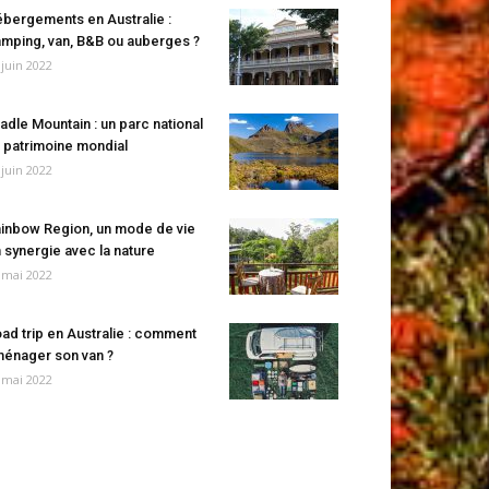
bergements en Australie :
mping, van, B&B ou auberges ?
 juin 2022
adle Mountain : un parc national
 patrimoine mondial
 juin 2022
inbow Region, un mode de vie
 synergie avec la nature
 mai 2022
ad trip en Australie : comment
énager son van ?
 mai 2022