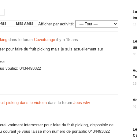
La
im
ORIS
MES AMIS
Afficher par activité:
12
cking
dans le forum
Covoiturage
il y a 15 ans
Le
un
ser pour faire du fruit picking mais je suis actuellement sur
10
eme.
ous voulez: 0434493822
Vo
Te
25
Vo
ruit picking dans le victoira
dans le forum
Jobs whv
19
rai vraiment interresser pour faire du fruit picking, disponible de
Le
 au courant je vous laisse mon numero de portable: 0434493822
Ce