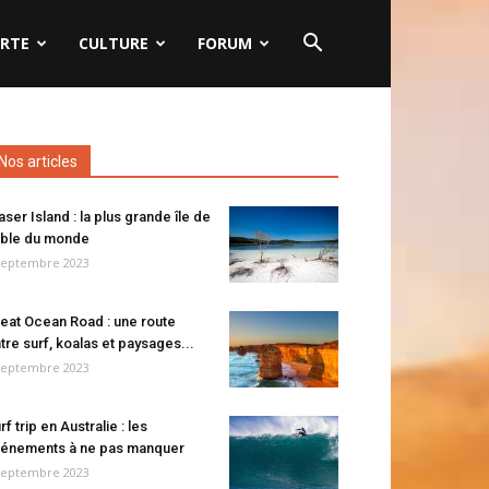
RTE
CULTURE
FORUM
Nos articles
aser Island : la plus grande île de
ble du monde
septembre 2023
eat Ocean Road : une route
tre surf, koalas et paysages...
septembre 2023
rf trip en Australie : les
énements à ne pas manquer
septembre 2023