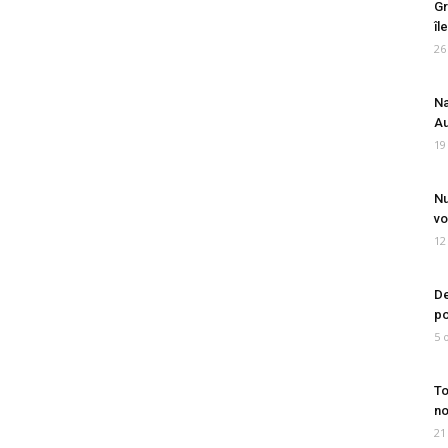
Gr
îl
26
Na
Au
19
Nu
vo
12
De
po
5 
To
no
21