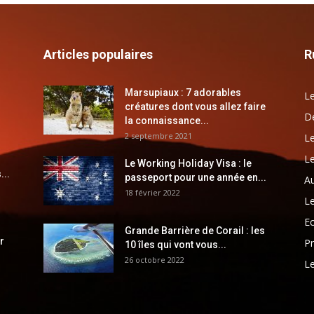
Articles populaires
R
Marsupiaux : 7 adorables
Le
créatures dont vous allez faire
Dé
la connaissance...
2 septembre 2021
Le
Le
Le Working Holiday Visa : le
...
passeport pour une année en...
Au
18 février 2022
Le
E
Grande Barrière de Corail : les
r
Pr
10 îles qui vont vous...
26 octobre 2022
Le