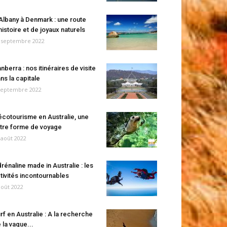
Albany à Denmark : une route
histoire et de joyaux naturels
 septembre 2022
nberra : nos itinéraires de visite
ns la capitale
septembre 2022
écotourisme en Australie, une
tre forme de voyage
 août 2022
rénaline made in Australie : les
tivités incontournables
août 2022
rf en Australie : A la recherche
 la vague...