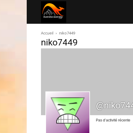
Australia-
Accueil
niko7449
australie.com
niko7449
@niko74
Pas d’activité récente