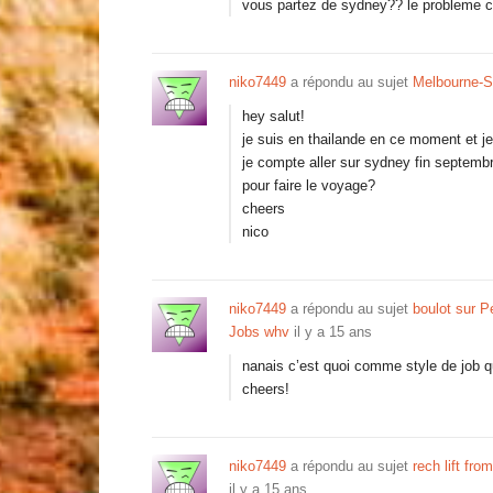
vous partez de sydney?? le probleme 
niko7449
a répondu au sujet
Melbourne-
hey salut!
je suis en thailande en ce moment et j
je compte aller sur sydney fin septemb
pour faire le voyage?
cheers
nico
niko7449
a répondu au sujet
boulot sur Pe
Jobs whv
il y a 15 ans
nanais c’est quoi comme style de job q
cheers!
niko7449
a répondu au sujet
rech lift fr
il y a 15 ans