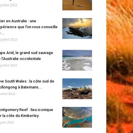
 juillet 2022
ier en Australie : une
périence que l’on vous conseille
...
 juillet 2022
pe Arid, le grand sud sauvage
 l’Australie occidentale
 juillet 2022
w South Wales : la côte sud de
llongong à Batemans...
juillet 2022
ntgomery Reef : lieu iconique
r la côte du Kimberley
 juin 2022