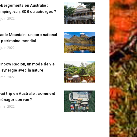
bergements en Australie :
mping, van, B&B ou auberges ?
 juin 2022
adle Mountain : un parc national
 patrimoine mondial
 juin 2022
inbow Region, un mode de vie
 synergie avec la nature
 mai 2022
ad trip en Australie : comment
énager son van ?
 mai 2022