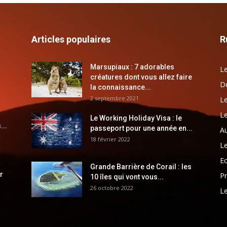
Articles populaires
R
Marsupiaux : 7 adorables
Le
créatures dont vous allez faire
Dé
la connaissance...
2 septembre 2021
Le
Le
Le Working Holiday Visa : le
...
passeport pour une année en...
Au
18 février 2022
Le
E
Grande Barrière de Corail : les
r
Pr
10 îles qui vont vous...
26 octobre 2022
Le