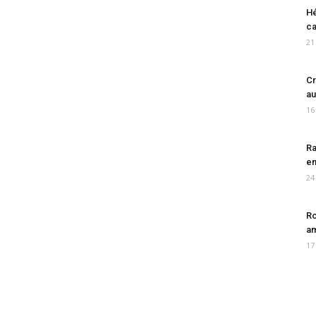
Hé
ca
21
Cr
au
16
Ra
en
24
Ro
am
17