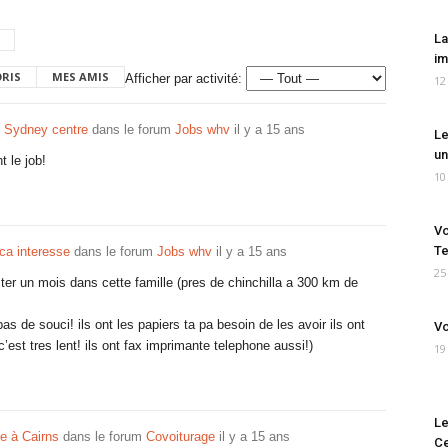
La
im
ORIS
MES AMIS
Afficher par activité:
12
 Sydney centre
dans le forum
Jobs whv
il y a 15 ans
Le
un
t le job!
10
Vo
Te
ca interesse
dans le forum
Jobs whv
il y a 15 ans
25
ster un mois dans cette famille (pres de chinchilla a 300 km de
as de souci! ils ont les papiers ta pa besoin de les avoir ils ont
Vo
’est tres lent! ils ont fax imprimante telephone aussi!)
19
Le
e à Cairns
dans le forum
Covoiturage
il y a 15 ans
Ce