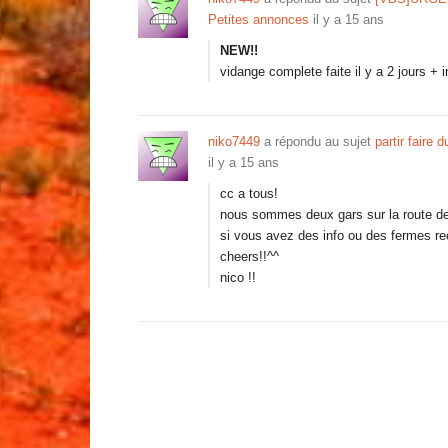
Petites annonces
il y a 15 ans
NEW!!
vidange complete faite il y a 2 jours +
niko7449
a répondu au sujet
partir faire 
il y a 15 ans
cc a tous!
nous sommes deux gars sur la route de
si vous avez des info ou des fermes r
cheers!!^^
nico !!