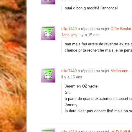
ouai c bon g modifié l’annonce!
niko7449
a répondu au sujet
Offre Boulot
Jobs whv
il y a 15 ans
nan mais fau arreté de rever sa existe
chance pr ta recherche mais je ne pense
niko7449
a répondu au sujet
Melbourne – 
il y a 15 ans
Jerem en OZ wrote:
Slt,
à partir de quand exactement l’appart e
Jeremy
la date n’est pas encore fixé mais sa ser
niko7449
a répondu au sujet
[VDS]URGENT