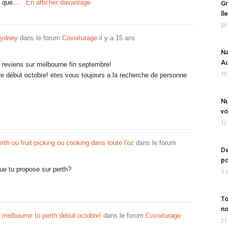
c que…
En afficher davantage
Gr
îl
26
Sydney
dans le forum
Covoiturage
il y a 15 ans
Na
Au
e reviens sur melbourne fin septembre!
19
re début octobre! etes vous toujours a la recherche de personne
Nu
vo
12
rth ou fruit picking ou cooking dans toute l'oz
dans le forum
De
po
ue tu propose sur perth?
5 
To
no
om melbourne to perth debut octobre!
dans le forum
Covoiturage
21