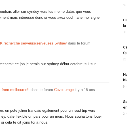
30
voudrais aller sur syndey vers les meme dates que vous
lement mais intéressé donc si vous avez qqch faite moi signe!
CO
la
30
 recherche serveurs/serveuses Sydney
dans le forum
Ca
Qu
23
eresserait ce job je serais sur sydney début octobre jsui sur
No
bl
9 
ft from melbourne!!
dans le forum
Covoiturage
il y a 15 ans
Sa
em
ec un pote julien francais egalement pour un road trip vers
2 
ney, date flexible on pars pour un mois. Nous souhaitons louer
si cela te dit joins toi a nous.