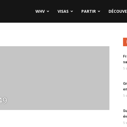
WHV
VISAS
PARTIR
DÉCOUVE
Fr
sa
5 
Gr
en
5 
49
Su
év
5 