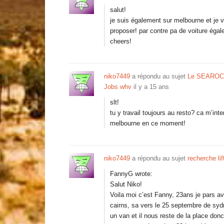
salut!
je suis également sur melbourne et je 
proposer! par contre pa de voiture éga
cheers!
niko7449
a répondu au sujet
Le SEAROCK
Jobs whv
il y a 15 ans
slt!
tu y travail toujours au resto? ca m’int
melbourne en ce moment!
niko7449
a répondu au sujet
recherche li
FannyG wrote:
Salut Niko!
Voila moi c’est Fanny, 23ans je pars av
cairns, sa vers le 25 septembre de syd
un van et il nous reste de la place donc 