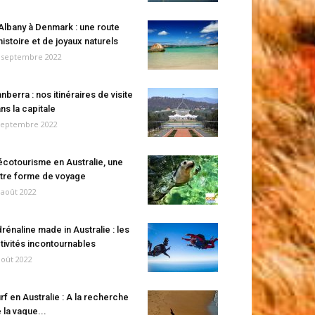
Albany à Denmark : une route
histoire et de joyaux naturels
 septembre 2022
nberra : nos itinéraires de visite
ns la capitale
septembre 2022
écotourisme en Australie, une
tre forme de voyage
 août 2022
rénaline made in Australie : les
tivités incontournables
août 2022
rf en Australie : A la recherche
 la vague...