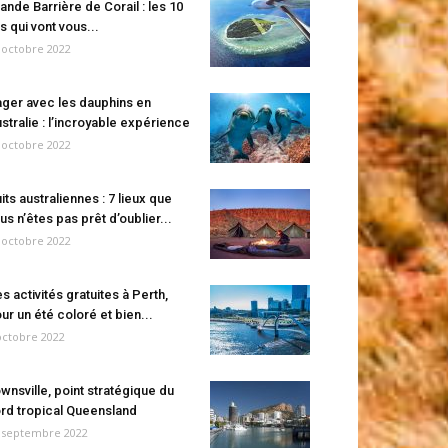
ande Barrière de Corail : les 10
es qui vont vous...
 octobre 2022
ger avec les dauphins en
stralie : l’incroyable expérience
 octobre 2022
its australiennes : 7 lieux que
us n’êtes pas prêt d’oublier...
 octobre 2022
s activités gratuites à Perth,
ur un été coloré et bien...
octobre 2022
wnsville, point stratégique du
rd tropical Queensland
 septembre 2022