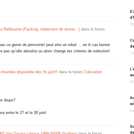
D’
d’
15
 a Melbourne (Packing, traitement de donne…)
dans le forum
Ca
 pas ce genre de personne! peut etre un robot … en tt cas bonne
da
 pas qu’elle aboutira ou alors change tes criteres de selection!
7 
L’
chambre disponible dès fin juin!!!
dans le forum
Colocation
au
10
Ad
st dispo?
ac
3 
a entre le 27 et le 30 juin!
Su
de
 Van Toyota Liteace 1989-2500$ (Sydney)
dans le forum