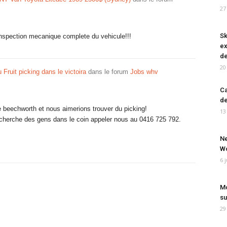
27
Sk
 inspection mecanique complete du vehicule!!!
ex
de
20
du Fruit picking dans le victoira
dans le forum
Jobs whv
Ca
de
 beechworth et nous aimerions trouver du picking!
13
echerche des gens dans le coin appeler nous au 0416 725 792.
Ne
Wo
6 
Mo
su
29