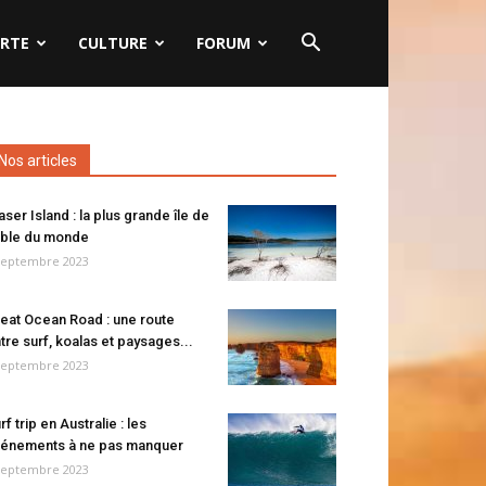
RTE
CULTURE
FORUM
Nos articles
aser Island : la plus grande île de
ble du monde
septembre 2023
eat Ocean Road : une route
tre surf, koalas et paysages...
septembre 2023
rf trip en Australie : les
énements à ne pas manquer
septembre 2023