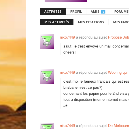
ACTIVITÉS
PROFIL
AMIS
FORUMS
0
MES ACTIVITÉS
MES CITATIONS
MES FAV
niko7449
a répondu au sujet
Propose Job
salut! je t’est envoyé un mail concernan
cheers!
niko7449
a répondu au sujet
Woofing qui 
c’est moi le fameux francais qui est re
brisbane n’est ce pas?)
concernant les papier pour le 2nd visa p
tout a disposition (meme internet mais c
a+
niko7449
a répondu au sujet
De Melbourn