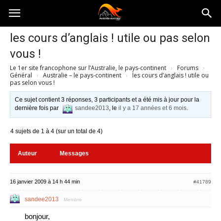
Australia-
les cours d’anglais ! utile ou pas selon
vous !
australie.com
Le 1er site francophone sur l’Australie, le pays-continent
›
Forums
›
Général
›
Australie – le pays-continent
›
les cours d’anglais ! utile ou
pas selon vous !
Ce sujet contient 3 réponses, 3 participants et a été mis à jour pour la
dernière fois par
sandee2013
, le
il y a 17 années et 6 mois
.
4 sujets de 1 à 4 (sur un total de 4)
Auteur
Messages
16 janvier 2009 à 14 h 44 min
#41789
sandee2013
Membre
bonjour,