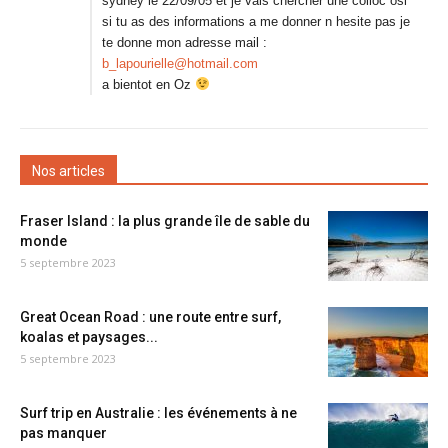
sydney le 22/09/05 et je vais chercher une colloc osi
si tu as des informations a me donner n hesite pas je
te donne mon adresse mail :
b_lapourielle@hotmail.com
a bientot en Oz
Nos articles
Fraser Island : la plus grande île de sable du
monde
5 septembre 2023
Great Ocean Road : une route entre surf,
koalas et paysages...
5 septembre 2023
Surf trip en Australie : les événements à ne
pas manquer