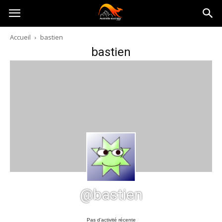
Australia-
Accueil
bastien
bastien
australie.com
@bastien
Pas d’activité récente