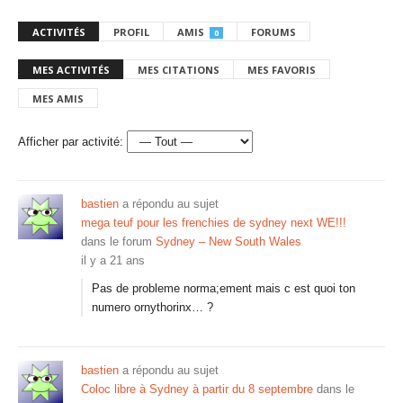
ACTIVITÉS
PROFIL
AMIS
FORUMS
0
MES ACTIVITÉS
MES CITATIONS
MES FAVORIS
MES AMIS
Afficher par activité:
bastien
a répondu au sujet
mega teuf pour les frenchies de sydney next WE!!!
dans le forum
Sydney – New South Wales
il y a 21 ans
Pas de probleme norma;ement mais c est quoi ton
numero ornythorinx… ?
bastien
a répondu au sujet
Coloc libre à Sydney à partir du 8 septembre
dans le