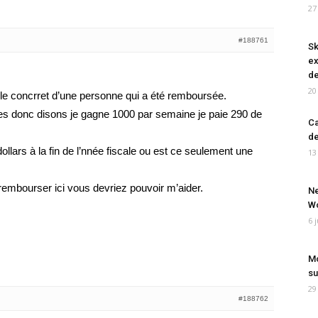
27
#188761
Sk
ex
de
20
ple concrret d’une personne qui a été remboursée.
es donc disons je gagne 1000 par semaine je paie 290 de
Ca
de
llars à la fin de l’nnée fiscale ou est ce seulement une
13
 rembourser ici vous devriez pouvoir m’aider.
Ne
Wo
6 
Mo
su
29
#188762