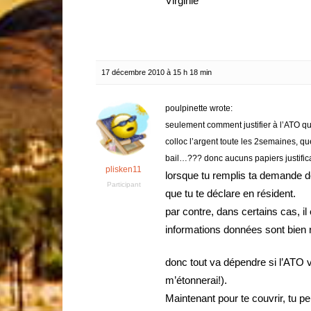
Virginie
17 décembre 2010 à 15 h 18 min
poulpinette wrote:
seulement comment justifier à l’ATO qu
colloc l’argent toute les 2semaines, qu
bail…??? donc aucuns papiers justifica
plisken11
lorsque tu remplis ta demande de t
Participant
que tu te déclare en résident.
par contre, dans certains cas, il
informations données sont bien 
donc tout va dépendre si l’ATO v
m’étonnerai!).
Maintenant pour te couvrir, tu 