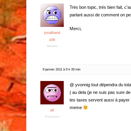
Trés bon topic, trés bien fait, c’
parlant aussi de comment on pe
Merci,
jonathand
u06
Membre
8 janvier 2011 à 9 h 39 min
@ yvonnig tout dépendra du total
( au dela (je ne suis pas sure de
tes taxes servent aussi à payer 
meme
all
Participant