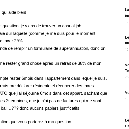
La
 qui aide bien!
im
12
 question, je viens de trouver un casual job.
paie sur laquelle (comme je me suis pour le moment
Le
me taxer 29%.
un
é de remplir un formulaire de superannuation, donc on
10
a me rester grand chose après un retrait de 38% de mon
Vo
Te
25
pte rester 6mois dans l’appartement dans lequel je suis.
urrais me déclarer résidente et récupérer des taxes.
Vo
’ATO que j’ai séjourné 6mois dans cet appart, sachant que
19
e les 2semaines, que je n’ai pas de factures qui me sont
 bail…??? donc aucuns papiers justificatifs.
Le
ation que vous porterez à ma question.
Ce