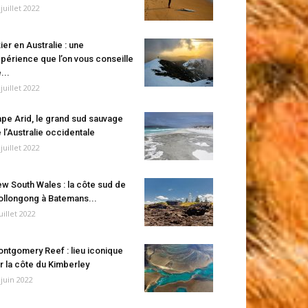
 juillet 2022
ier en Australie : une
périence que l’on vous conseille
...
 juillet 2022
pe Arid, le grand sud sauvage
 l’Australie occidentale
 juillet 2022
w South Wales : la côte sud de
llongong à Batemans...
juillet 2022
ntgomery Reef : lieu iconique
r la côte du Kimberley
 juin 2022