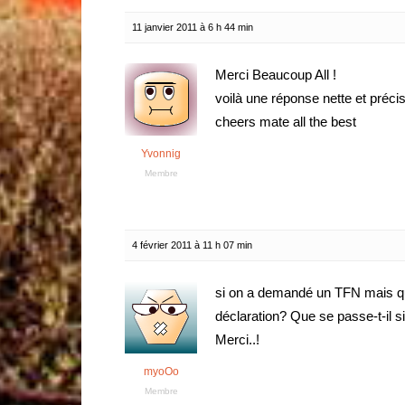
11 janvier 2011 à 6 h 44 min
Merci Beaucoup All !
voilà une réponse nette et préc
cheers mate all the best
Yvonnig
Membre
4 février 2011 à 11 h 07 min
si on a demandé un TFN mais que l
déclaration? Que se passe-t-il s
Merci..!
myoOo
Membre