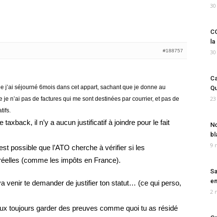
30
CO
la
#188757
30
Ca
e j’ai séjourné 6mois dans cet appart, sachant que je donne au
Qu
23
e je n’ai pas de factures qui me sont destinées par courrier, et pas de
tifs.
axback, il n’y a aucun justificatif à joindre pour le fait
No
bl
9 
 est possible que l’ATO cherche à vérifier si les
réelles (comme les impôts en France).
Sa
em
a venir te demander de justifier ton statut… (ce qui perso,
2 
peux toujours garder des preuves comme quoi tu as résidé