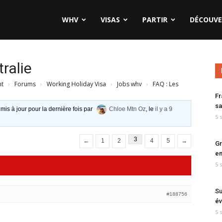
WHV
VISAS
PARTIR
DÉCOUVE
ralie
nt
›
Forums
›
Working Holiday Visa
›
Jobs whv
›
FAQ : Les
Fr
sa
 mis à jour pour la dernière fois par
Chloe Mtn Oz
, le
il y a 9
5 
3
←
1
2
4
5
→
Gr
en
5 
Su
#188756
év
5 