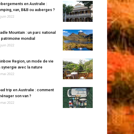
bergements en Australie :
mping, van, B&B ou auberges ?
 juin 2022
adle Mountain : un parc national
 patrimoine mondial
 juin 2022
inbow Region, un mode de vie
 synergie avec la nature
 mai 2022
ad trip en Australie : comment
énager son van ?
 mai 2022