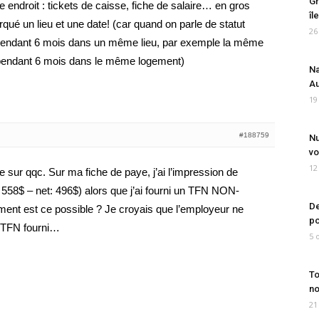
Gr
endroit : tickets de caisse, fiche de salaire… en gros
îl
qué un lieu et une date! (car quand on parle de statut
26
der pendant 6 mois dans un même lieu, par exemple la même
r pendant 6 mois dans le même logement)
Na
Au
19
#188759
Nu
vo
12
e sur qqc. Sur ma fiche de paye, j’ai l’impression de
558$ – net: 496$) alors que j’ai fourni un TFN NON-
De
ent est ce possible ? Je croyais que l’employeur ne
po
u TFN fourni…
5 
To
no
21