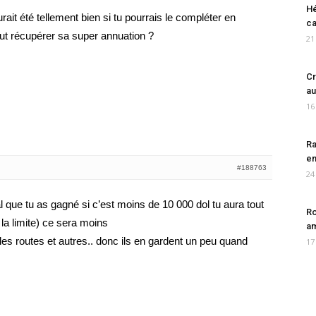
Hé
aurait été tellement bien si tu pourrais le compléter en
ca
ut récupérer sa super annuation ?
21
Cr
au
16
Ra
en
#188763
24
 que tu as gagné si c’est moins de 10 000 dol tu aura tout
Ro
 la limite) ce sera moins
am
les routes et autres.. donc ils en gardent un peu quand
17