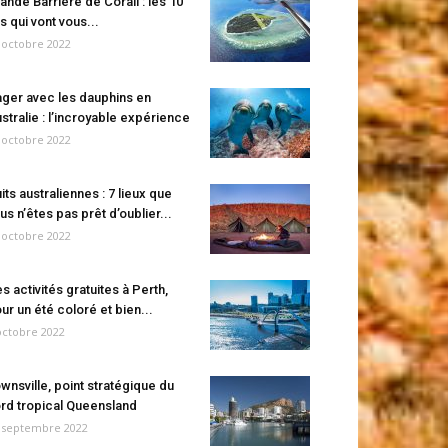
ande Barrière de Corail : les 10
es qui vont vous...
 octobre 2022
ger avec les dauphins en
stralie : l’incroyable expérience
 octobre 2022
its australiennes : 7 lieux que
us n’êtes pas prêt d’oublier...
 octobre 2022
s activités gratuites à Perth,
ur un été coloré et bien...
octobre 2022
wnsville, point stratégique du
rd tropical Queensland
 septembre 2022