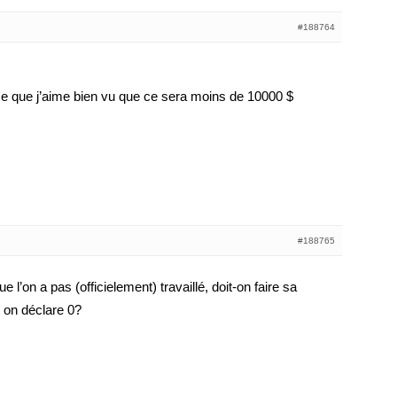
#188764
ise que j’aime bien vu que ce sera moins de 10000 $
#188765
’on a pas (officielement) travaillé, doit-on faire sa
i on déclare 0?