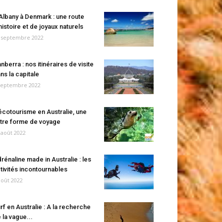
Albany à Denmark : une route
histoire et de joyaux naturels
 septembre 2022
nberra : nos itinéraires de visite
ns la capitale
septembre 2022
écotourisme en Australie, une
tre forme de voyage
 août 2022
rénaline made in Australie : les
tivités incontournables
août 2022
rf en Australie : A la recherche
 la vague...