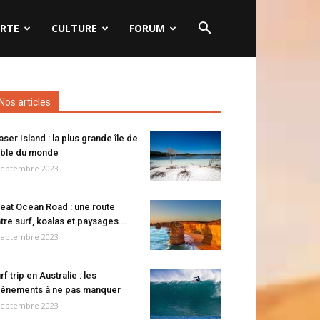
RTE
CULTURE
FORUM
Nos articles
aser Island : la plus grande île de
ble du monde
septembre 2023
eat Ocean Road : une route
tre surf, koalas et paysages...
septembre 2023
rf trip en Australie : les
énements à ne pas manquer
septembre 2023