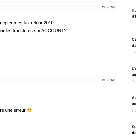
#188758
D’
d’
accepter mes tax retour 2010
15
pour les transferes sur ACCOUNT?
Ca
da
7 
L’
au
#188760
10
Ad
ac
re une erreur
3 
Su
de