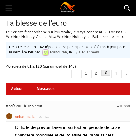
Australia-
Faiblesse de l’euro
Le 1er site francophone sur l’Australie, le pays-continent
›
Forums
›
australie.com
Working Holiday Visa
›
Visa Working Holiday
›
Faiblesse de l’euro
Ce sujet contient 142 réponses, 28 participants et a été mis à jour pour
la dernière fois par
Mandurah
, le
il y a 14 années
.
40 sujets de 81 à 120 (sur un total de 143)
3
←
1
2
4
→
Auteur
Messages
8 août 2011 à 9 h 57 min
#116990
sebaustralia
Membre
Difficile de prévoir l’avenir, surtout en période de crise
financiére mondiale et de volatilité délirante sur les