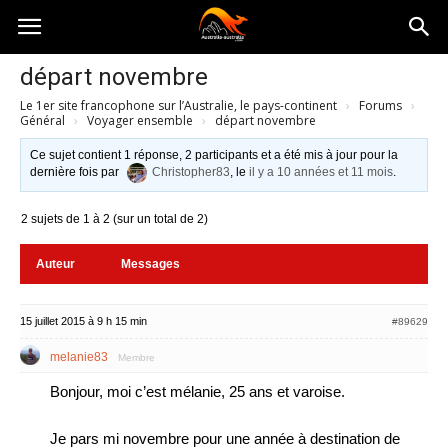
Australia-
départ novembre
Le 1er site francophone sur l’Australie, le pays-continent
›
Forums
›
australie.com
Général
›
Voyager ensemble
›
départ novembre
Ce sujet contient 1 réponse, 2 participants et a été mis à jour pour la
dernière fois par
Christopher83
, le
il y a 10 années et 11 mois
.
2 sujets de 1 à 2 (sur un total de 2)
Auteur
Messages
15 juillet 2015 à 9 h 15 min
#89629
melanie83
Membre
Bonjour, moi c’est mélanie, 25 ans et varoise.
Je pars mi novembre pour une année à destination de