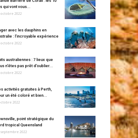
ande Barrière de Corail : les 10
es qui vont vous...
 octobre 2022
ger avec les dauphins en
stralie : l’incroyable expérience
 octobre 2022
its australiennes : 7 lieux que
us n’êtes pas prêt d’oublier...
 octobre 2022
s activités gratuites à Perth,
ur un été coloré et bien...
octobre 2022
wnsville, point stratégique du
rd tropical Queensland
 septembre 2022