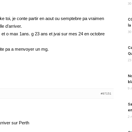
30
 ke toi, je conte partir en aout ou semptebre pa vraimen
CO
la
le d’arriver.
30
is et o max 1ans. g 23 ans et jvai sur mes 24 en octobre
Ca
esite pa a menvoyer un mg.
Qu
23
No
bl
9 
#97151
Sa
em
2 
rriver sur Perth