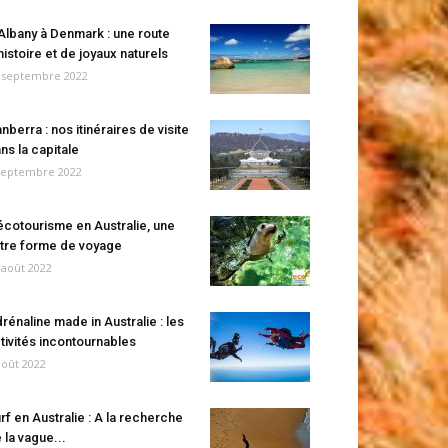
Albany à Denmark : une route
histoire et de joyaux naturels
 septembre 2022
nberra : nos itinéraires de visite
ns la capitale
septembre 2022
écotourisme en Australie, une
tre forme de voyage
 août 2022
rénaline made in Australie : les
tivités incontournables
août 2022
rf en Australie : A la recherche
 la vague...