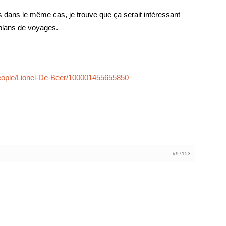
ns le même cas, je trouve que ça serait intéressant
plans de voyages.
eople/Lionel-De-Beer/100001455655850
#97153