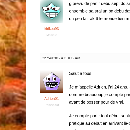
g prevu de partir debu sept dc si
ensemble sa srai un bn debu da
on peu fair ak tt le monde tien m
kirikou93
Membre
22 avril 2012 à 19 h 12 min
Salut à tous!
Je m’appelle Adrien, j’ai 24 ans,
comme beaucoup je compte partir
Adrien01
avant de bosser pour de vrai.
Participant
Je compte partir tout début septe
pratique au début en arrivant là