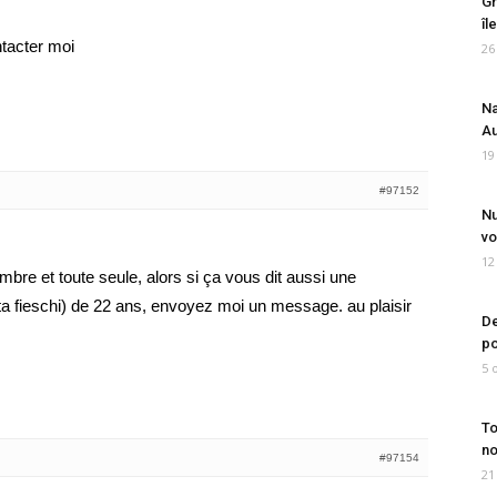
Gr
îl
ntacter moi
26
Na
Au
19
#97152
Nu
vo
12
mbre et toute seule, alors si ça vous dit aussi une
ta fieschi) de 22 ans, envoyez moi un message. au plaisir
De
po
5 
To
no
#97154
21