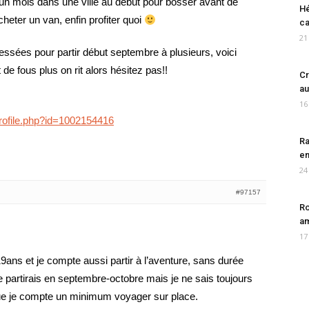
n mois dans une ville au début pour bosser avant de
Hé
cheter un van, enfin profiter quoi
ca
21
ressées pour partir début septembre à plusieurs, voici
de fous plus on rit alors hésitez pas!!
Cr
au
16
rofile.php?id=1002154416
Ra
en
24
#97157
Ro
am
17
 19ans et je compte aussi partir à l’aventure, sans durée
 partirais en septembre-octobre mais je ne sais toujours
que je compte un minimum voyager sur place.