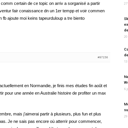
 comm certain de ce topic on arriv a sorganisé a partir
27
ventur fair conaissance dn un 1er tempp et voir commen
n fb ajoute moi keins tapeurduloup a tre biento
Sk
ex
de
20
Ca
de
#97156
13
Ne
Wo
 actuellement en Normandie, je finis mes études fin août et
6 
 pour une année en Australie histoire de profiter un max
Mo
su
mbre, mais j’aimerai partir à plusieurs, plus fun et plus
29
-bas. Je ne sais pas encore où atterrir pour commencer,