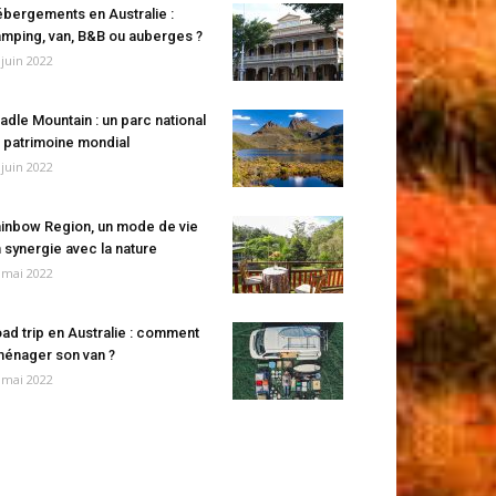
bergements en Australie :
mping, van, B&B ou auberges ?
 juin 2022
adle Mountain : un parc national
 patrimoine mondial
 juin 2022
inbow Region, un mode de vie
 synergie avec la nature
 mai 2022
ad trip en Australie : comment
énager son van ?
 mai 2022