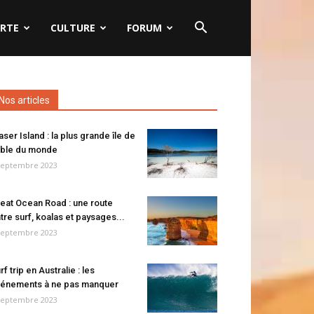
RTE
CULTURE
FORUM
Nos articles
aser Island : la plus grande île de
ble du monde
septembre 2023
eat Ocean Road : une route
tre surf, koalas et paysages...
septembre 2023
rf trip en Australie : les
énements à ne pas manquer
septembre 2023