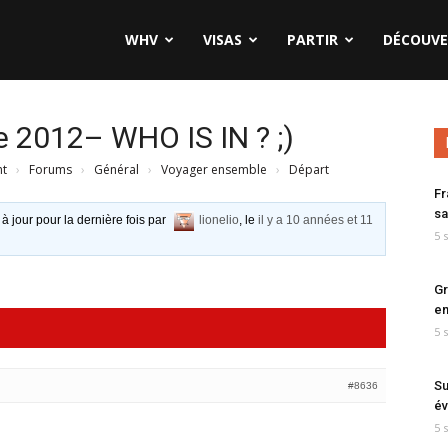
WHV
VISAS
PARTIR
DÉCOUVE
 2012– WHO IS IN ? ;)
nt
›
Forums
›
Général
›
Voyager ensemble
›
Départ
Fr
sa
 à jour pour la dernière fois par
lionelio
, le
il y a 10 années et 11
5 
Gr
en
5 
Su
#8636
év
5 