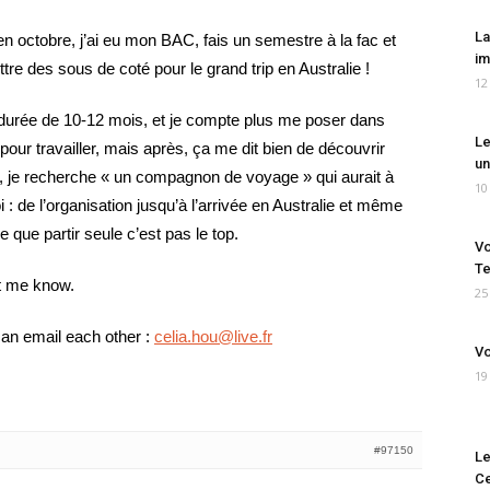
La
s en octobre, j’ai eu mon BAC, fais un semestre à la fac et
im
ttre des sous de coté pour le grand trip en Australie !
12
e durée de 10-12 mois, et je compte plus me poser dans
Le
 pour travailler, mais après, ça me dit bien de découvrir
un
ir, je recherche « un compagnon de voyage » qui aurait à
10
: de l’organisation jusqu’à l’arrivée en Australie et même
que partir seule c’est pas le top.
Vo
Te
et me know.
25
an email each other :
celia.hou@live.fr
Vo
19
#97150
Le
Ce