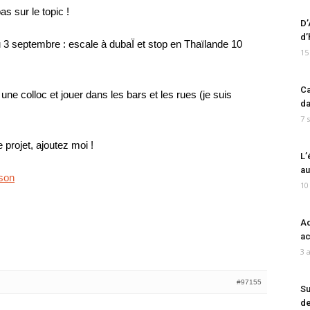
s sur le topic !
D’
d’
u 3 septembre : escale à dubaÏ et stop en Thaïlande 10
15
Ca
 une colloc et jouer dans les bars et les rues (je suis
da
7 
 projet, ajoutez moi !
L’
au
ison
10
Ad
ac
3 
#97155
Su
de