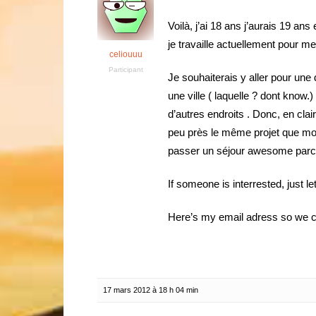
Voilà, j’ai 18 ans j’aurais 19 an
je travaille actuellement pour me
celiouuu
Participant
Je souhaiterais y aller pour un
une ville ( laquelle ? dont know.)
d’autres endroits . Donc, en cla
peu près le même projet que moi 
passer un séjour awesome parce 
If someone is interrested, just l
Here’s my email adress so we c
17 mars 2012 à 18 h 04 min