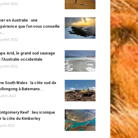
 juillet 2022
ier en Australie : une
périence que l’on vous conseille
...
 juillet 2022
pe Arid, le grand sud sauvage
 l’Australie occidentale
 juillet 2022
w South Wales : la côte sud de
llongong à Batemans...
juillet 2022
ntgomery Reef : lieu iconique
r la côte du Kimberley
 juin 2022