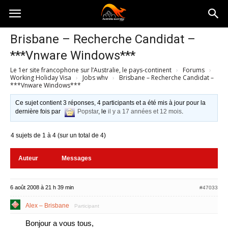
Australia-
Brisbane – Recherche Candidat –
***Vnware Windows***
australie.com
Le 1er site francophone sur l’Australie, le pays-continent
›
Forums
›
Working Holiday Visa
›
Jobs whv
›
Brisbane – Recherche Candidat –
***Vnware Windows***
Ce sujet contient 3 réponses, 4 participants et a été mis à jour pour la
dernière fois par
Popstar
, le
il y a 17 années et 12 mois
.
4 sujets de 1 à 4 (sur un total de 4)
Auteur
Messages
6 août 2008 à 21 h 39 min
#47033
Alex – Brisbane
Participant
Bonjour a vous tous,