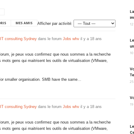
La
im
ORIS
MES AMIS
Afficher par activité:
12
 IT consulting Sydney
dans le forum
Jobs whv
il y a 18 ans
Le
un
10
 forum, je peux vous confirmez que nous sommes a la recherche
mots gens qui maitrisent les outils de virtualisation (VMware,
Vo
Te
 for smaller organisation. SMB have the same…
25
Vo
19
 IT consulting Sydney
dans le forum
Jobs whv
il y a 18 ans
 forum, je peux vous confirmez que nous sommes a la recherche
Le
mots gens qui maitrisent les outils de virtualisation (VMware,
Ce