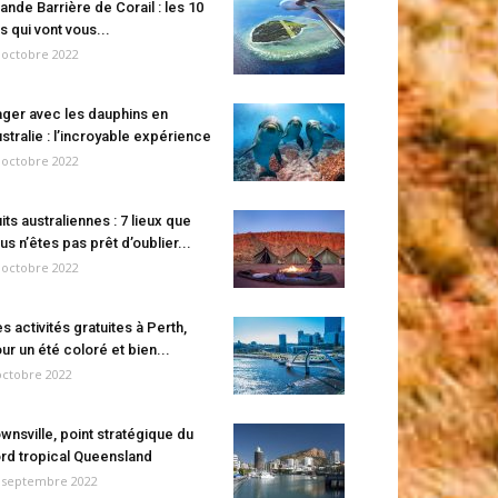
ande Barrière de Corail : les 10
es qui vont vous...
 octobre 2022
ger avec les dauphins en
stralie : l’incroyable expérience
 octobre 2022
its australiennes : 7 lieux que
us n’êtes pas prêt d’oublier...
 octobre 2022
s activités gratuites à Perth,
ur un été coloré et bien...
octobre 2022
wnsville, point stratégique du
rd tropical Queensland
 septembre 2022