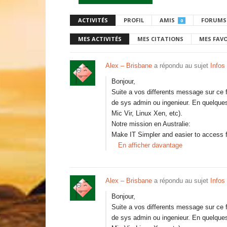
ACTIVITÉS
PROFIL
AMIS
FORUMS
0
MES ACTIVITÉS
MES CITATIONS
MES FAV
Alex – Brisbane
a répondu au sujet
Infos
Bonjour,
Suite a vos differents message sur ce
de sys admin ou ingenieur. En quelques 
Mic Vir, Linux Xen, etc).
Notre mission en Australie:
Make IT Simpler and easier to access
En afficher davantage
Alex – Brisbane
a répondu au sujet
Infos
Bonjour,
Suite a vos differents message sur ce
de sys admin ou ingenieur. En quelques 