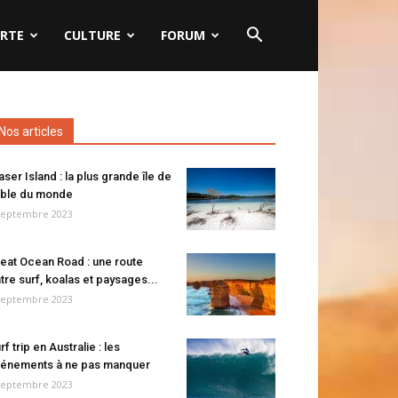
RTE
CULTURE
FORUM
Nos articles
aser Island : la plus grande île de
ble du monde
septembre 2023
eat Ocean Road : une route
tre surf, koalas et paysages...
septembre 2023
rf trip en Australie : les
énements à ne pas manquer
septembre 2023