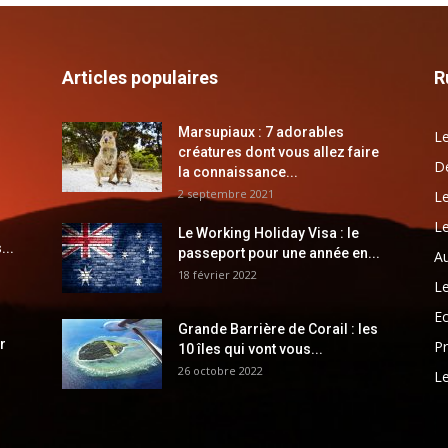
Articles populaires
R
Marsupiaux : 7 adorables
Le
créatures dont vous allez faire
Dé
la connaissance...
2 septembre 2021
Le
Le
Le Working Holiday Visa : le
...
passeport pour une année en...
Au
18 février 2022
Le
E
Grande Barrière de Corail : les
r
Pr
10 îles qui vont vous...
26 octobre 2022
Le