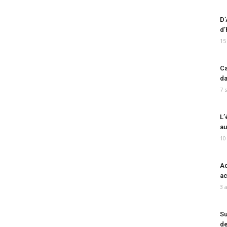
D’
d’
15
Ca
da
7 
L’
au
10
Ad
ac
3 
Su
de