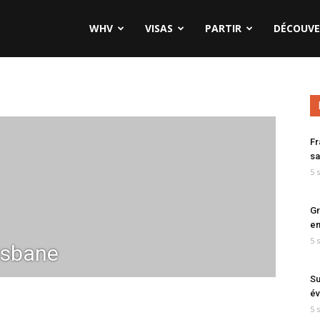
WHV
VISAS
PARTIR
DÉCOUVE
Fr
sa
5 
Gr
en
5 
isbane
Su
év
5 