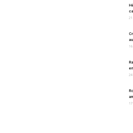
Hé
ca
21
Cr
au
16
Ra
en
24
Ro
am
17