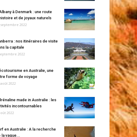
Albany à Denmark : une route
histoire et de joyaux naturels
 septembre 2022
nberra : nos itinéraires de visite
ns la capitale
septembre 2022
écotourisme en Australie, une
tre forme de voyage
 août 2022
rénaline made in Australie : les
tivités incontournables
août 2022
rf en Australie : A la recherche
 la vague...