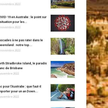
 novembre 2022
VID-19 en Australie : le point sur
 situation pour les...
 novembre 2022
scades à ne pas rater dans le
eensland : notre top...
 novembre 2022
rth Stradbroke Island, le paradis
anc de Brisbane
novembre 2022
c pour l’Australie : que faut-il
porter pour un an Down...
novembre 2022