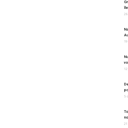
Gr
îl
26
Na
Au
19
Nu
vo
12
De
po
5 
To
no
21