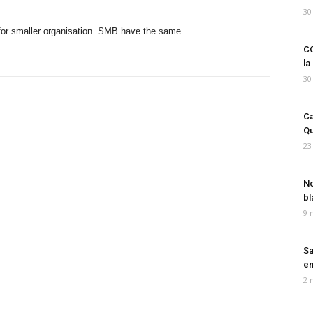
30
 for smaller organisation. SMB have the same…
CO
la
30
Ca
Qu
23
No
bl
9 
Sa
em
2 