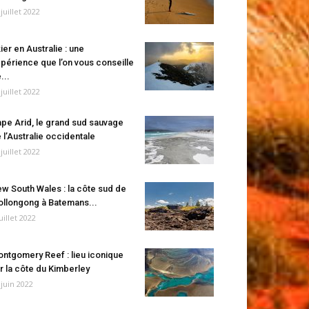
 juillet 2022
ier en Australie : une
périence que l’on vous conseille
...
 juillet 2022
pe Arid, le grand sud sauvage
 l’Australie occidentale
 juillet 2022
w South Wales : la côte sud de
llongong à Batemans...
juillet 2022
ntgomery Reef : lieu iconique
r la côte du Kimberley
 juin 2022