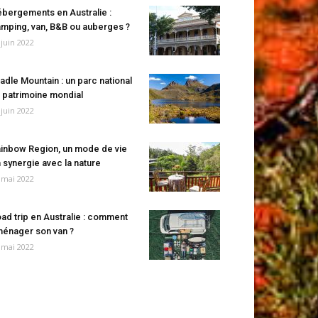
bergements en Australie :
mping, van, B&B ou auberges ?
 juin 2022
adle Mountain : un parc national
 patrimoine mondial
 juin 2022
inbow Region, un mode de vie
 synergie avec la nature
 mai 2022
ad trip en Australie : comment
énager son van ?
 mai 2022