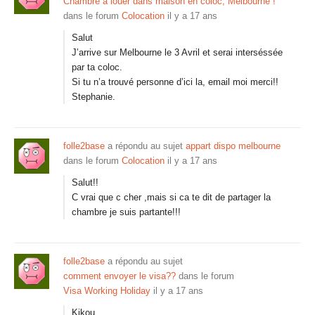
Chambre a louer dans maison en coloc, Melbourne !
dans le forum
Colocation
il y a 17 ans
Salut
J’arrive sur Melbourne le 3 Avril et serai interséssée
par ta coloc.
Si tu n’a trouvé personne d’ici la, email moi merci!!
Stephanie.
folle2base
a répondu au sujet
appart dispo melbourne
dans le forum
Colocation
il y a 17 ans
Salut!!
C vrai que c cher ,mais si ca te dit de partager la
chambre je suis partante!!!
folle2base
a répondu au sujet
comment envoyer le visa??
dans le forum
Visa Working Holiday
il y a 17 ans
Kikou