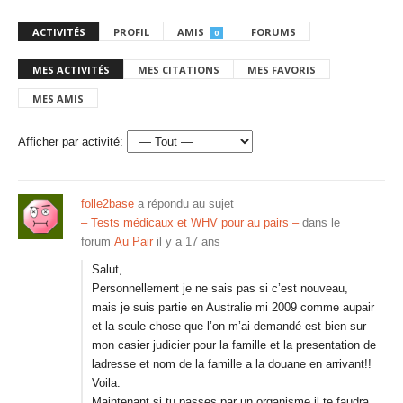
ACTIVITÉS
PROFIL
AMIS
FORUMS
0
MES ACTIVITÉS
MES CITATIONS
MES FAVORIS
MES AMIS
Afficher par activité:
folle2base
a répondu au sujet
– Tests médicaux et WHV pour au pairs –
dans le
forum
Au Pair
il y a 17 ans
Salut,
Personnellement je ne sais pas si c’est nouveau,
mais je suis partie en Australie mi 2009 comme aupair
et la seule chose que l’on m’ai demandé est bien sur
mon casier judicier pour la famille et la presentation de
ladresse et nom de la famille a la douane en arrivant!!
Voila.
Maintenant si tu passes par un organisme il te faudra