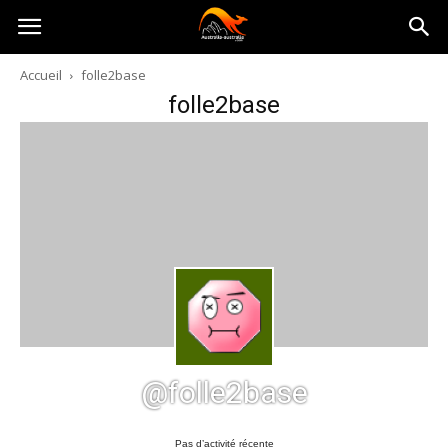
Australia-
Accueil
folle2base
folle2base
australie.com
@folle2base
Pas d’activité récente