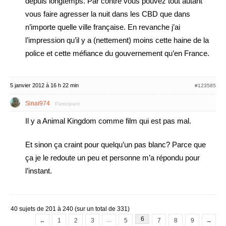
depuis longtemps. Par contre vous pouvez tout autant
vous faire agresser la nuit dans les CBD que dans
n’importe quelle ville française. En revanche j’ai
l’impression qu’il y a (nettement) moins cette haine de la
police et cette méfiance du gouvernement qu’en France.
5 janvier 2012 à 16 h 22 min
#123585
Sinai974
Participant
Il y a Animal Kingdom comme film qui est pas mal.
Et sinon ça craint pour quelqu’un pas blanc? Parce que
ça je le redoute un peu et personne m’a répondu pour
l’instant.
40 sujets de 201 à 240 (sur un total de 331)
6
…
←
1
2
3
5
7
8
9
→