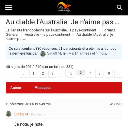
Australia-
Au diable l’Australie. Je n’aime pas….
Le 1er site francophone sur l’Australie, le pays-continent
›
Forums
›
australie.com
Général
›
Australie – le pays-continent
›
Au diable l’Australie. Je
n’aime pas….
Ce sujet contient 330 réponses, 51 participants et a été mis à jour pour
la dernière fois par
Sinai974
, le
il y a 14 années et 4 mois
.
40 sujets de 201 à 240 (sur un total de 331)
6
…
←
1
2
3
5
7
8
9
→
Auteur
Messages
11 décembre 2011 à 19 h 49 min
#123546
Sinai974
Participant
Je note, je note.