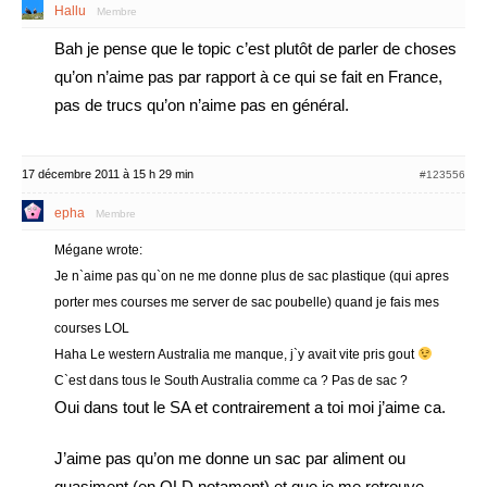
Hallu
Membre
Bah je pense que le topic c’est plutôt de parler de choses
qu’on n’aime pas par rapport à ce qui se fait en France,
pas de trucs qu’on n’aime pas en général.
17 décembre 2011 à 15 h 29 min
#123556
epha
Membre
Mégane wrote:
Je n`aime pas qu`on ne me donne plus de sac plastique (qui apres
porter mes courses me server de sac poubelle) quand je fais mes
courses LOL
Haha Le western Australia me manque, j`y avait vite pris gout
C`est dans tous le South Australia comme ca ? Pas de sac ?
Oui dans tout le SA et contrairement a toi moi j’aime ca.
J’aime pas qu’on me donne un sac par aliment ou
quasiment (en QLD notament) et que je me retrouve