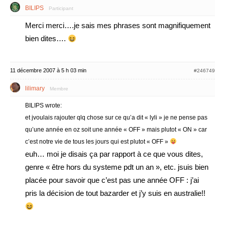
BILIPS
Participant
Merci merci….je sais mes phrases sont magnifiquement
bien dites….
11 décembre 2007 à 5 h 03 min
#246749
lilimary
Membre
BILIPS wrote:
et jvoulais rajouter qlq chose sur ce qu’a dit « lyli » je ne pense pas
qu’une année en oz soit une année « OFF » mais plutot « ON » car
c’est notre vie de tous les jours qui est plutot « OFF »
euh… moi je disais ça par rapport à ce que vous dites,
genre « être hors du systeme pdt un an », etc. jsuis bien
placée pour savoir que c’est pas une année OFF : j’ai
pris la décision de tout bazarder et j’y suis en australie!!