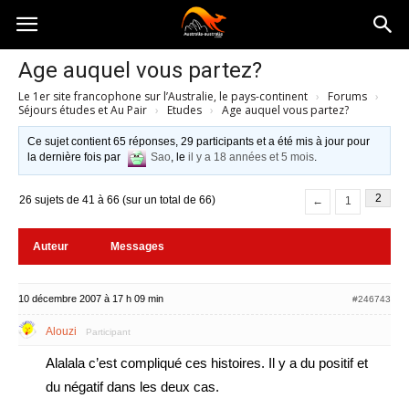
Australia-
Age auquel vous partez?
Le 1er site francophone sur l’Australie, le pays-continent
›
Forums
›
australie.com
Séjours études et Au Pair
›
Etudes
›
Age auquel vous partez?
Ce sujet contient 65 réponses, 29 participants et a été mis à jour pour
la dernière fois par
Sao
, le
il y a 18 années et 5 mois
.
2
26 sujets de 41 à 66 (sur un total de 66)
←
1
Auteur
Messages
10 décembre 2007 à 17 h 09 min
#246743
Alouzi
Participant
Alalala c’est compliqué ces histoires. Il y a du positif et
du négatif dans les deux cas.