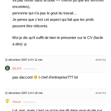
va pas rester dans la boite => même pb que les femmes
enceintes),
personne qui n’a pas le gout du travail…
Je pense que c’est cet aspect qui fait que les profs
peuvent être réticents.
Moi je dis qu’il suffit de bien le présenter sur le CV (facile
à dire) :p
11 décembre 2007 à 9 h 11 min
#246752
BILIPS
Participant
pas daccord
t chef d’entreprise??? lol
11 décembre 2007 à 9 h 26 min
#246753
Alouzi
Participant
Lol, non, mais c’est ce qu’on me dit dans mon école sur