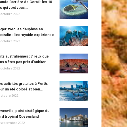
ande Barrière de Corail : les 10
es qui vont vous...
 octobre 2022
ger avec les dauphins en
stralie : l’incroyable expérience
 octobre 2022
its australiennes : 7 lieux que
us n’êtes pas prêt d’oublier...
 octobre 2022
s activités gratuites à Perth,
ur un été coloré et bien...
octobre 2022
wnsville, point stratégique du
rd tropical Queensland
 septembre 2022