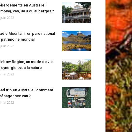
bergements en Australie :
mping, van, B&B ou auberges ?
 juin 2022
adle Mountain : un parc national
 patrimoine mondial
 juin 2022
inbow Region, un mode de vie
 synergie avec la nature
 mai 2022
ad trip en Australie : comment
énager son van ?
 mai 2022