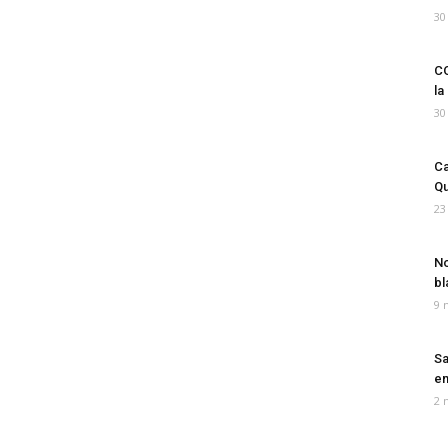
30
CO
la
30
Ca
Qu
23
No
bl
9 
Sa
em
2 