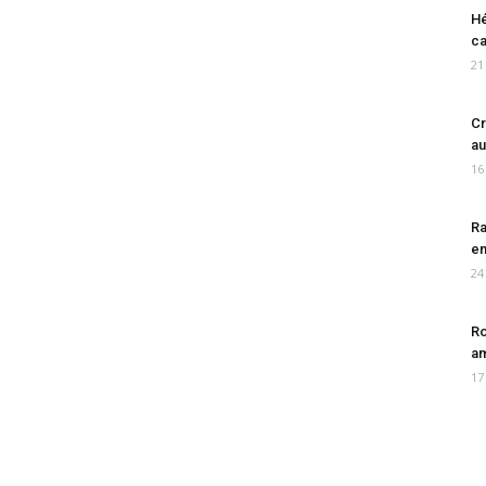
Hé
ca
21
Cr
au
16
Ra
en
24
Ro
am
17