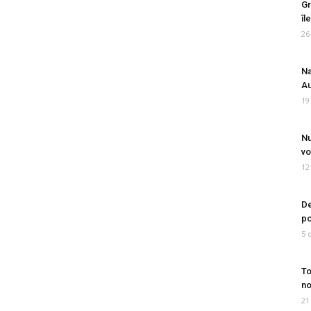
Gr
îl
26
Na
Au
19
Nu
vo
12
De
po
5 
To
no
21