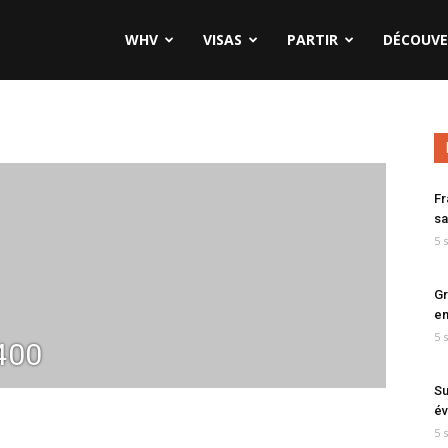
WHV
VISAS
PARTIR
DÉCOUVE
Fr
sa
5 
Gr
en
5 
400
Su
év
5 