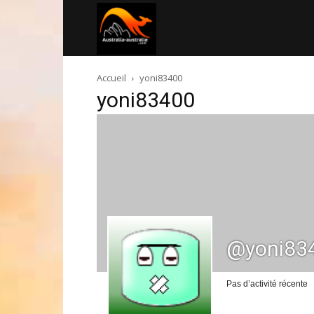
Australia-
Accueil
yoni83400
australie.com
yoni83400
@yoni83
Pas d’activité récente