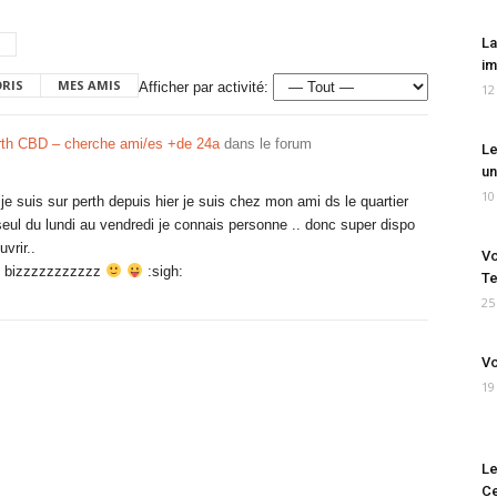
La
im
ORIS
MES AMIS
Afficher par activité:
12
rth CBD – cherche ami/es +de 24a
dans le forum
Le
un
10
je suis sur perth depuis hier je suis chez mon ami ds le quartier
 seul du lundi au vendredi je connais personne .. donc super dispo
vrir..
Vo
es bizzzzzzzzzzz
:sigh:
Te
25
Vo
19
Le
Ce