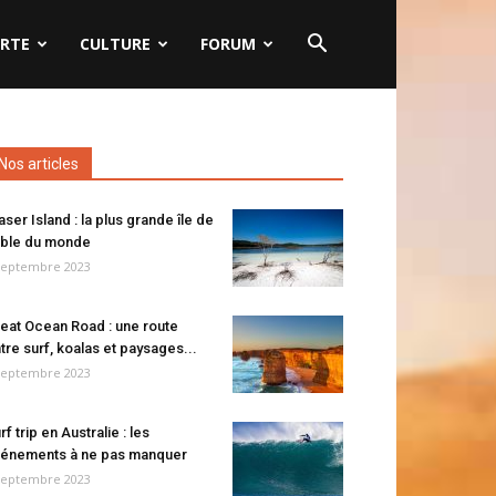
RTE
CULTURE
FORUM
Nos articles
aser Island : la plus grande île de
ble du monde
septembre 2023
eat Ocean Road : une route
tre surf, koalas et paysages...
septembre 2023
rf trip en Australie : les
énements à ne pas manquer
septembre 2023