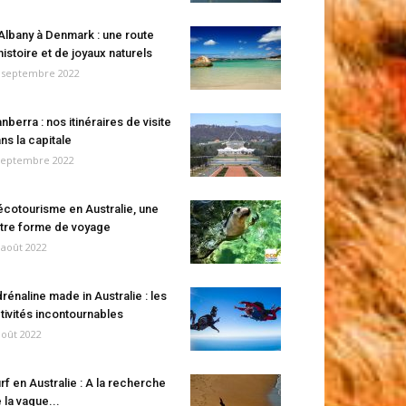
Albany à Denmark : une route
histoire et de joyaux naturels
 septembre 2022
nberra : nos itinéraires de visite
ns la capitale
septembre 2022
écotourisme en Australie, une
tre forme de voyage
 août 2022
rénaline made in Australie : les
tivités incontournables
août 2022
rf en Australie : A la recherche
 la vague...