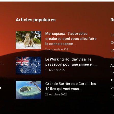
Articles populaires
R
Marsupiaux : 7 adorables
Le
créatures dont vous allez faire
Dé
la connaissance...
2 septembre 2021
Le
Le
Le Working Holiday Visa : le
...
passeport pour une année en...
Au
18 février 2022
Le
E
Grande Barrière de Corail : les
r
Pr
10 îles qui vont vous...
26 octobre 2022
Le