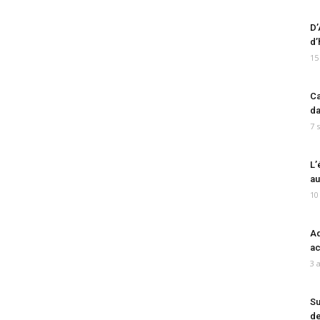
D’
d’
15
Ca
da
7 
L’
au
10
Ad
ac
3 
Su
de