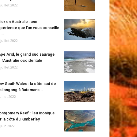
 juillet 2022
ier en Australie : une
périence que l’on vous conseille
...
 juillet 2022
pe Arid, le grand sud sauvage
 l’Australie occidentale
 juillet 2022
w South Wales : la côte sud de
llongong à Batemans...
juillet 2022
ntgomery Reef : lieu iconique
r la côte du Kimberley
 juin 2022