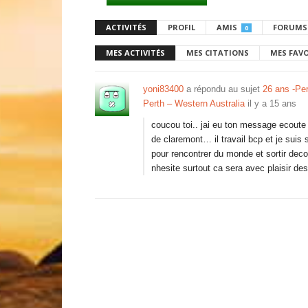
ACTIVITÉS
PROFIL
AMIS
FORUMS
0
MES ACTIVITÉS
MES CITATIONS
MES FAV
yoni83400
a répondu au sujet
26 ans -Pe
Perth – Western Australia
il y a 15 ans
coucou toi.. jai eu ton message ecoute 
de claremont… il travail bcp et je suis
pour rencontrer du monde et sortir decou
nhesite surtout ca sera avec plaisir d