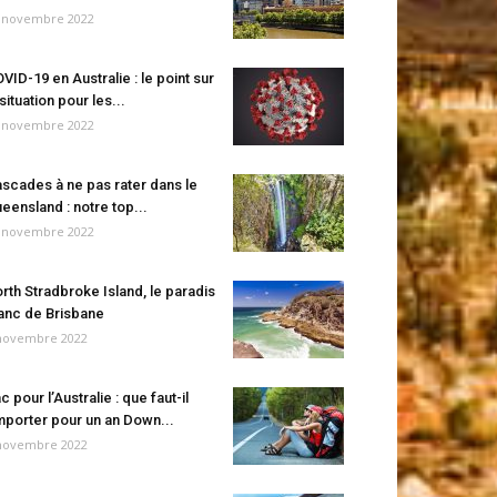
 novembre 2022
VID-19 en Australie : le point sur
 situation pour les...
 novembre 2022
scades à ne pas rater dans le
eensland : notre top...
 novembre 2022
rth Stradbroke Island, le paradis
anc de Brisbane
novembre 2022
c pour l’Australie : que faut-il
porter pour un an Down...
novembre 2022