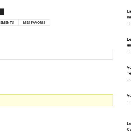
La
im
EMENTS
MES FAVORIS
12
Le
un
10
Vo
Te
25
Vo
19
Le
Ce