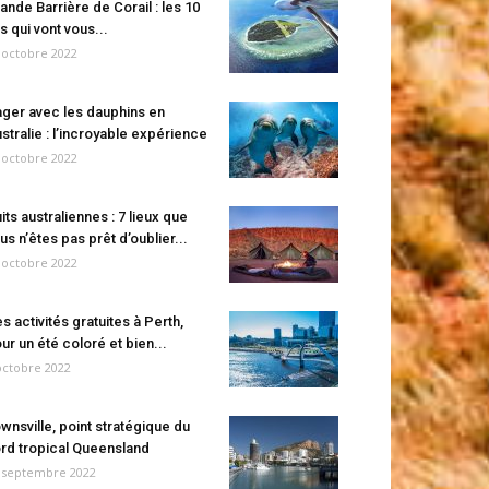
ande Barrière de Corail : les 10
es qui vont vous...
 octobre 2022
ger avec les dauphins en
stralie : l’incroyable expérience
 octobre 2022
its australiennes : 7 lieux que
us n’êtes pas prêt d’oublier...
 octobre 2022
s activités gratuites à Perth,
ur un été coloré et bien...
octobre 2022
wnsville, point stratégique du
rd tropical Queensland
 septembre 2022