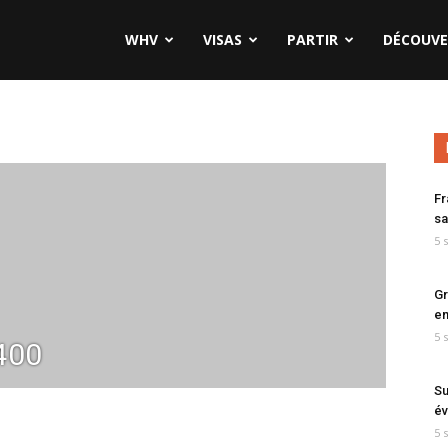
WHV
VISAS
PARTIR
DÉCOUVE
Fr
sa
5 
Gr
en
5 
400
Su
év
5 