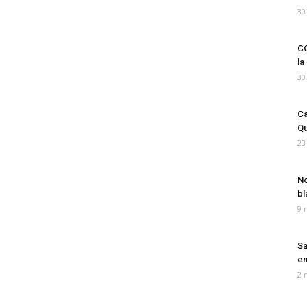
30
CO
la
30
Ca
Qu
23
No
bl
9 
Sa
em
2 