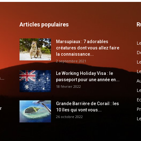
Articles populaires
R
Marsupiaux : 7 adorables
Le
créatures dont vous allez faire
Dé
la connaissance...
2 septembre 2021
Le
Le
Le Working Holiday Visa : le
...
passeport pour une année en...
Au
18 février 2022
Le
E
Grande Barrière de Corail : les
r
Pr
10 îles qui vont vous...
26 octobre 2022
Le