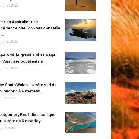
 juillet 2022
ier en Australie : une
périence que l’on vous conseille
...
 juillet 2022
pe Arid, le grand sud sauvage
 l’Australie occidentale
 juillet 2022
w South Wales : la côte sud de
llongong à Batemans...
juillet 2022
ntgomery Reef : lieu iconique
r la côte du Kimberley
 juin 2022