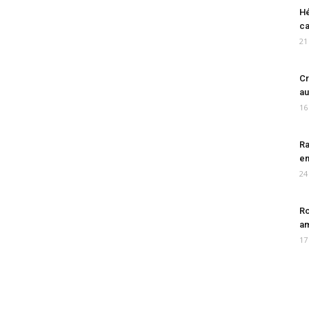
Hé
ca
21
Cr
au
16
Ra
en
24
Ro
am
17