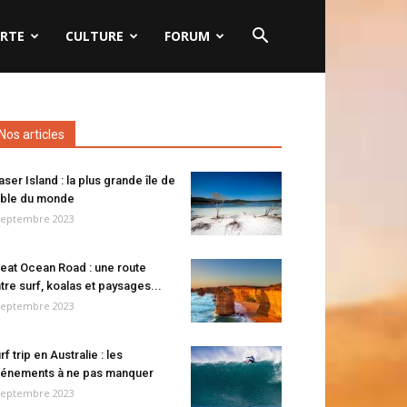
RTE
CULTURE
FORUM
Nos articles
aser Island : la plus grande île de
ble du monde
septembre 2023
eat Ocean Road : une route
tre surf, koalas et paysages...
septembre 2023
rf trip en Australie : les
énements à ne pas manquer
septembre 2023