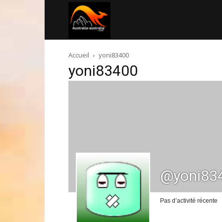
Australia-
Accueil
yoni83400
australie.com
yoni83400
@yoni83
Pas d’activité récente