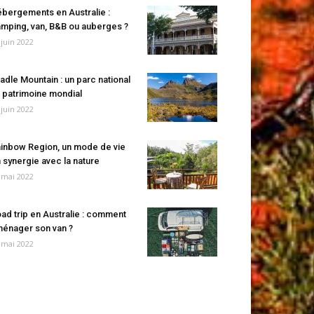
bergements en Australie :
mping, van, B&B ou auberges ?
 juin 2022
adle Mountain : un parc national
 patrimoine mondial
 juin 2022
inbow Region, un mode de vie
 synergie avec la nature
 mai 2022
ad trip en Australie : comment
énager son van ?
 mai 2022