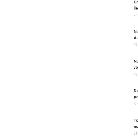
Gr
îl
26
Na
Au
19
Nu
vo
12
De
po
5 
To
no
21