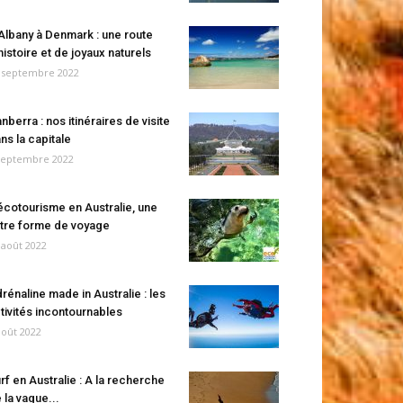
Albany à Denmark : une route
histoire et de joyaux naturels
 septembre 2022
nberra : nos itinéraires de visite
ns la capitale
septembre 2022
écotourisme en Australie, une
tre forme de voyage
 août 2022
rénaline made in Australie : les
tivités incontournables
août 2022
rf en Australie : A la recherche
 la vague...