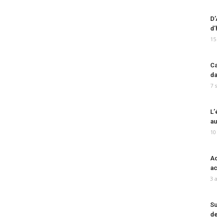
D’
d’
15
Ca
da
7 
L’
au
10
Ad
ac
3 
Su
de