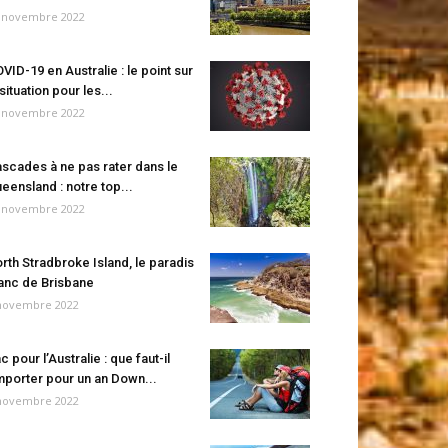
 novembre 2022
VID-19 en Australie : le point sur
 situation pour les...
 novembre 2022
scades à ne pas rater dans le
eensland : notre top...
 novembre 2022
rth Stradbroke Island, le paradis
anc de Brisbane
novembre 2022
c pour l’Australie : que faut-il
porter pour un an Down...
novembre 2022