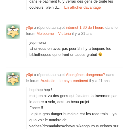
dans le batiment tu y verras des gens de toute les
couleurs, plein d…
En afficher davantage
y0pi
a répondu au sujet
internet 1.80 de l heure
dans le
forum
Melbourne – Victoria
il y a 21 ans
yep merci
Et si vous en avez pas pour 3h il y a toujours les
bibliotheques qui offrent un acces gratuit
y0pi
a répondu au sujet
Aborigènes dangereux?
dans
le forum
Australie – le pays-continent
il y a 21 ans
hep hep hep !
moi j en ai vu des gens qui faisaient la traversee par
le centre a velo, cest un beau projet !
Fonce !!
Le plus gros danger humain c est les road-train… ya
qu a voir le nombre de
vaches/dromadaires/chevaux/kangourous eclates sur