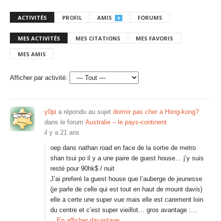
ACTIVITÉS
PROFIL
AMIS
FORUMS
0
MES ACTIVITÉS
MES CITATIONS
MES FAVORIS
MES AMIS
Afficher par activité:
y0pi
a répondu au sujet
dormir pas cher a Hong-kong?
dans le forum
Australie – le pays-continent
il y a 21 ans
oep dans nathan road en face de la sortie de metro
shan tsui po il y a une paire de guest house… j’y suis
resté pour 90hk$ / nuit
J’ai preferé la guest house que l’auberge de jeunesse
(je parle de celle qui est tout en haut de mount davis)
elle a certe une super vue mais elle est carement loin
du centre et c’est super vieillot… gros avantage :…
En afficher davantage