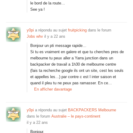
le bord de la route…
See ya !
y0pi
a répondu au sujet
fruitpicking
dans le forum
Jobs whv
il y a 22 ans
Bonjour un pti message rapide…
Si tu es vraiment en galere et que tu cherches pres de
melbourne tu peux aller a Yarra junction dans un
backpacker de travail a 1h30 de melbourne centre
(fais ta recherche google ils ont un site, cest les seuls
et appelles les…) par contre c est l inter saison et
quand il pleu tu ne peux pas ramasser. En ce…
En afficher davantage
y0pi
a répondu au sujet
BACKPACKERS Melbourne
dans le forum
Australie – le pays-continent
il y a 22 ans
Bonjour,