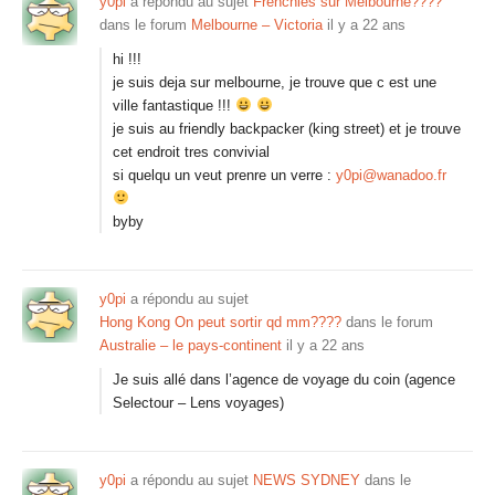
y0pi
a répondu au sujet
Frenchies sur Melbourne????
dans le forum
Melbourne – Victoria
il y a 22 ans
hi !!!
je suis deja sur melbourne, je trouve que c est une
ville fantastique !!!
je suis au friendly backpacker (king street) et je trouve
cet endroit tres convivial
si quelqu un veut prenre un verre :
y0pi@wanadoo.fr
byby
y0pi
a répondu au sujet
Hong Kong On peut sortir qd mm????
dans le forum
Australie – le pays-continent
il y a 22 ans
Je suis allé dans l’agence de voyage du coin (agence
Selectour – Lens voyages)
y0pi
a répondu au sujet
NEWS SYDNEY
dans le