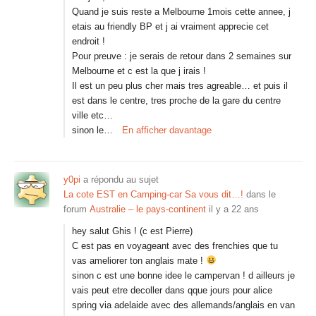
Quand je suis reste a Melbourne 1mois cette annee, j
etais au friendly BP et j ai vraiment apprecie cet
endroit !
Pour preuve : je serais de retour dans 2 semaines sur
Melbourne et c est la que j irais !
Il est un peu plus cher mais tres agreable… et puis il
est dans le centre, tres proche de la gare du centre
ville etc…
sinon le…
En afficher davantage
y0pi
a répondu au sujet
La cote EST en Camping-car Sa vous dit…!
dans le
forum
Australie – le pays-continent
il y a 22 ans
hey salut Ghis ! (c est Pierre)
C est pas en voyageant avec des frenchies que tu
vas ameliorer ton anglais mate !
sinon c est une bonne idee le campervan ! d ailleurs je
vais peut etre decoller dans qque jours pour alice
spring via adelaide avec des allemands/anglais en van