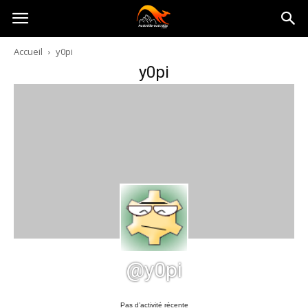
Australia-
Accueil
y0pi
y0pi
australie.com
@y0pi
Pas d’activité récente