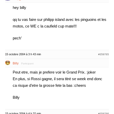
hey billy
qq tu vas faire sur philipp island avec les pinguoins et les
motos, ce WE c la caufield cup mate!!!
pech’
15 octobre 2004 à 3 h 43 min
#359765
Billy
Participant
Peut etre, mais je prefere voir le Grand Prix. :joker
En plus, si Rossi gagne, il sera titré se week end donc
ca risque d’etre la grosse fete la bas :cheers
Billy
15 octobre 2004 à 4 h 32 min
#359766