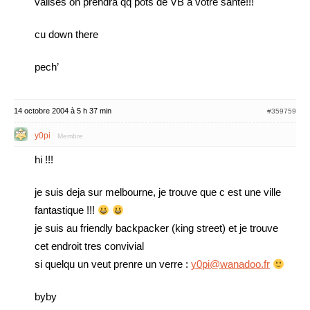
valises on prendra qq pots de VB a votre sante!!!
cu down there
pech’
14 octobre 2004 à 5 h 37 min
#359759
y0pi
Membre
hi !!!
je suis deja sur melbourne, je trouve que c est une ville
fantastique !!!
je suis au friendly backpacker (king street) et je trouve
cet endroit tres convivial
si quelqu un veut prenre un verre :
y0pi@wanadoo.fr
byby