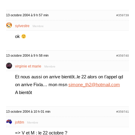
13 octobre 2004 à 9 h 57 min
#359739
sylvestre
Membre
ok
13 octobre 2004 à 9 h 58 min
#359740
virginie et marie
Membre
Et nous aussi on arrive bientôt..le 22 alors on t’appel qd
on arrive Fixla… mon msn
simone_th2@hotmail.com
A bientôt
13 octobre 2004 à 10 h 01 min
#359741
jofdm
Membre
=> V et M : le 22 octobre ?