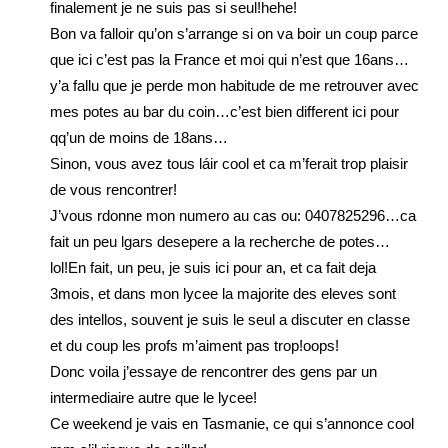
finalement je ne suis pas si seul!hehe!
Bon va falloir qu’on s’arrange si on va boir un coup parce
que ici c’est pas la France et moi qui n’est que 16ans…
y’a fallu que je perde mon habitude de me retrouver avec
mes potes au bar du coin…c’est bien different ici pour
qq’un de moins de 18ans…
Sinon, vous avez tous láir cool et ca m’ferait trop plaisir
de vous rencontrer!
J’vous rdonne mon numero au cas ou: 0407825296…ca
fait un peu lgars desepere a la recherche de potes…
lol!En fait, un peu, je suis ici pour an, et ca fait deja
3mois, et dans mon lycee la majorite des eleves sont
des intellos, souvent je suis le seul a discuter en classe
et du coup les profs m’aiment pas trop!oops!
Donc voila j’essaye de rencontrer des gens par un
intermediaire autre que le lycee!
Ce weekend je vais en Tasmanie, ce qui s’annonce cool