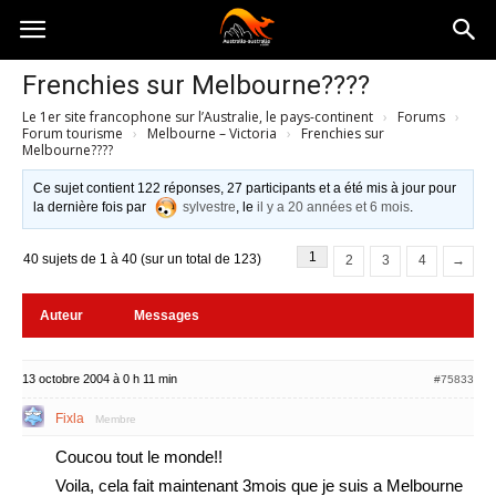
Australia-
Frenchies sur Melbourne????
Le 1er site francophone sur l’Australie, le pays-continent
›
Forums
›
australie.com
Forum tourisme
›
Melbourne – Victoria
›
Frenchies sur
Melbourne????
Ce sujet contient 122 réponses, 27 participants et a été mis à jour pour
la dernière fois par
sylvestre
, le
il y a 20 années et 6 mois
.
1
40 sujets de 1 à 40 (sur un total de 123)
2
3
4
→
Auteur
Messages
13 octobre 2004 à 0 h 11 min
#75833
Fixla
Membre
Coucou tout le monde!!
Voila, cela fait maintenant 3mois que je suis a Melbourne