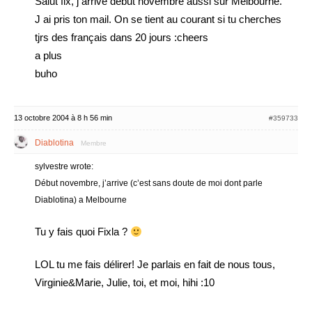
Salut fix, j arrive début novembre aussi sur Melbourne.
J ai pris ton mail. On se tient au courant si tu cherches
tjrs des français dans 20 jours :cheers
a plus
buho
13 octobre 2004 à 8 h 56 min
#359733
Diablotina
Membre
sylvestre wrote:
Début novembre, j’arrive (c’est sans doute de moi dont parle
Diablotina) a Melbourne
Tu y fais quoi Fixla ?
LOL tu me fais délirer! Je parlais en fait de nous tous,
Virginie&Marie, Julie, toi, et moi, hihi :10