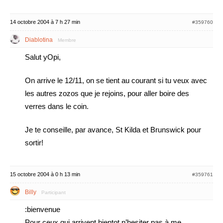
14 octobre 2004 à 7 h 27 min
#359760
Diablotina
Membre
Salut yOpi,
On arrive le 12/11, on se tient au courant si tu veux avec
les autres zozos que je rejoins, pour aller boire des
verres dans le coin.
Je te conseille, par avance, St Kilda et Brunswick pour
sortir!
15 octobre 2004 à 0 h 13 min
#359761
Billy
Participant
:bienvenue
Pour ceux qui arrivent bientot n’hesiter pas à me