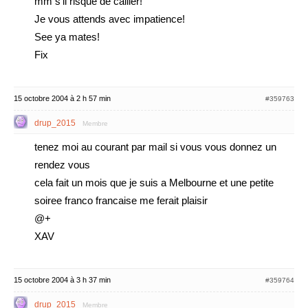
mm s’il risque de cailler!
Je vous attends avec impatience!
See ya mates!
Fix
15 octobre 2004 à 2 h 57 min
#359763
drup_2015
Membre
tenez moi au courant par mail si vous vous donnez un
rendez vous
cela fait un mois que je suis a Melbourne et une petite
soiree franco francaise me ferait plaisir
@+
XAV
15 octobre 2004 à 3 h 37 min
#359764
drup_2015
Membre