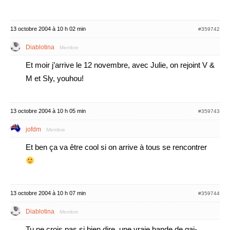
13 octobre 2004 à 10 h 02 min
#359742
Diablotina
Membre
Et moir j’arrive le 12 novembre, avec Julie, on rejoint V &
M et Sly, youhou!
13 octobre 2004 à 10 h 05 min
#359743
jofdm
Membre
Et ben ça va être cool si on arrive à tous se rencontrer
13 octobre 2004 à 10 h 07 min
#359744
Diablotina
Membre
Tu ne crois pas si bien dire, une vraie bande de gai-