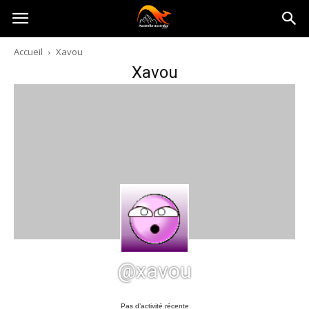
Australia-
Accueil
Xavou
Xavou
australie.com
@xavou
Pas d’activité récente