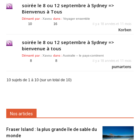
soirée le 8 ou 12 septembre à Sydney =>
Bienvenus à Tous
Démarré par :
Xavou
dans :
Voyager ensemble
il y a 18 années et 11 mois
10
16
Korben
soirée le 8 ou 12 septembre à Sydney =>
bienvenue à tous
Démarré par :
Xavou
dans :
Australie – le pays-continent
il y a 18 années et 11 mois
8
8
pumartens
10 sujets de 1 à 10 (sur un total de 10)
Nos articles
Fraser Island : la plus grande île de sable du
monde