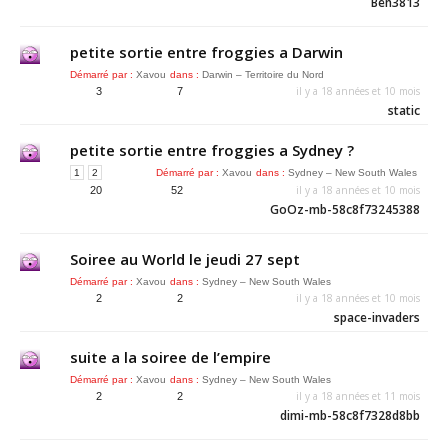
Ben3813
petite sortie entre froggies a Darwin
Démarré par :
Xavou
dans :
Darwin – Territoire du Nord
il y a 18 années et 10 mois
3
7
static
petite sortie entre froggies a Sydney ?
1
2
Démarré par :
Xavou
dans :
Sydney – New South Wales
il y a 18 années et 10 mois
20
52
GoOz-mb-58c8f73245388
Soiree au World le jeudi 27 sept
Démarré par :
Xavou
dans :
Sydney – New South Wales
il y a 18 années et 10 mois
2
2
space-invaders
suite a la soiree de l’empire
Démarré par :
Xavou
dans :
Sydney – New South Wales
il y a 18 années et 11 mois
2
2
dimi-mb-58c8f7328d8bb