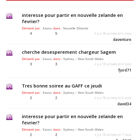
interesse pour partir en nouvelle zelande en
fevrier?
Démarré par :
Xavou
dans :
Nouvelle Zélande
il y a 18 années et 6 mois
4
5
daventure
cherche desesperement chargeur Sagem
Démarré par :
Xavou
dans :
Sydney – New South Wales
il y a 18 années et 6 mois
3
3
fjord71
Tres bonne soiree au GAFF ce jeudi
Démarré par :
Xavou
dans :
Sydney – New South Wales
il y a 18 années et 6 mois
2
2
david34
interesse pour partir en nouvelle zelande en
fevrier?
Démarré par :
Xavou
dans :
Sydney – New South Wales
il y a 18 années et 7 mois
2
2