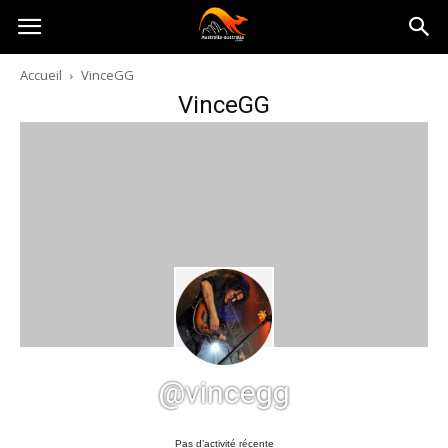
Australia-
Accueil
VinceGG
VinceGG
australie.com
@vincegg
Pas d’activité récente