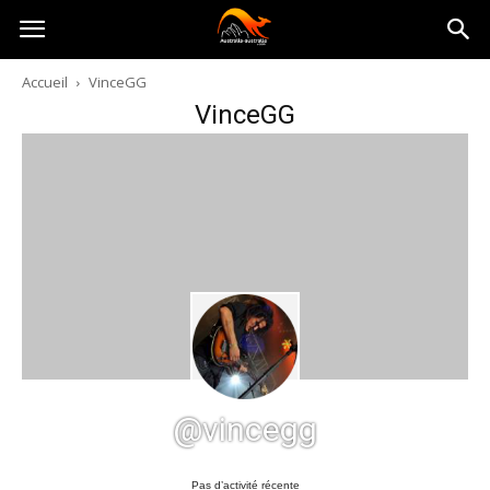
Australia-
Accueil
VinceGG
VinceGG
australie.com
@vincegg
Pas d’activité récente