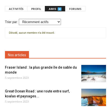
ACTIVITÉS
PROFIL
AMIS
FORUMS
0
Trier par:
Désolé, aucun membre n'a été trouvé.
Mes
amis
Nos articles
Fraser Island : la plus grande île de sable du
monde
5 septembre 2023
Great Ocean Road : une route entre surf,
koalas et paysages...
5 septembre 2023