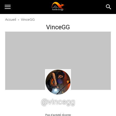
Australia-
Accueil
VinceGG
VinceGG
australie.com
@vincegg
Pas d’activité récente