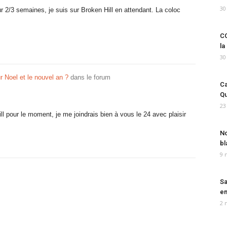
30
 2/3 semaines, je suis sur Broken Hill en attendant. La coloc
CO
la
30
r Noel et le nouvel an ?
dans le forum
Ca
Qu
23
l pour le moment, je me joindrais bien à vous le 24 avec plaisir
No
bl
9 
Sa
em
2 