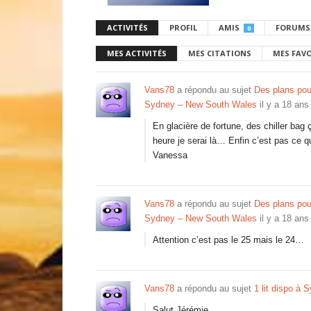
ACTIVITÉS
PROFIL
AMIS
FORUMS
0
MES ACTIVITÉS
MES CITATIONS
MES FAV
Vans78
a répondu au sujet
Des plans pou
Sydney – New South Wales
il y a 18 ans
En glacière de fortune, des chiller bag ç
heure je serai là… Enfin c’est pas ce q
Vanessa
Vans78
a répondu au sujet
Des plans pou
Sydney – New South Wales
il y a 18 ans
Attention c’est pas le 25 mais le 24…
Vans78
a répondu au sujet
1 lit dispo à
Salut Jérémie,