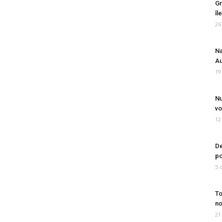
Gr
îl
26
Na
Au
19
Nu
vo
12
De
po
5 
To
no
21