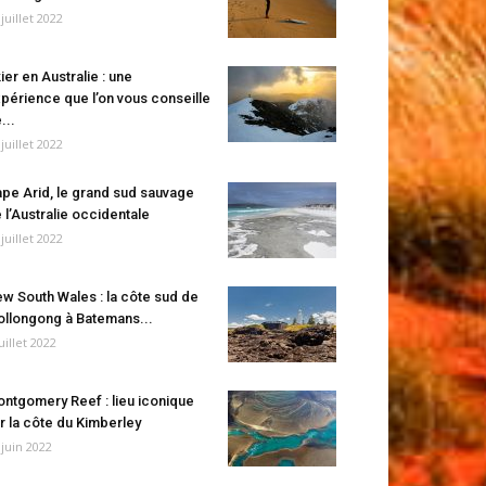
 juillet 2022
ier en Australie : une
périence que l’on vous conseille
...
 juillet 2022
pe Arid, le grand sud sauvage
 l’Australie occidentale
 juillet 2022
w South Wales : la côte sud de
llongong à Batemans...
juillet 2022
ntgomery Reef : lieu iconique
r la côte du Kimberley
 juin 2022