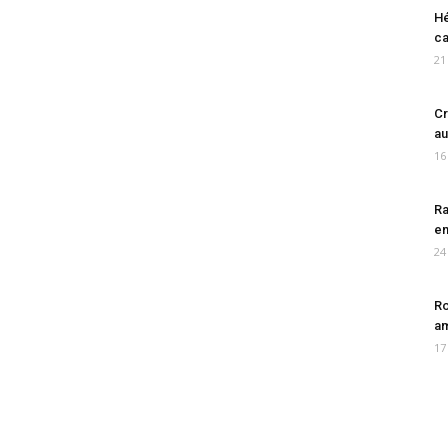
Hé
ca
21
Cr
au
16
Ra
en
24
Ro
am
17