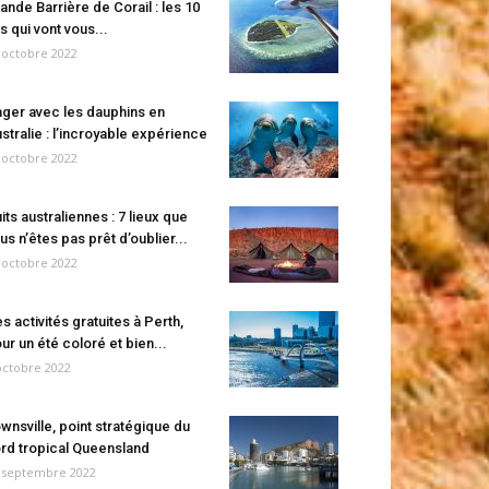
ande Barrière de Corail : les 10
es qui vont vous...
 octobre 2022
ger avec les dauphins en
stralie : l’incroyable expérience
 octobre 2022
its australiennes : 7 lieux que
us n’êtes pas prêt d’oublier...
 octobre 2022
s activités gratuites à Perth,
ur un été coloré et bien...
octobre 2022
wnsville, point stratégique du
rd tropical Queensland
 septembre 2022