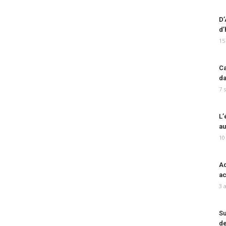
D’
d’
15
Ca
da
7 
L’
au
10
Ad
ac
3 
Su
de