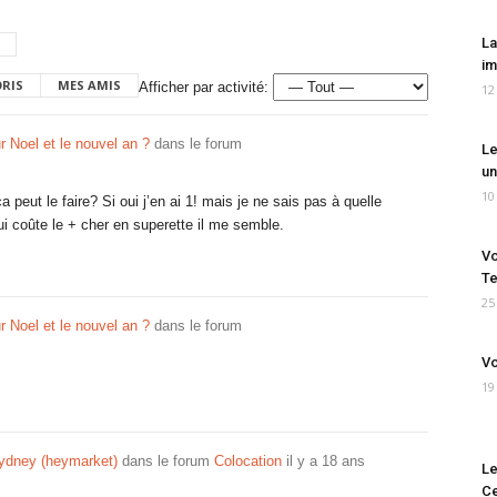
La
im
ORIS
MES AMIS
Afficher par activité:
12
r Noel et le nouvel an ?
dans le forum
Le
un
10
a peut le faire? Si oui j’en ai 1! mais je ne sais pas à quelle
ui coûte le + cher en superette il me semble.
Vo
Te
25
r Noel et le nouvel an ?
dans le forum
Vo
19
 Sydney (heymarket)
dans le forum
Colocation
il y a 18 ans
Le
Ce