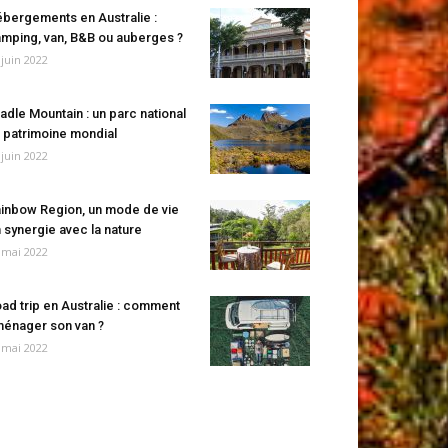
bergements en Australie :
mping, van, B&B ou auberges ?
 juin 2022
adle Mountain : un parc national
 patrimoine mondial
 juin 2022
inbow Region, un mode de vie
 synergie avec la nature
 mai 2022
ad trip en Australie : comment
énager son van ?
 mai 2022