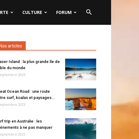
RTE
CULTURE
FORUM
Nos articles
aser Island : la plus grande île de
ble du monde
septembre 2023
eat Ocean Road : une route
tre surf, koalas et paysages...
septembre 2023
rf trip en Australie : les
énements à ne pas manquer
septembre 2023