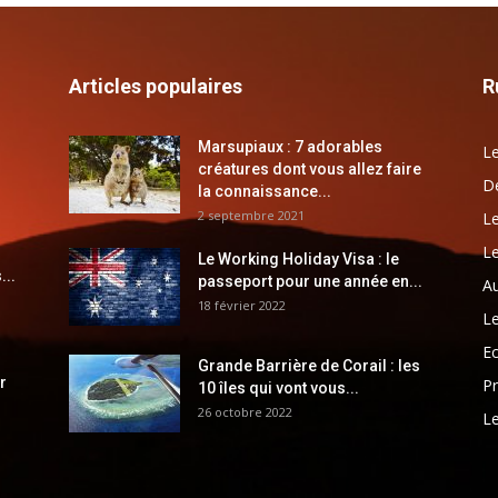
Articles populaires
R
Marsupiaux : 7 adorables
Le
créatures dont vous allez faire
Dé
la connaissance...
2 septembre 2021
Le
Le
Le Working Holiday Visa : le
...
passeport pour une année en...
Au
18 février 2022
Le
E
Grande Barrière de Corail : les
r
Pr
10 îles qui vont vous...
26 octobre 2022
Le