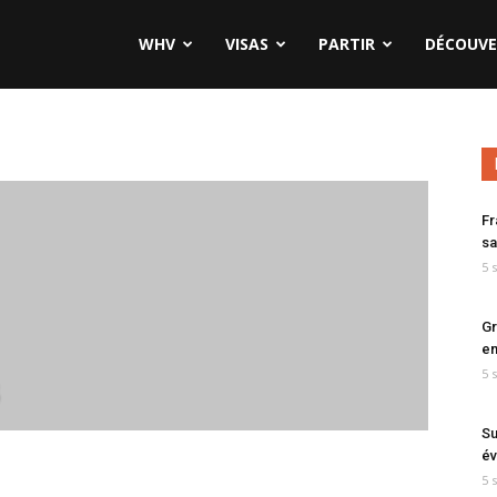
WHV
VISAS
PARTIR
DÉCOUVE
Fr
sa
5 
Gr
en
5 
Su
év
5 