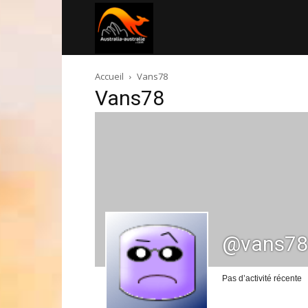
Australia-
Accueil
Vans78
australie.com
Vans78
@vans78
Pas d’activité récente