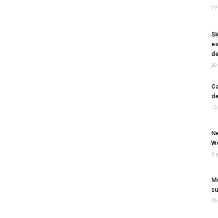
27
Sk
ex
de
20
Ca
de
13
Ne
Wo
6 
Mo
su
29