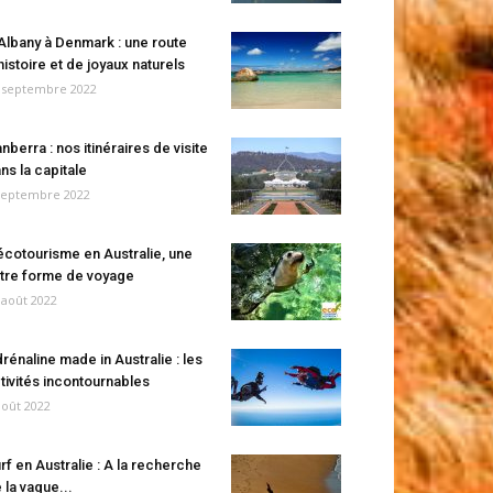
Albany à Denmark : une route
histoire et de joyaux naturels
 septembre 2022
nberra : nos itinéraires de visite
ns la capitale
septembre 2022
écotourisme en Australie, une
tre forme de voyage
 août 2022
rénaline made in Australie : les
tivités incontournables
août 2022
rf en Australie : A la recherche
 la vague...