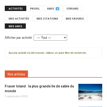
ACTIVITÉS
PROFIL
AMIS
FORUMS
0
MES ACTIVITÉS
MES CITATIONS
MES FAVORIS
MES AMIS
Afficher par activité:
Aucune activité n'a été trouvée. Utilisez un autre filtre de recherche.
Nos articles
Fraser Island : la plus grande île de sable du
monde
5 septembre 2023