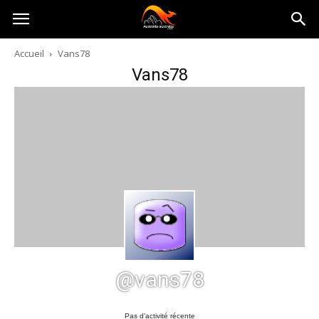
Australia-
Accueil
Vans78
Vans78
australie.com
@vans78
Pas d’activité récente