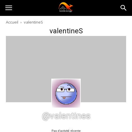
Australia-
Accueil
valentineS
valentineS
australie.com
@valentines
Pas d’activité récente