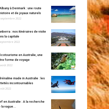
Albany à Denmark : une route
histoire et de joyaux naturels
 septembre 2022
nberra : nos itinéraires de visite
ns la capitale
septembre 2022
écotourisme en Australie, une
tre forme de voyage
 août 2022
rénaline made in Australie : les
tivités incontournables
août 2022
rf en Australie : A la recherche
 la vague...