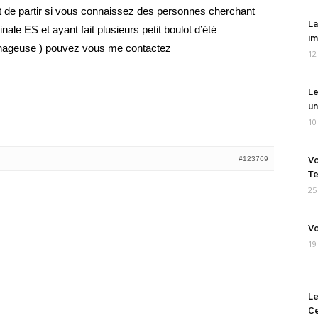
nt de partir si vous connaissez des personnes cherchant
La
inale ES et ayant fait plusieurs petit boulot d’été
im
e nageuse ) pouvez vous me contactez
12
Le
un
10
#123769
Vo
Te
25
Vo
19
Le
Ce