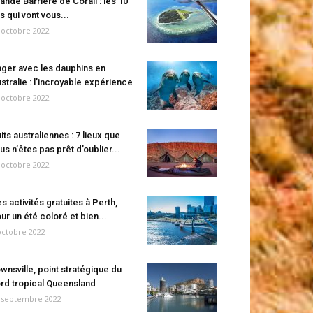
ande Barrière de Corail : les 10
es qui vont vous...
 octobre 2022
ger avec les dauphins en
stralie : l’incroyable expérience
 octobre 2022
its australiennes : 7 lieux que
us n’êtes pas prêt d’oublier...
 octobre 2022
s activités gratuites à Perth,
ur un été coloré et bien...
octobre 2022
wnsville, point stratégique du
rd tropical Queensland
 septembre 2022