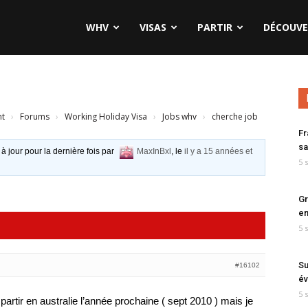
WHV
VISAS
PARTIR
DÉCOUVE
nt
›
Forums
›
Working Holiday Visa
›
Jobs whv
›
cherche job
Fr
sa
 à jour pour la dernière fois par
MaxInBxl
, le
il y a 15 années et
5 
Gr
en
5 
Su
#16102
év
5 
 partir en australie l’année prochaine ( sept 2010 ) mais je