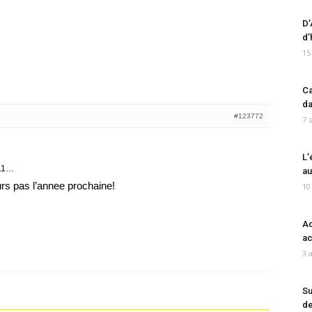
D’
d’
15
Ca
da
#123772
7 
L’
011…
au
urs pas l’annee prochaine!
10
Ad
ac
3 
Su
de