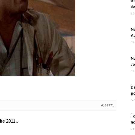
Gr
îl
26
Na
Au
19
Nu
vo
12
De
po
5 
#123771
To
rire 2011…
no
21