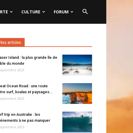
RTE
CULTURE
FORUM
Nos articles
aser Island : la plus grande île de
ble du monde
septembre 2023
eat Ocean Road : une route
tre surf, koalas et paysages...
septembre 2023
rf trip en Australie : les
énements à ne pas manquer
septembre 2023