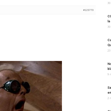
30
#123770
CO
la
30
Ca
Qu
23
No
bl
9 
Sa
em
2 