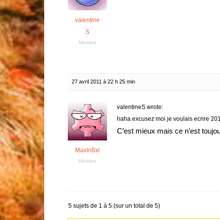
valentine
S
Membre
27 avril 2011 à 22 h 25 min
valentineS wrote:
haha excusez moi je voulais ecrire 2
C’est mieux mais ce n’est toujo
MaxInBxl
Membre
5 sujets de 1 à 5 (sur un total de 5)