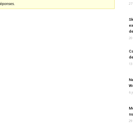
27
 réponses.
Sk
ex
de
20
Ca
de
13
Ne
Wo
6 
Mo
su
29