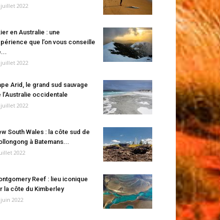
 juillet 2022
ier en Australie : une
périence que l’on vous conseille
...
 juillet 2022
pe Arid, le grand sud sauvage
 l’Australie occidentale
 juillet 2022
w South Wales : la côte sud de
llongong à Batemans...
juillet 2022
ntgomery Reef : lieu iconique
r la côte du Kimberley
 juin 2022