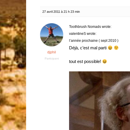
27 avril 2011 à 21 h 23 min
Toothbrush Nomads wrote:
valentineS wrote:
l’année prochaine ( sept 2010 )
Déjà, c’est mal parti
djphil
Participant
tout est possible!