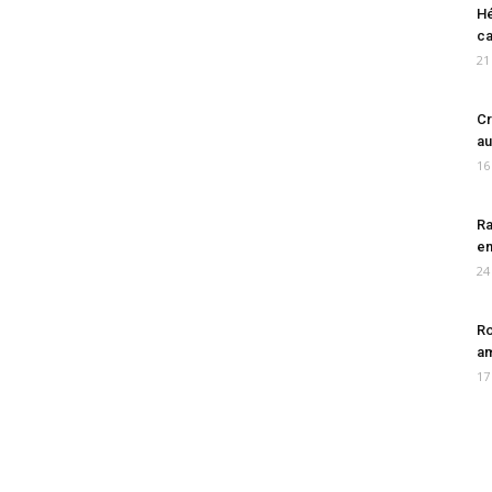
Hé
ca
21
Cr
au
16
Ra
en
24
Ro
am
17