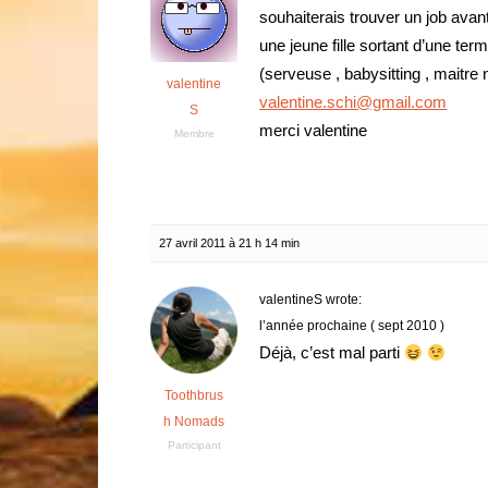
souhaiterais trouver un job ava
une jeune fille sortant d’une term
(serveuse , babysitting , maitr
valentine
valentine.schi@gmail.com
S
merci valentine
Membre
27 avril 2011 à 21 h 14 min
valentineS wrote:
l’année prochaine ( sept 2010 )
Déjà, c’est mal parti
Toothbrus
h Nomads
Participant