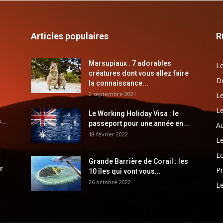
Articles populaires
R
Marsupiaux : 7 adorables
Le
créatures dont vous allez faire
Dé
la connaissance...
2 septembre 2021
Le
Le
Le Working Holiday Visa : le
...
passeport pour une année en...
Au
18 février 2022
Le
E
Grande Barrière de Corail : les
r
Pr
10 îles qui vont vous...
26 octobre 2022
Le