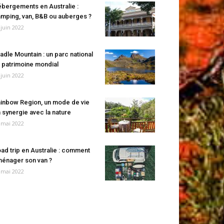
bergements en Australie :
mping, van, B&B ou auberges ?
 juin 2022
adle Mountain : un parc national
 patrimoine mondial
 juin 2022
inbow Region, un mode de vie
 synergie avec la nature
 mai 2022
ad trip en Australie : comment
énager son van ?
 mai 2022