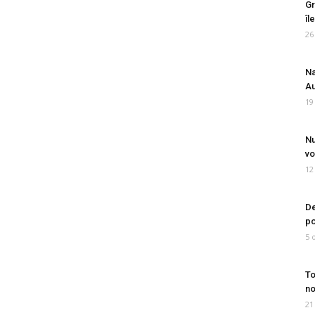
Gr
îl
26
Na
Au
19
Nu
vo
12
De
po
5 
To
no
21