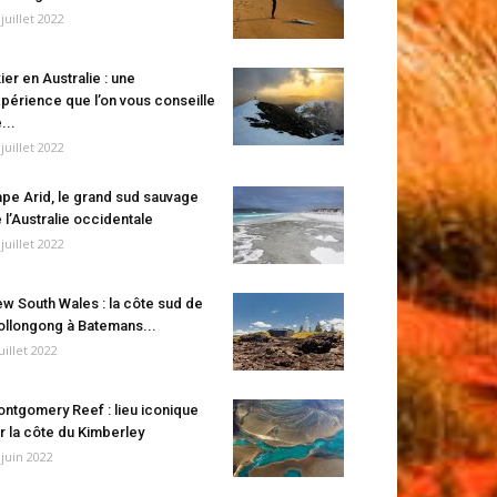
 juillet 2022
ier en Australie : une
périence que l’on vous conseille
...
 juillet 2022
pe Arid, le grand sud sauvage
 l’Australie occidentale
 juillet 2022
w South Wales : la côte sud de
llongong à Batemans...
juillet 2022
ntgomery Reef : lieu iconique
r la côte du Kimberley
 juin 2022