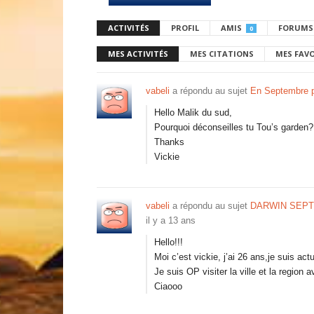
ACTIVITÉS
PROFIL
AMIS
FORUMS
0
MES ACTIVITÉS
MES CITATIONS
MES FAV
vabeli
a répondu au sujet
En Septembre 
Hello Malik du sud,
Pourquoi déconseilles tu Tou’s garden?
Thanks
Vickie
vabeli
a répondu au sujet
DARWIN SEPT
il y a 13 ans
Hello!!!
Moi c’est vickie, j’ai 26 ans,je suis ac
Je suis OP visiter la ville et la region 
Ciaooo