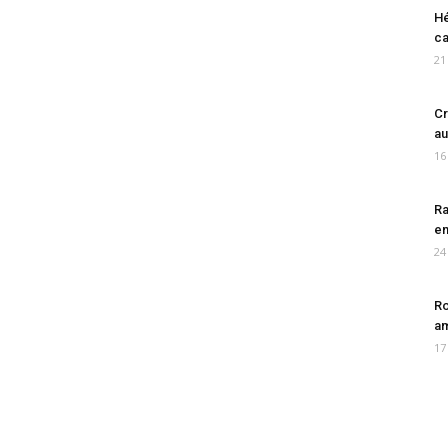
Hé
ca
21
Cr
au
16
Ra
en
24
Ro
am
17