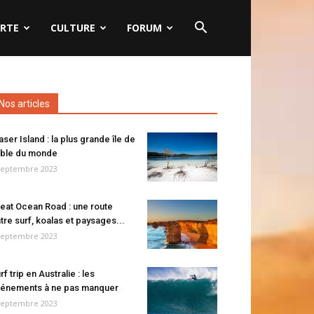
RTE
CULTURE
FORUM
Nos articles
aser Island : la plus grande île de
ble du monde
septembre 2023
eat Ocean Road : une route
tre surf, koalas et paysages...
septembre 2023
rf trip en Australie : les
énements à ne pas manquer
septembre 2023