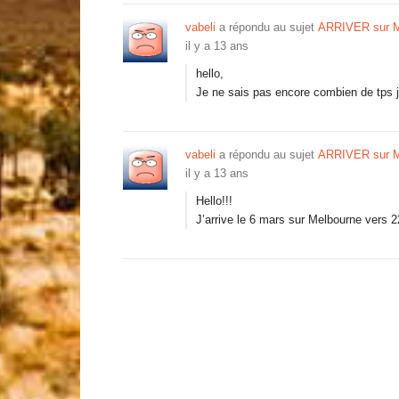
vabeli
a répondu au sujet
ARRIVER sur M
il y a 13 ans
hello,
Je ne sais pas encore combien de tps j
vabeli
a répondu au sujet
ARRIVER sur M
il y a 13 ans
Hello!!!
J’arrive le 6 mars sur Melbourne vers 