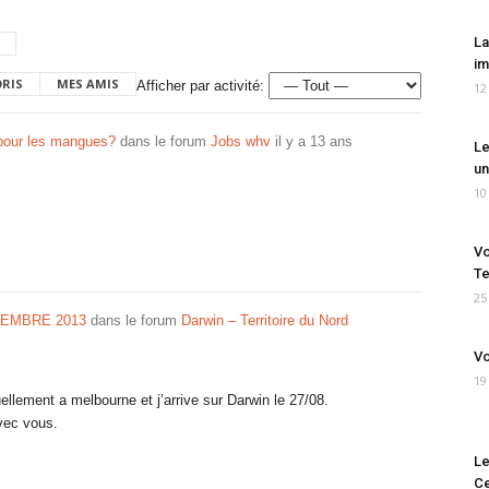
La
im
ORIS
MES AMIS
Afficher par activité:
12
pour les mangues?
dans le forum
Jobs whv
il y a 13 ans
Le
un
10
Vo
Te
25
EMBRE 2013
dans le forum
Darwin – Territoire du Nord
Vo
19
tuellement a melbourne et j’arrive sur Darwin le 27/08.
avec vous.
Le
Ce