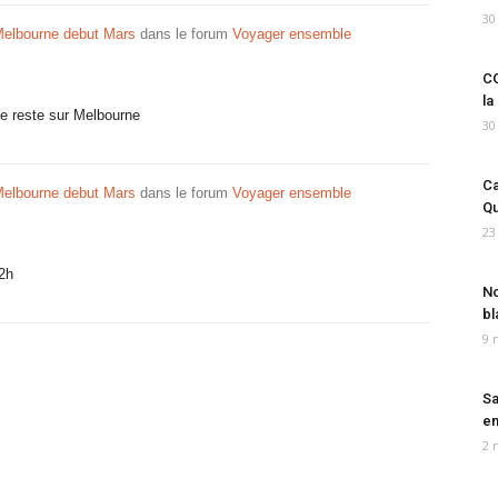
30
elbourne debut Mars
dans le forum
Voyager ensemble
CO
la
e reste sur Melbourne
30
Ca
elbourne debut Mars
dans le forum
Voyager ensemble
Qu
23
22h
No
bl
9 
Sa
em
2 