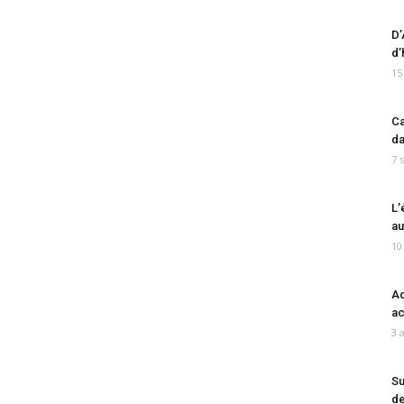
D’
d’
15
Ca
da
7 
L’
au
10
Ad
ac
3 
Su
de