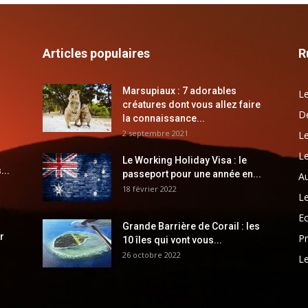
Articles populaires
R
Marsupiaux : 7 adorables
Le
créatures dont vous allez faire
Dé
la connaissance...
2 septembre 2021
Le
Le
Le Working Holiday Visa : le
...
passeport pour une année en...
Au
18 février 2022
Le
E
Grande Barrière de Corail : les
r
Pr
10 îles qui vont vous...
26 octobre 2022
Le