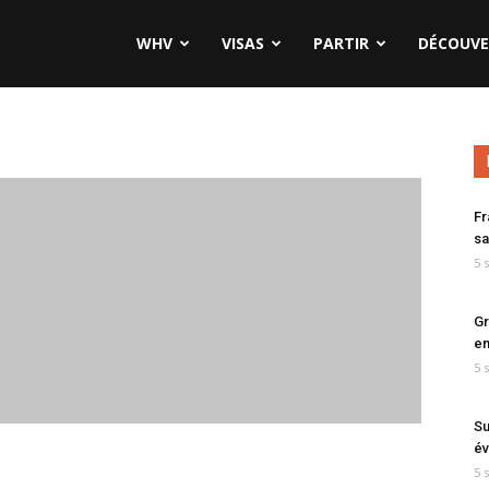
WHV
VISAS
PARTIR
DÉCOUVE
Fr
sa
5 
Gr
en
5 
Su
év
5 