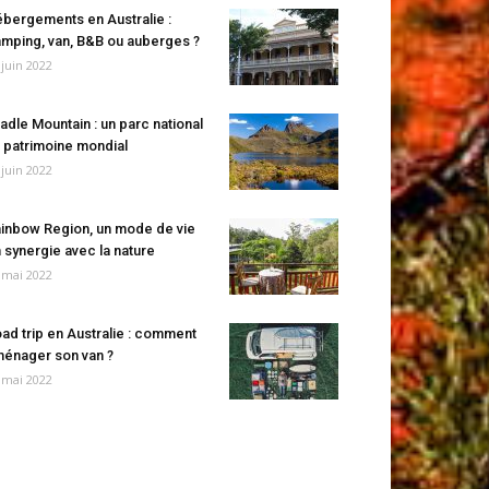
bergements en Australie :
mping, van, B&B ou auberges ?
 juin 2022
adle Mountain : un parc national
 patrimoine mondial
 juin 2022
inbow Region, un mode de vie
 synergie avec la nature
 mai 2022
ad trip en Australie : comment
énager son van ?
 mai 2022