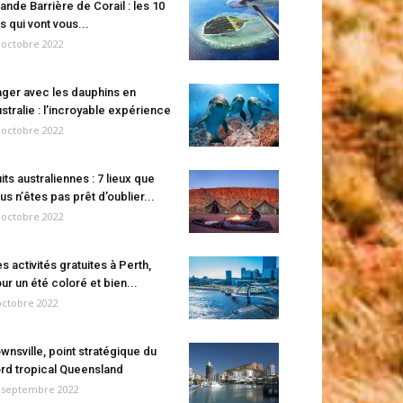
ande Barrière de Corail : les 10
es qui vont vous...
 octobre 2022
ger avec les dauphins en
stralie : l’incroyable expérience
 octobre 2022
its australiennes : 7 lieux que
us n’êtes pas prêt d’oublier...
 octobre 2022
s activités gratuites à Perth,
ur un été coloré et bien...
octobre 2022
wnsville, point stratégique du
rd tropical Queensland
 septembre 2022