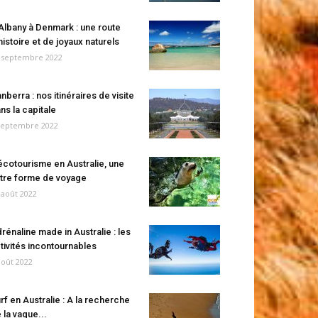
Albany à Denmark : une route
histoire et de joyaux naturels
 septembre 2022
nberra : nos itinéraires de visite
ns la capitale
septembre 2022
écotourisme en Australie, une
tre forme de voyage
 août 2022
rénaline made in Australie : les
tivités incontournables
août 2022
rf en Australie : A la recherche
 la vague...