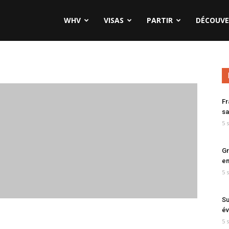
WHV
VISAS
PARTIR
DÉCOUVE
Fr
sa
5 
Gr
en
5 
Su
év
5 