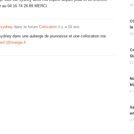
30
er au 04 16 74 26 89 MERCI
CO
 sydney
dans le forum
Colocation
il y a 16 ans
la
30
 sydney dans une auberge de jeunnesse et une collocation me
ard.t@orange.fr
Ca
Qu
23
No
bl
9 
Sa
em
2 