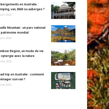
bergements en Australie :
mping, van, B&B ou auberges ?
 juin 2022
adle Mountain : un parc national
 patrimoine mondial
 juin 2022
inbow Region, un mode de vie
 synergie avec la nature
 mai 2022
ad trip en Australie : comment
énager son van ?
 mai 2022