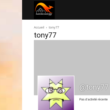
Australia-
Accueil
tony77
australie.com
tony77
@tony77
Pas d’activité récente