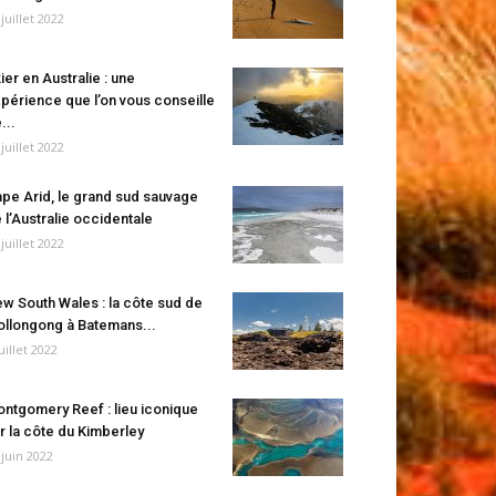
 juillet 2022
ier en Australie : une
périence que l’on vous conseille
...
 juillet 2022
pe Arid, le grand sud sauvage
 l’Australie occidentale
 juillet 2022
w South Wales : la côte sud de
llongong à Batemans...
juillet 2022
ntgomery Reef : lieu iconique
r la côte du Kimberley
 juin 2022