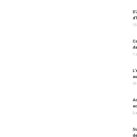
D’
d’
15
Ca
da
7 
L’
au
10
Ad
ac
3 
Su
de