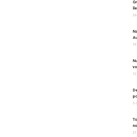
Gr
îl
26
Na
Au
19
Nu
vo
12
De
po
5 
To
no
21