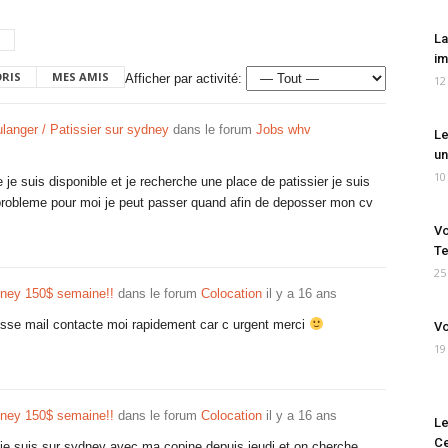
La
im
ORIS
MES AMIS
Afficher par activité:
12
anger / Patissier sur sydney
dans le forum
Jobs whv
Le
un
10
e je suis disponible et je recherche une place de patissier je suis
probleme pour moi je peut passer quand afin de deposser mon cv
Vo
Te
25
dney 150$ semaine!!
dans le forum
Colocation
il y a 16 ans
resse mail contacte moi rapidement car c urgent merci
Vo
19
dney 150$ semaine!!
dans le forum
Colocation
il y a 16 ans
Le
Ce
c je suis sur sydney avec ma copine depuis jeudi et on cherche