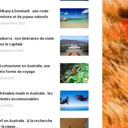
Albany à Denmark : une route
histoire et de joyaux naturels
 septembre 2022
nberra : nos itinéraires de visite
ns la capitale
septembre 2022
écotourisme en Australie, une
tre forme de voyage
 août 2022
rénaline made in Australie : les
tivités incontournables
août 2022
rf en Australie : A la recherche
 la vague...