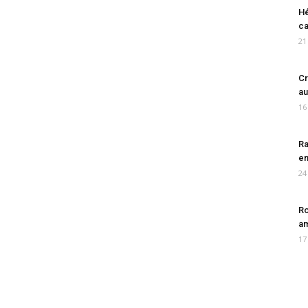
Hé
ca
21
Cr
au
16
Ra
en
24
Ro
am
17