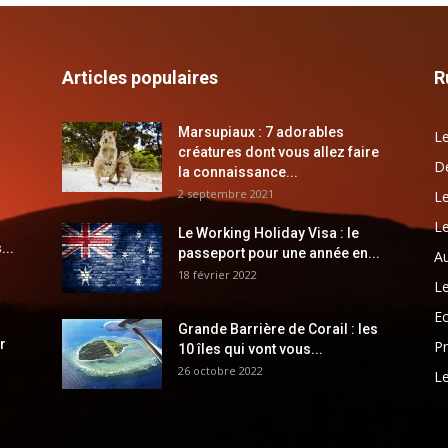
Articles populaires
R
Marsupiaux : 7 adorables
Le
créatures dont vous allez faire
Dé
la connaissance...
2 septembre 2021
Le
Le
Le Working Holiday Visa : le
...
passeport pour une année en...
Au
18 février 2022
Le
E
Grande Barrière de Corail : les
r
Pr
10 îles qui vont vous...
26 octobre 2022
Le