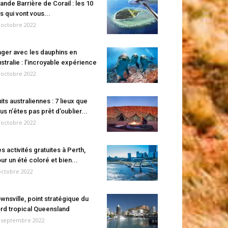
ande Barrière de Corail : les 10
es qui vont vous...
 octobre 2022
ger avec les dauphins en
stralie : l’incroyable expérience
 octobre 2022
its australiennes : 7 lieux que
us n’êtes pas prêt d’oublier...
 octobre 2022
s activités gratuites à Perth,
ur un été coloré et bien...
octobre 2022
wnsville, point stratégique du
rd tropical Queensland
 septembre 2022