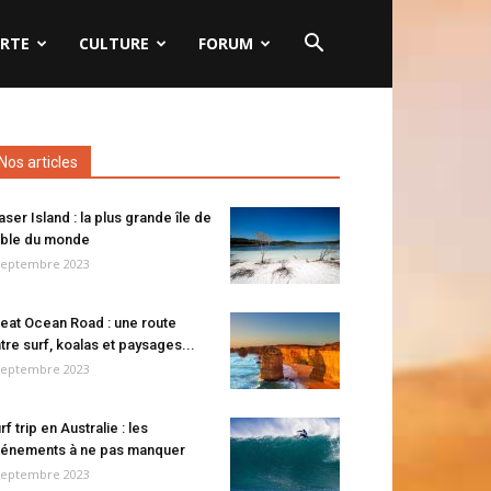
RTE
CULTURE
FORUM
Nos articles
aser Island : la plus grande île de
ble du monde
septembre 2023
eat Ocean Road : une route
tre surf, koalas et paysages...
septembre 2023
rf trip en Australie : les
énements à ne pas manquer
septembre 2023