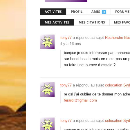
ACTIVITÉS
PROFIL
AMIS
FORUMS
0
MES ACTIVITÉS
MES CITATIONS
MES FAV
tony77
a répondu au sujet
Recherche Boul
il y a 16 ans
bonjour je suis interresser par l annonc
sur bondi beach mais ce n est pas un 
ou faire une journee d essaie ?
tony77
a répondu au sujet
colocation Sy
re dsl j’ai oublier de te donner mon ad
ferard.t@gmail.com
tony77
a répondu au sujet
colocation Sy
coucou je suis interesser pour ta colo