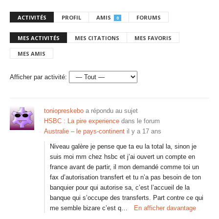
ACTIVITÉS
PROFIL
AMIS
FORUMS
0
MES ACTIVITÉS
MES CITATIONS
MES FAVORIS
MES AMIS
Afficher par activité:
toniopreskebo
a répondu au sujet
HSBC : La pire experience
dans le forum
Australie – le pays-continent
il y a 17 ans
Niveau galère je pense que ta eu la total la, sinon je
suis moi mm chez hsbc et j’ai ouvert un compte en
france avant de partir, il mon demandé comme toi un
fax d’autorisation transfert et tu n’a pas besoin de ton
banquier pour qui autorise sa, c’est l’accueil de la
banque qui s’occupe des transferts. Part contre ce qui
me semble bizare c’est q…
En afficher davantage