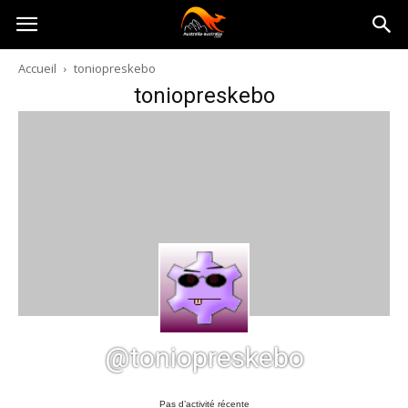
Australia-
Accueil
toniopreskebo
toniopreskebo
australie.com
@toniopreskebo
Pas d’activité récente