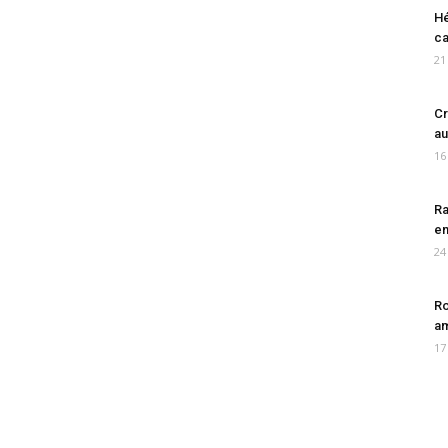
Hé
ca
21
Cr
au
16
Ra
en
24
Ro
am
17