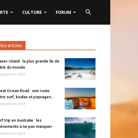
RTE
CULTURE
FORUM
Nos articles
aser Island : la plus grande île de
ble du monde
septembre 2023
eat Ocean Road : une route
tre surf, koalas et paysages...
septembre 2023
rf trip en Australie : les
énements à ne pas manquer
septembre 2023