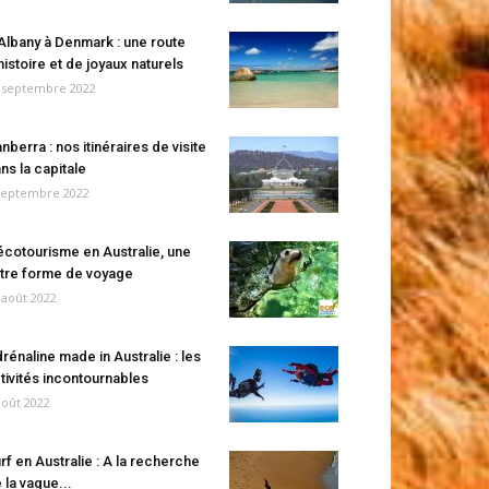
Albany à Denmark : une route
histoire et de joyaux naturels
 septembre 2022
nberra : nos itinéraires de visite
ns la capitale
septembre 2022
écotourisme en Australie, une
tre forme de voyage
 août 2022
rénaline made in Australie : les
tivités incontournables
août 2022
rf en Australie : A la recherche
 la vague...