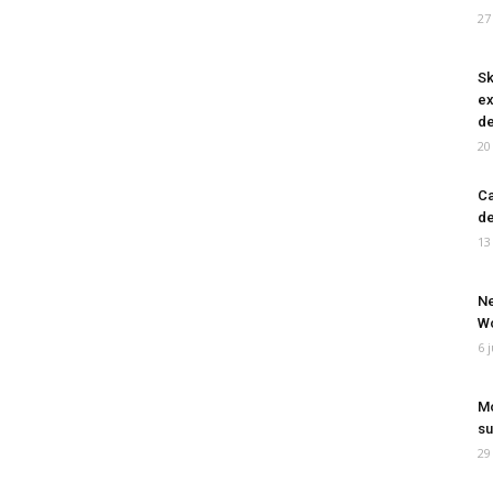
27
Sk
ex
de
20
Ca
de
13
Ne
Wo
6 
Mo
su
29