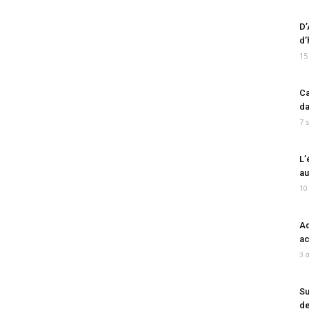
D’
d’
15
Ca
da
7 
L’
au
10
Ad
ac
3 
Su
de