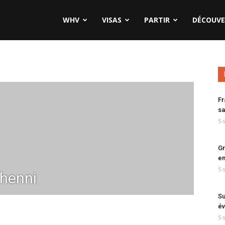
WHV
VISAS
PARTIR
DÉCOUVE
Fr
sa
5 
Gr
en
5 
henni
Su
év
5 