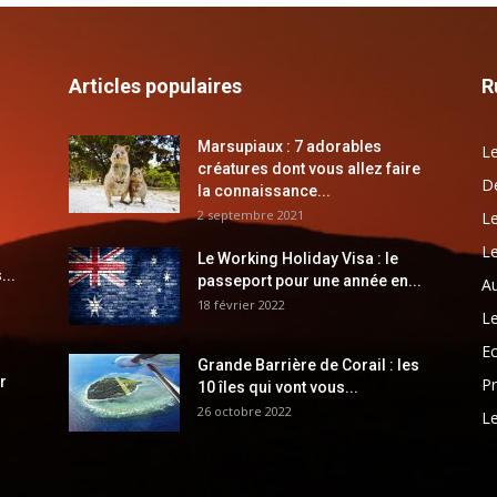
Articles populaires
R
Marsupiaux : 7 adorables
Le
créatures dont vous allez faire
Dé
la connaissance...
2 septembre 2021
Le
Le
Le Working Holiday Visa : le
...
passeport pour une année en...
Au
18 février 2022
Le
E
Grande Barrière de Corail : les
r
Pr
10 îles qui vont vous...
26 octobre 2022
Le