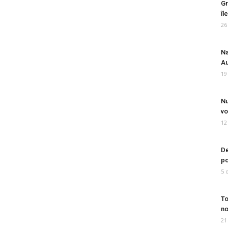
Gr
îl
26
Na
Au
19
Nu
vo
12
De
po
5 
To
no
21