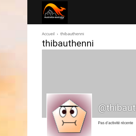
Australia-
Accueil
thibauthenni
australie.com
thibauthenni
@thibaut
Pas d’activité récente