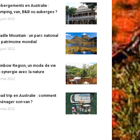
bergements en Australie :
mping, van, B&B ou auberges ?
 juin 2022
adle Mountain : un parc national
 patrimoine mondial
 juin 2022
inbow Region, un mode de vie
 synergie avec la nature
 mai 2022
ad trip en Australie : comment
énager son van ?
 mai 2022