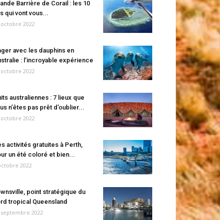
ande Barrière de Corail : les 10
es qui vont vous...
 octobre 2022
ger avec les dauphins en
stralie : l’incroyable expérience
 octobre 2022
its australiennes : 7 lieux que
us n’êtes pas prêt d’oublier...
 octobre 2022
s activités gratuites à Perth,
ur un été coloré et bien...
octobre 2022
wnsville, point stratégique du
rd tropical Queensland
 septembre 2022