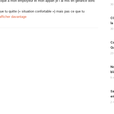
ique a mon employeur et mon appart je l ai mis en gerance donc
30
que tu quitte (« situation confortable ») mais pas ce que tu
afficher davantage
CO
la
30
Ca
Qu
23
No
bl
9 
Sa
em
2 