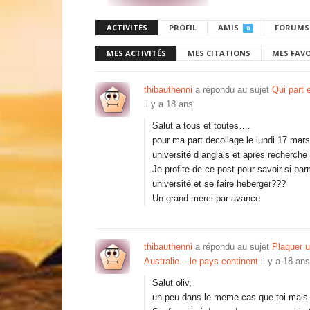
ACTIVITÉS
PROFIL
AMIS
FORUMS
0
MES ACTIVITÉS
MES CITATIONS
MES FAV
thibauthenni
a répondu au sujet
Qui part
il y a 18 ans
Salut a tous et toutes….
pour ma part decollage le lundi 17 mar
université d anglais et apres recherche 
Je profite de ce post pour savoir si par
université et se faire heberger???
Un grand merci par avance
thibauthenni
a répondu au sujet
Plaquer u
Australie – le pays-continent
il y a 18 ans
Salut oliv,
un peu dans le meme cas que toi mais p