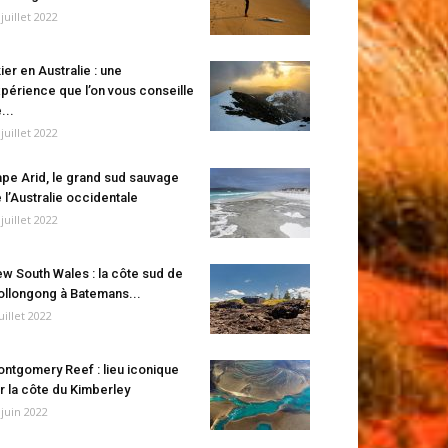
 juillet 2022
ier en Australie : une
périence que l’on vous conseille
...
 juillet 2022
pe Arid, le grand sud sauvage
 l’Australie occidentale
 juillet 2022
w South Wales : la côte sud de
llongong à Batemans...
juillet 2022
ntgomery Reef : lieu iconique
r la côte du Kimberley
 juin 2022