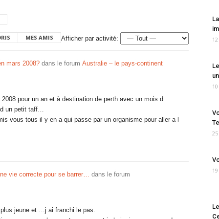
La
im
ORIS
MES AMIS
Afficher par activité:
12
 en mars 2008?
dans le forum
Australie – le pays-continent
Le
un
10
s 2008 pour un an et à destination de perth avec un mois d
d un petit taff…
Vo
mis vous tous il y en a qui passe par un organisme pour aller a l
Te
25
Vo
19
ne vie correcte pour se barrer…
dans le forum
Le
lus jeune et …j ai franchi le pas.
Ce