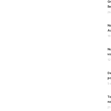
Gr
îl
26
Na
Au
19
Nu
vo
12
De
po
5 
To
no
21