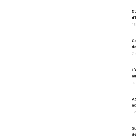
D’
d’
15
Ca
da
7 
L’
au
10
Ad
ac
3 
Su
de