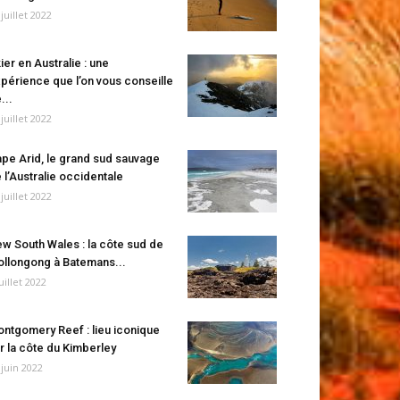
 juillet 2022
ier en Australie : une
périence que l’on vous conseille
...
 juillet 2022
pe Arid, le grand sud sauvage
 l’Australie occidentale
 juillet 2022
w South Wales : la côte sud de
llongong à Batemans...
juillet 2022
ntgomery Reef : lieu iconique
r la côte du Kimberley
 juin 2022