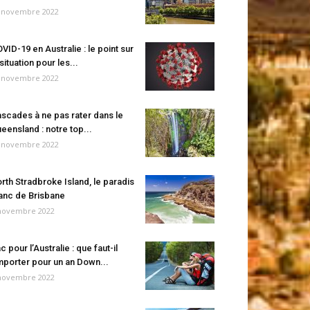
 novembre 2022
VID-19 en Australie : le point sur
 situation pour les...
 novembre 2022
scades à ne pas rater dans le
eensland : notre top...
 novembre 2022
rth Stradbroke Island, le paradis
anc de Brisbane
novembre 2022
c pour l’Australie : que faut-il
porter pour un an Down...
novembre 2022