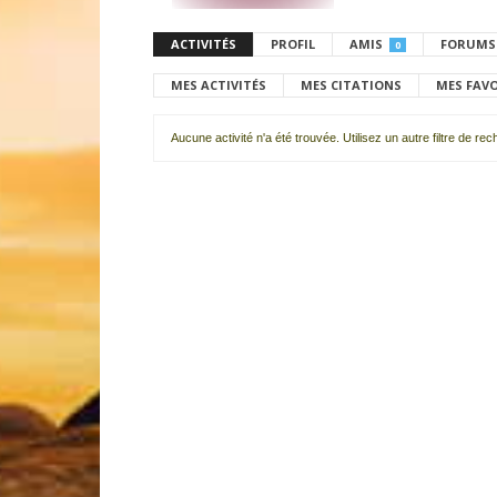
ACTIVITÉS
PROFIL
AMIS
FORUMS
0
MES ACTIVITÉS
MES CITATIONS
MES FAV
Aucune activité n'a été trouvée. Utilisez un autre filtre de re