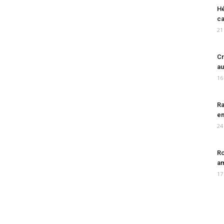
Hé
ca
21
Cr
au
16
Ra
en
24
Ro
am
17