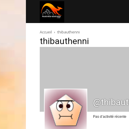
Australia-
Accueil
thibauthenni
australie.com
thibauthenni
@thibaut
Pas d’activité récente