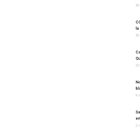
30
CO
la
30
Ca
Qu
23
No
bl
9 
Sa
em
2 