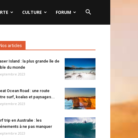
RTE
CULTURE
FORUM
Nos articles
aser Island : la plus grande île de
ble du monde
septembre 2023
eat Ocean Road : une route
tre surf, koalas et paysages...
septembre 2023
rf trip en Australie : les
énements à ne pas manquer
septembre 2023