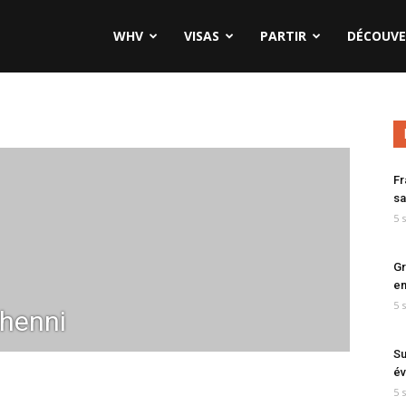
WHV
VISAS
PARTIR
DÉCOUVE
Fr
sa
5 
Gr
en
5 
henni
Su
év
5 