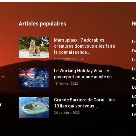
Articles populaires
R
Marsupiaux : 7 adorables
Le
créatures dont vous allez faire
Dé
la connaissance...
2 septembre 2021
Le
Le
Le Working Holiday Visa : le
...
passeport pour une année en...
Au
18 février 2022
Le
E
Grande Barrière de Corail : les
r
Pr
10 îles qui vont vous...
26 octobre 2022
Le