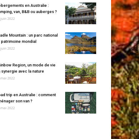
bergements en Australie :
mping, van, B&B ou auberges ?
 juin 2022
adle Mountain : un parc national
 patrimoine mondial
 juin 2022
inbow Region, un mode de vie
 synergie avec la nature
 mai 2022
ad trip en Australie : comment
énager son van ?
 mai 2022