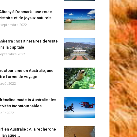
Albany à Denmark : une route
histoire et de joyaux naturels
 septembre 2022
nberra : nos itinéraires de visite
ns la capitale
septembre 2022
écotourisme en Australie, une
tre forme de voyage
 août 2022
rénaline made in Australie : les
tivités incontournables
août 2022
rf en Australie : A la recherche
 la vague...