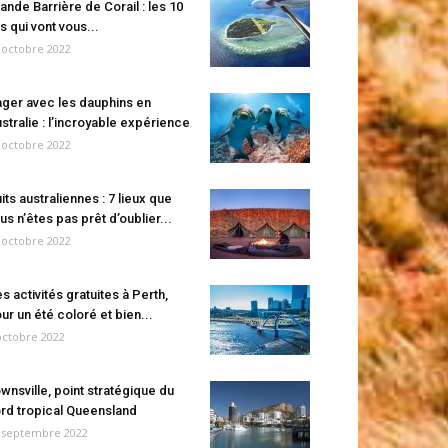
ande Barrière de Corail : les 10
es qui vont vous...
 octobre 2022
ger avec les dauphins en
stralie : l’incroyable expérience
 octobre 2022
its australiennes : 7 lieux que
us n’êtes pas prêt d’oublier...
 octobre 2022
s activités gratuites à Perth,
ur un été coloré et bien...
octobre 2022
wnsville, point stratégique du
rd tropical Queensland
 septembre 2022