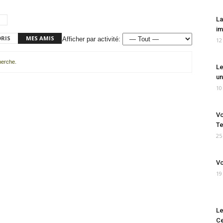
La
im
ORIS
MES AMIS
Afficher par activité:
12
cherche.
Le
un
10
Vo
Te
25
Vo
19
Le
Ce