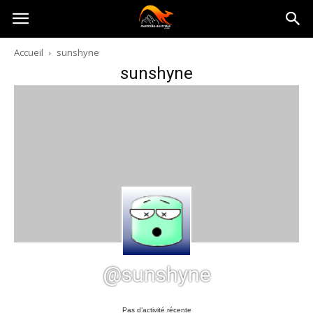
Australia-
Accueil
sunshyne
sunshyne
australie.com
@sunshyne
Pas d’activité récente