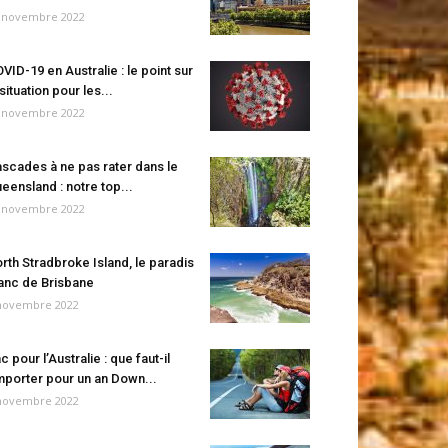
 novembre 2022
VID-19 en Australie : le point sur
 situation pour les...
 novembre 2022
scades à ne pas rater dans le
eensland : notre top...
 novembre 2022
rth Stradbroke Island, le paradis
anc de Brisbane
novembre 2022
c pour l’Australie : que faut-il
porter pour un an Down...
novembre 2022