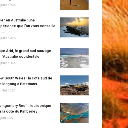
 juillet 2022
ier en Australie : une
périence que l’on vous conseille
...
 juillet 2022
pe Arid, le grand sud sauvage
 l’Australie occidentale
 juillet 2022
w South Wales : la côte sud de
llongong à Batemans...
juillet 2022
ntgomery Reef : lieu iconique
r la côte du Kimberley
 juin 2022