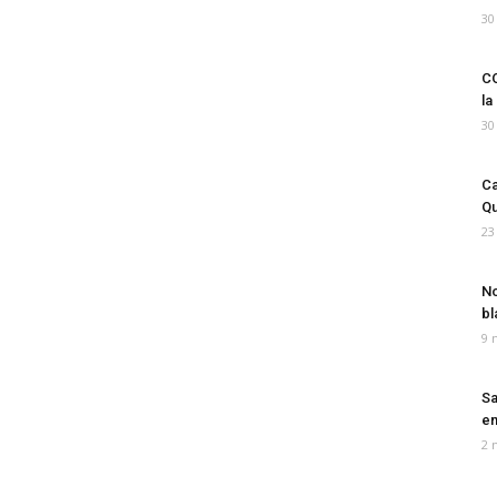
30
CO
la
30
Ca
Qu
23
No
bl
9 
Sa
em
2 