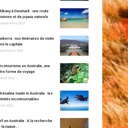
Albany à Denmark : une route
histoire et de joyaux naturels
 septembre 2022
nberra : nos itinéraires de visite
ns la capitale
septembre 2022
écotourisme en Australie, une
tre forme de voyage
 août 2022
rénaline made in Australie : les
tivités incontournables
août 2022
rf en Australie : A la recherche
 la vague...