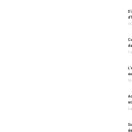
D’
d’
15
Ca
da
7 
L’
au
10
Ad
ac
3 
Su
de