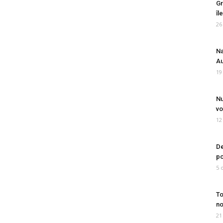
Gr
îl
26
Na
Au
19
Nu
vo
12
De
po
5 
To
no
21