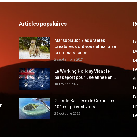
Articles populaires
R
Marsupiaux : 7 adorables
Le
créatures dont vous allez faire
Dé
la connaissance...
2 septembre 2021
Le
Le
Le Working Holiday Visa : le
...
passeport pour une année en...
Au
18 février 2022
Le
E
Grande Barrière de Corail : les
r
Pr
10 îles qui vont vous...
26 octobre 2022
Le