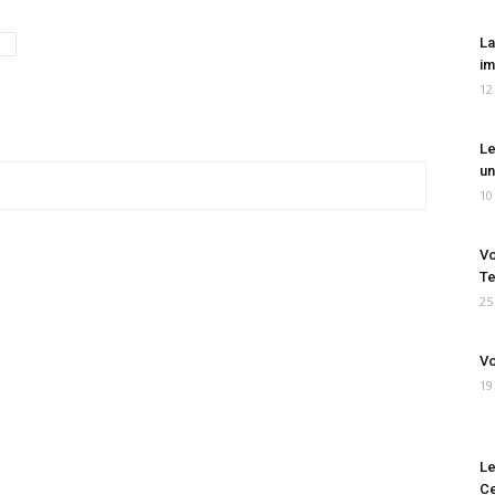
La
im
12
Le
un
10
Vo
Te
25
Vo
19
Le
Ce