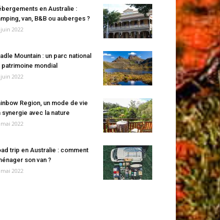
bergements en Australie :
mping, van, B&B ou auberges ?
 juin 2022
adle Mountain : un parc national
 patrimoine mondial
 juin 2022
inbow Region, un mode de vie
 synergie avec la nature
 mai 2022
ad trip en Australie : comment
énager son van ?
 mai 2022