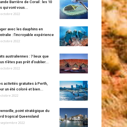
ande Barrière de Corail : les 10
es qui vont vous...
 octobre 2022
ger avec les dauphins en
stralie : l’incroyable expérience
 octobre 2022
its australiennes : 7 lieux que
us n’êtes pas prêt d’oublier...
 octobre 2022
s activités gratuites à Perth,
ur un été coloré et bien...
octobre 2022
wnsville, point stratégique du
rd tropical Queensland
 septembre 2022