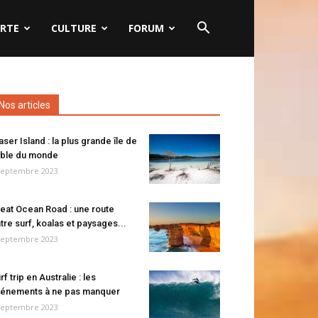
RTE
CULTURE
FORUM
Nos articles
aser Island : la plus grande île de
ble du monde
septembre 2023
eat Ocean Road : une route
tre surf, koalas et paysages...
septembre 2023
rf trip en Australie : les
énements à ne pas manquer
septembre 2023