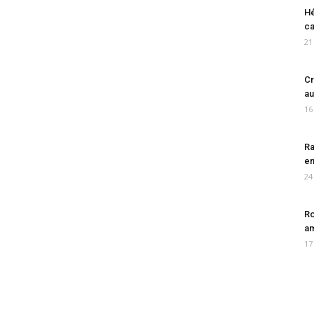
Hé
ca
21
Cr
au
16
Ra
en
24
Ro
am
17