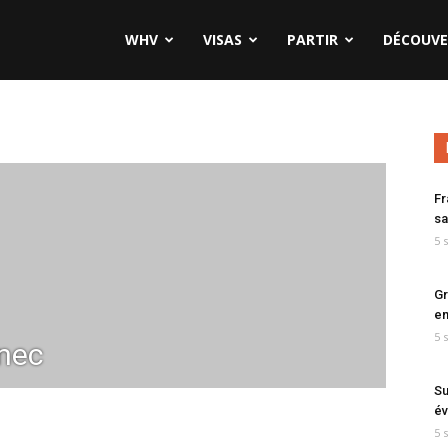
WHV
VISAS
PARTIR
DÉCOUVE
Fr
sa
5 
Gr
en
5 
nec
Su
év
5 