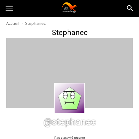
Australia-
Accueil
Stephanec
Stephanec
australie.com
@stephanec
Pas d’activité récente