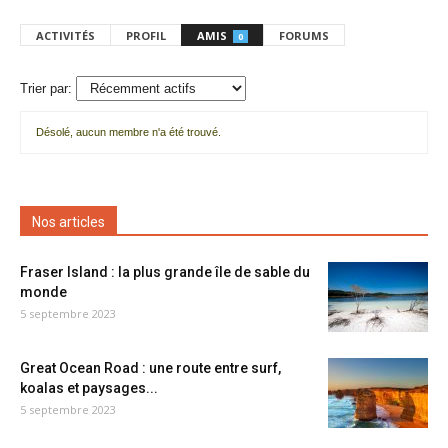
ACTIVITÉS
PROFIL
AMIS
FORUMS
0
Trier par:
Désolé, aucun membre n'a été trouvé.
Mes
amis
Nos articles
Fraser Island : la plus grande île de sable du
monde
5 septembre 2023
Great Ocean Road : une route entre surf,
koalas et paysages...
5 septembre 2023