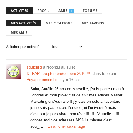
ACTIVITÉS
PROFIL
AMIS
FORUMS
0
MES ACTIVITÉS
MES CITATIONS
MES FAVORIS
MES AMIS
Afficher par activité:
soulchild
a répondu au sujet
DEPART Septembre/octobre 2010 !!!!
dans le forum
Voyager ensemble
il y a 16 ans
Salut, Aurélie 25 ans de Marseille, j’suis partie un an à
Londres et mon projet c’st de finir mes études Master
Marketing en Australie !! j’y vais en solo à l’aventure
je ne sais pas encore l’endroit, ni l’université mais
c’est sur je pars vivre mon rêve !!!!!!! L’Autralie !!!!!!!
donnez moi vos adresses MSN la mienne c’est
soul_…
En afficher davantage