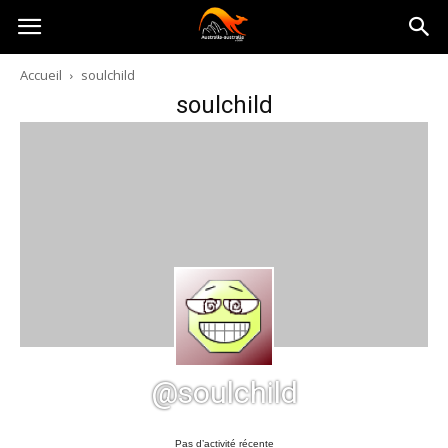
Australia-
Accueil
soulchild
soulchild
australie.com
@soulchild
Pas d’activité récente