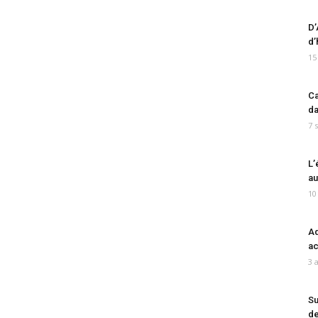
D’
d’
15
Ca
da
7 
L’
au
10
Ad
ac
3 
Su
de