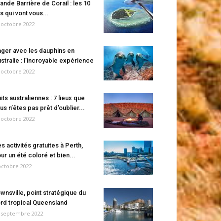
ande Barrière de Corail : les 10
es qui vont vous...
 octobre 2022
ger avec les dauphins en
stralie : l’incroyable expérience
 octobre 2022
its australiennes : 7 lieux que
us n’êtes pas prêt d’oublier...
 octobre 2022
s activités gratuites à Perth,
ur un été coloré et bien...
octobre 2022
wnsville, point stratégique du
rd tropical Queensland
 septembre 2022