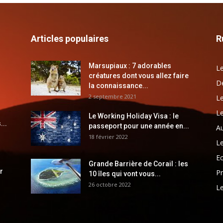
Articles populaires
R
Marsupiaux : 7 adorables
Le
créatures dont vous allez faire
Dé
la connaissance...
2 septembre 2021
Le
Le
Le Working Holiday Visa : le
...
passeport pour une année en...
Au
18 février 2022
Le
E
Grande Barrière de Corail : les
r
Pr
10 îles qui vont vous...
26 octobre 2022
Le