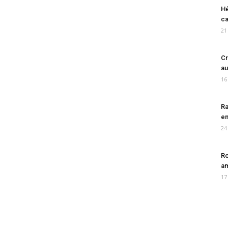
Hé
ca
21
Cr
au
16
Ra
en
24
Ro
am
17