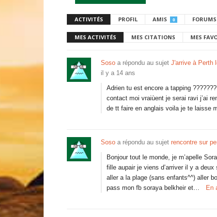
ACTIVITÉS
PROFIL
AMIS
FORUMS
0
MES ACTIVITÉS
MES CITATIONS
MES FAV
Soso
a répondu au sujet
J'arrive à Perth 
il y a 14 ans
Adrien tu est encore a tapping ????????
contact moi vraiùent je serai ravi j’ai r
de tt faire en anglais voila je te lais
Soso
a répondu au sujet
rencontre sur pe
Bonjour tout le monde, je m’apelle Sora
fille aupair je viens d’arriver il y a d
aller a la plage (sans enfants^^) aller 
pass mon fb soraya belkheir et…
En 