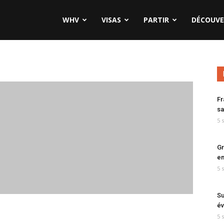
WHV
VISAS
PARTIR
DÉCOUVE
Fr
sa
5 
Gr
en
5 
Su
év
5 