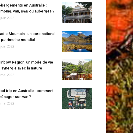
bergements en Australie :
mping, van, B&B ou auberges ?
 juin 2022
adle Mountain : un parc national
 patrimoine mondial
 juin 2022
inbow Region, un mode de vie
 synergie avec la nature
 mai 2022
ad trip en Australie : comment
énager son van ?
 mai 2022