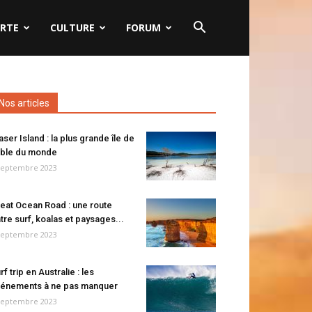
RTE
CULTURE
FORUM
Nos articles
aser Island : la plus grande île de
ble du monde
septembre 2023
eat Ocean Road : une route
tre surf, koalas et paysages...
septembre 2023
rf trip en Australie : les
énements à ne pas manquer
septembre 2023