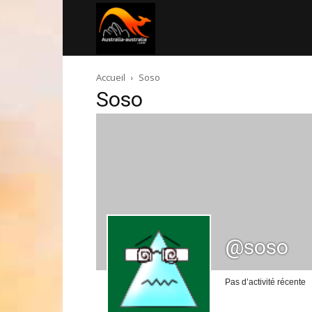
Australia-
Accueil
Soso
australie.com
Soso
@soso
Pas d’activité récente