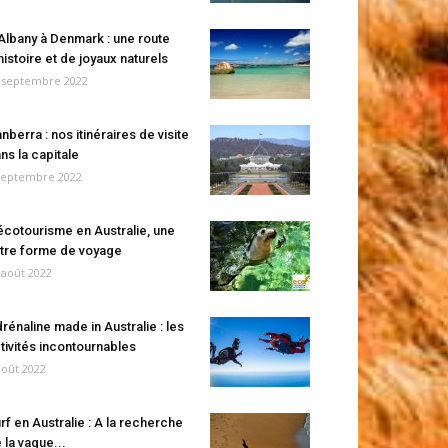
Albany à Denmark : une route
histoire et de joyaux naturels
 septembre 2022
nberra : nos itinéraires de visite
ns la capitale
septembre 2022
écotourisme en Australie, une
tre forme de voyage
 août 2022
rénaline made in Australie : les
tivités incontournables
août 2022
rf en Australie : A la recherche
 la vague...