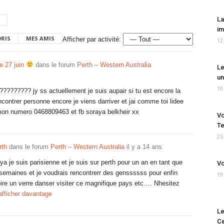
La
im
ORIS
MES AMIS
Afficher par activité:
12
le 27 juin
dans le forum
Perth – Western Australia
Le
un
10
???????? jy ss actuellement je suis aupair si tu est encore la
encontrer personne encore je viens darriver et jai comme toi lidee
se mon numero 0468809463 et fb soraya belkheir xx
Vo
Te
25
rth
dans le forum
Perth – Western Australia
il y a 14 ans
ya je suis parisienne et je suis sur perth pour un an en tant que
Vo
eux semaines et je voudrais rencontrerr des genssssss pour enfin
19
boire un verre danser visiter ce magnifique pays etc…. Nhesitez
afficher davantage
Le
Ce