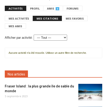
ACTIVITÉS
PROFIL
AMIS
FORUMS
0
MES ACTIVITÉS
MES CITATIONS
MES FAVORIS
MES AMIS
Afficher par activité:
Aucune activité n'a été trouvée. Utilisez un autre filtre de recherche.
Nos articles
Fraser Island : la plus grande île de sable du
monde
5 septembre 2023