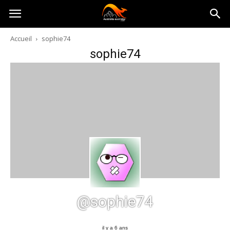
Australia-
Accueil
sophie74
sophie74
australie.com
@sophie74
il y a 6 ans