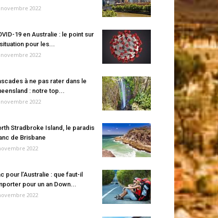
 novembre 2022
VID-19 en Australie : le point sur
 situation pour les...
 novembre 2022
scades à ne pas rater dans le
eensland : notre top...
 novembre 2022
rth Stradbroke Island, le paradis
anc de Brisbane
novembre 2022
c pour l’Australie : que faut-il
porter pour un an Down...
novembre 2022