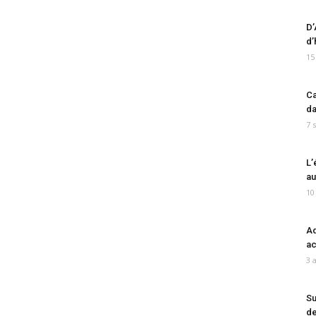
D’
d’
15
Ca
da
7 
L’
au
10
Ad
ac
3 
Su
de