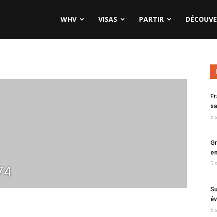
WHV
VISAS
PARTIR
DÉCOUVE
Fr
sa
5 
Gr
en
5 
74
Su
év
5 