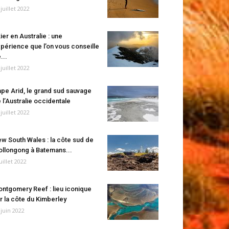
 juillet 2022
ier en Australie : une
périence que l’on vous conseille
...
 juillet 2022
pe Arid, le grand sud sauvage
 l’Australie occidentale
 juillet 2022
w South Wales : la côte sud de
llongong à Batemans...
juillet 2022
ntgomery Reef : lieu iconique
r la côte du Kimberley
 juin 2022