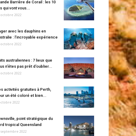
ande Barrière de Corail : les 10
es qui vont vous...
 octobre 2022
ger avec les dauphins en
stralie : l’incroyable expérience
 octobre 2022
its australiennes : 7 lieux que
us n’êtes pas prêt d’oublier...
 octobre 2022
s activités gratuites à Perth,
ur un été coloré et bien...
octobre 2022
wnsville, point stratégique du
rd tropical Queensland
 septembre 2022