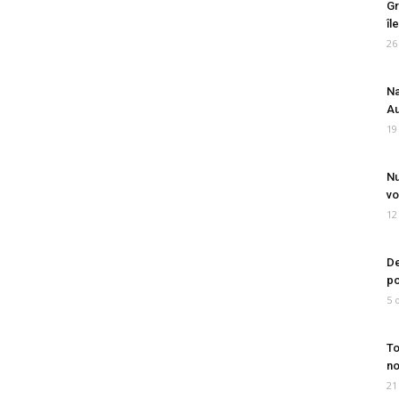
Gr
îl
26
Na
Au
19
Nu
vo
12
De
po
5 
To
no
21