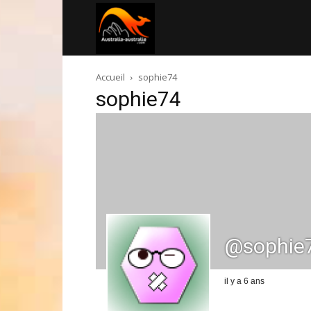
Australia-
Accueil
sophie74
australie.com
sophie74
@sophie
il y a 6 ans