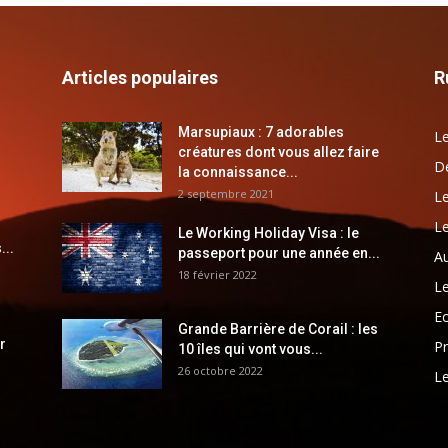
Articles populaires
R
Marsupiaux : 7 adorables
Le
créatures dont vous allez faire
Dé
la connaissance...
2 septembre 2021
Le
Le
Le Working Holiday Visa : le
...
passeport pour une année en...
Au
18 février 2022
Le
E
Grande Barrière de Corail : les
r
Pr
10 îles qui vont vous...
26 octobre 2022
Le