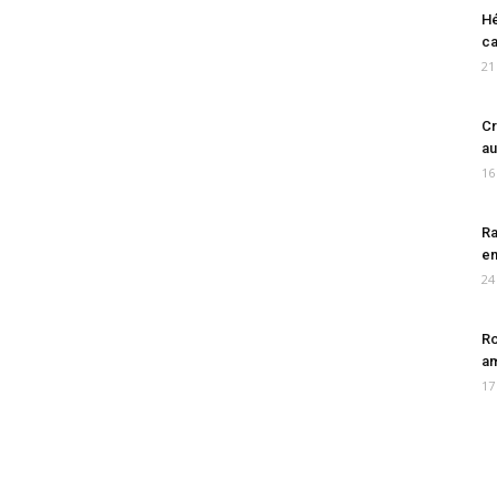
Hé
ca
21
Cr
au
16
Ra
en
24
Ro
am
17