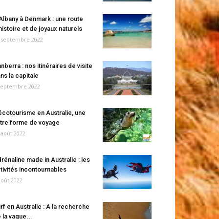
Albany à Denmark : une route
histoire et de joyaux naturels
 septembre 2022
nberra : nos itinéraires de visite
ns la capitale
septembre 2022
écotourisme en Australie, une
tre forme de voyage
 août 2022
rénaline made in Australie : les
tivités incontournables
août 2022
rf en Australie : A la recherche
 la vague...