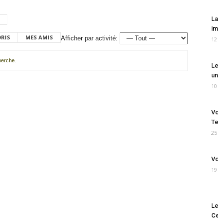
La
im
ORIS
MES AMIS
Afficher par activité:
12
cherche.
Le
un
10
Vo
Te
25
Vo
19
Le
Ce