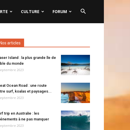
RTE
CULTURE
FORUM
Nos articles
aser Island : la plus grande île de
ble du monde
septembre 2023
eat Ocean Road : une route
tre surf, koalas et paysages...
septembre 2023
rf trip en Australie : les
énements à ne pas manquer
septembre 2023