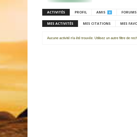
ACTIVITÉS
PROFIL
AMIS
FORUMS
0
MES ACTIVITÉS
MES CITATIONS
MES FAV
Aucune activité n'a été trouvée. Utilisez un autre filtre de re