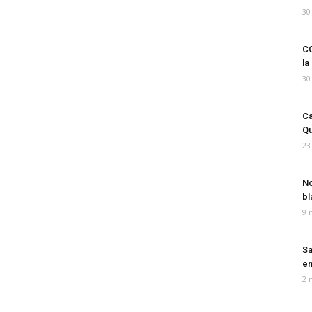
30
CO
la
30
Ca
Qu
23
No
bl
9 
Sa
em
2 