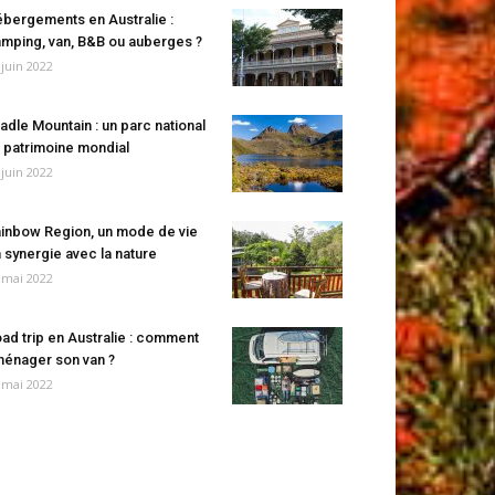
bergements en Australie :
mping, van, B&B ou auberges ?
 juin 2022
adle Mountain : un parc national
 patrimoine mondial
 juin 2022
inbow Region, un mode de vie
 synergie avec la nature
 mai 2022
ad trip en Australie : comment
énager son van ?
 mai 2022