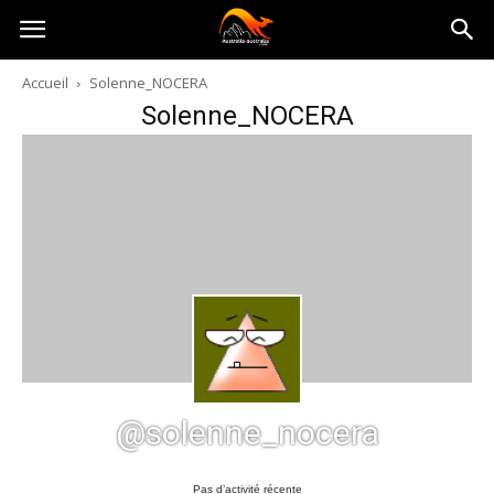
Australia-
Accueil
Solenne_NOCERA
Solenne_NOCERA
australie.com
@solenne_nocera
Pas d’activité récente