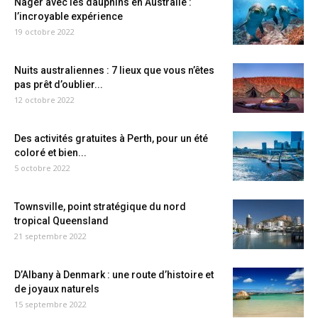
Nager avec les dauphins en Australie :
l’incroyable expérience
19 octobre 2022
Nuits australiennes : 7 lieux que vous n’êtes
pas prêt d’oublier...
12 octobre 2022
Des activités gratuites à Perth, pour un été
coloré et bien...
5 octobre 2022
Townsville, point stratégique du nord
tropical Queensland
21 septembre 2022
D’Albany à Denmark : une route d’histoire et
de joyaux naturels
15 septembre 2022