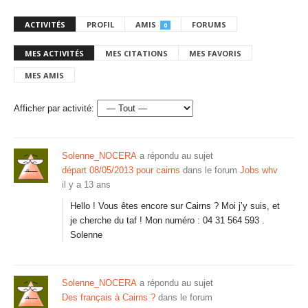
ACTIVITÉS
PROFIL
AMIS
FORUMS
0
MES ACTIVITÉS
MES CITATIONS
MES FAVORIS
MES AMIS
Afficher par activité:
Solenne_NOCERA
a répondu au sujet
départ 08/05/2013 pour cairns
dans le forum
Jobs whv
il y a 13 ans
Hello ! Vous êtes encore sur Cairns ? Moi j’y suis, et
je cherche du taf ! Mon numéro : 04 31 564 593 .
Solenne
Solenne_NOCERA
a répondu au sujet
Des français à Cairns ?
dans le forum