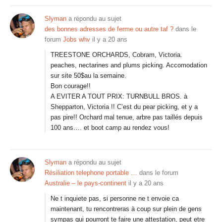
Slyman
a répondu au sujet
des bonnes adresses de ferme ou autre taf ?
dans le
forum
Jobs whv
il y a 20 ans
TREESTONE ORCHARDS, Cobram, Victoria.
peaches, nectarines and plums picking. Accomodation
sur site 50$au la semaine.
Bon courage!!
A EVITER A TOUT PRIX: TURNBULL BROS. à
Shepparton, Victoria !! C’est du pear picking, et y a
pas pire!! Orchard mal tenue, arbre pas taillés depuis
100 ans…. et boot camp au rendez vous!
Slyman
a répondu au sujet
Résiliation telephone portable …
dans le forum
Australie – le pays-continent
il y a 20 ans
Ne t inquiete pas, si personne ne t envoie ca
maintenant, tu rencontreras à coup sur plein de gens
sympas qui pourront te faire une attestation, peut etre