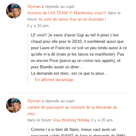
Slyman
a répondu au sujet
Anciens de l AA TEAM !!! Manifestez vous!!!
dans le
forum
Ils sont de retour d'un an en Australie !
il y a 20 ans
LE vins!! Je viens d’avoir Gigi au tel! A priori c’est
chaud pour elle pour le 20/10, il semblerait aussi que
pour Laure et Francois ce soit un peu tendu aussi à ce
qu’elle m’a dit (mais je les laisse se manifester). Pas
eu encore Pixie (parce qu on croise nos appels), et
pour Blandin aurait un diner….
La demande est donc, est ce que tu peux…
En afficher davantage
Slyman
a répondu au sujet
validité de passeport au moment de la demande du
visa
dans le forum
Visa Working Holiday
il y a 20 ans
Comme l a si bien dit Nano, mieux vaut avoir un
passeport valide AVANT de faire ta demande de WHV,