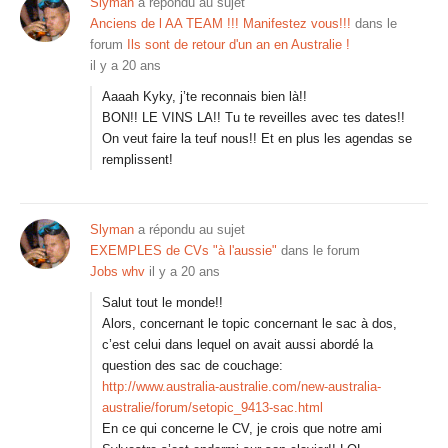
Slyman
a répondu au sujet
Anciens de l AA TEAM !!! Manifestez vous!!!
dans le
forum
Ils sont de retour d'un an en Australie !
il y a 20 ans
Aaaah Kyky, j’te reconnais bien là!!
BON!! LE VINS LA!! Tu te reveilles avec tes dates!!
On veut faire la teuf nous!! Et en plus les agendas se
remplissent!
Slyman
a répondu au sujet
EXEMPLES de CVs "à l'aussie"
dans le forum
Jobs whv
il y a 20 ans
Salut tout le monde!!
Alors, concernant le topic concernant le sac à dos,
c’est celui dans lequel on avait aussi abordé la
question des sac de couchage:
http://www.australia-australie.com/new-australia-
australie/forum/setopic_9413-sac.html
En ce qui concerne le CV, je crois que notre ami