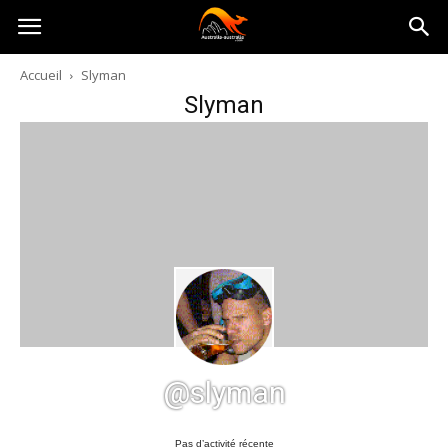
Australia-
Accueil
Slyman
Slyman
australie.com
@slyman
Pas d’activité récente