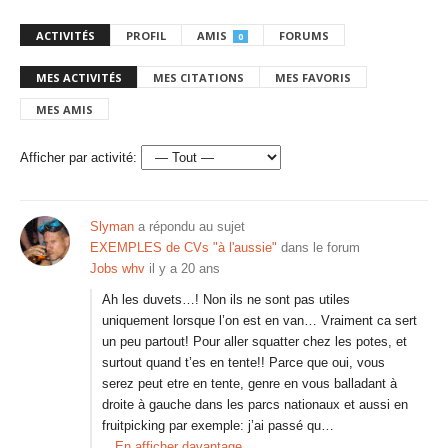
ACTIVITÉS
PROFIL
AMIS
FORUMS
0
MES ACTIVITÉS
MES CITATIONS
MES FAVORIS
MES AMIS
Afficher par activité:
Slyman
a répondu au sujet
EXEMPLES de CVs "à l'aussie"
dans le forum
Jobs whv
il y a 20 ans
Ah les duvets…! Non ils ne sont pas utiles
uniquement lorsque l’on est en van… Vraiment ca sert
un peu partout! Pour aller squatter chez les potes, et
surtout quand t’es en tente!! Parce que oui, vous
serez peut etre en tente, genre en vous balladant à
droite à gauche dans les parcs nationaux et aussi en
fruitpicking par exemple: j’ai passé qu…
En afficher davantage