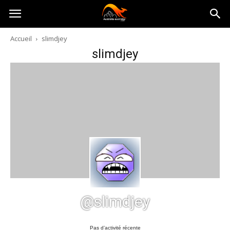
Australia-
Accueil
slimdjey
slimdjey
australie.com
@slimdjey
Pas d’activité récente