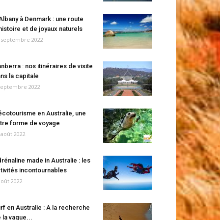
Albany à Denmark : une route
histoire et de joyaux naturels
 septembre 2022
nberra : nos itinéraires de visite
ns la capitale
septembre 2022
écotourisme en Australie, une
tre forme de voyage
 août 2022
rénaline made in Australie : les
tivités incontournables
août 2022
rf en Australie : A la recherche
 la vague...