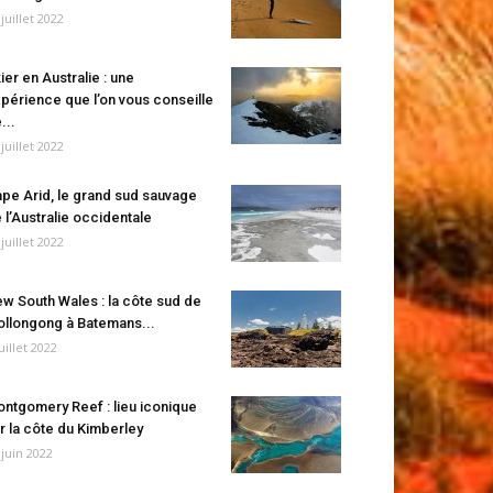
 juillet 2022
ier en Australie : une
périence que l’on vous conseille
...
 juillet 2022
pe Arid, le grand sud sauvage
 l’Australie occidentale
 juillet 2022
w South Wales : la côte sud de
llongong à Batemans...
juillet 2022
ntgomery Reef : lieu iconique
r la côte du Kimberley
 juin 2022