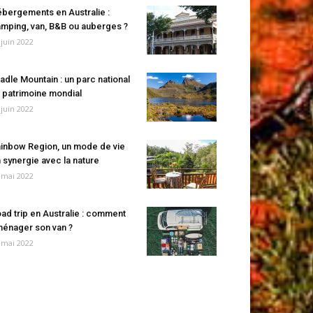
bergements en Australie :
mping, van, B&B ou auberges ?
 juin 2022
adle Mountain : un parc national
 patrimoine mondial
 juin 2022
inbow Region, un mode de vie
 synergie avec la nature
 mai 2022
ad trip en Australie : comment
énager son van ?
 mai 2022