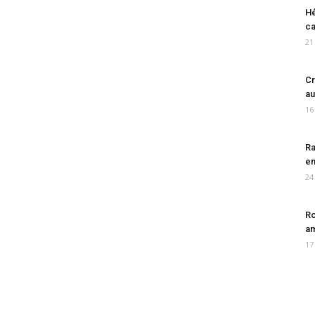
Hé
ca
21
Cr
au
16
Ra
en
24
Ro
am
17