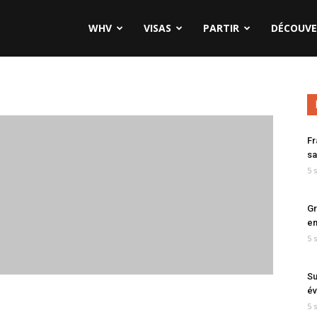
WHV
VISAS
PARTIR
DÉCOUVE
Fr
sa
5 
Gr
en
5 
Su
év
5 