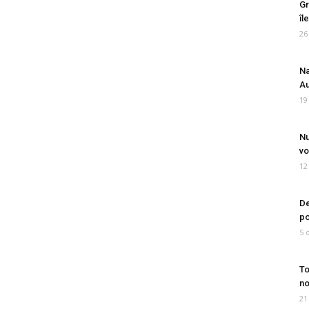
Gr
îl
26
Na
Au
19
Nu
vo
12
De
po
5 
To
no
21