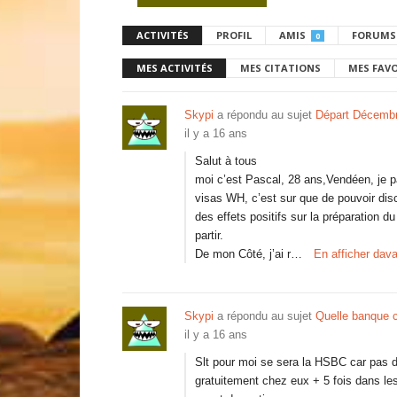
ACTIVITÉS
PROFIL
AMIS
FORUMS
0
MES ACTIVITÉS
MES CITATIONS
MES FAV
Skypi
a répondu au sujet
Départ Décembr
il y a 16 ans
Salut à tous
moi c’est Pascal, 28 ans,Vendéen, je 
visas WH, c’est sur que de pouvoir dis
des effets positifs sur la préparation d
partir.
De mon Côté, j’ai r…
En afficher dav
Skypi
a répondu au sujet
Quelle banque c
il y a 16 ans
Slt pour moi se sera la HSBC car pas de 
gratuitement chez eux + 5 fois dans le