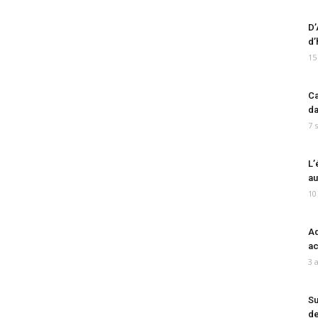
D’
d’
15
Ca
da
7 
L’
au
10
Ad
ac
3 
Su
de