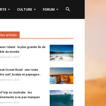
RTE
CULTURE
FORUM
Nos articles
aser Island : la plus grande île de
ble du monde
septembre 2023
eat Ocean Road : une route
tre surf, koalas et paysages...
septembre 2023
rf trip en Australie : les
énements à ne pas manquer
septembre 2023