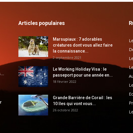
Articles populaires
R
Marsupiaux : 7 adorables
Le
créatures dont vous allez faire
Dé
la connaissance...
2 septembre 2021
Le
Le
Le Working Holiday Visa : le
...
passeport pour une année en...
Au
18 février 2022
Le
E
Grande Barrière de Corail : les
r
Pr
10 îles qui vont vous...
26 octobre 2022
Le