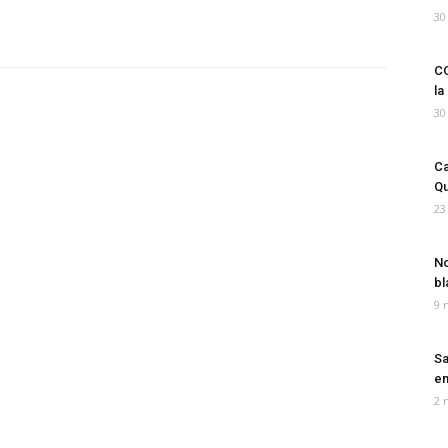
30
CO
la
30
Ca
Qu
23
No
bl
9 
Sa
em
2 