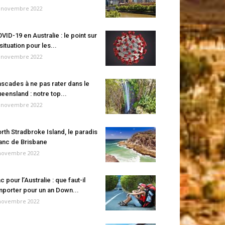
 novembre 2022
VID-19 en Australie : le point sur
 situation pour les...
 novembre 2022
scades à ne pas rater dans le
eensland : notre top...
 novembre 2022
rth Stradbroke Island, le paradis
anc de Brisbane
novembre 2022
c pour l’Australie : que faut-il
porter pour un an Down...
novembre 2022