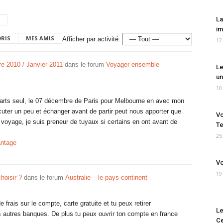
La
im
ORIS
MES AMIS
Afficher par activité:
12
e 2010 / Janvier 2011
dans le forum
Voyager ensemble
Le
un
10
parts seul, le 07 décembre de Paris pour Melbourne en avec mon
cuter un peu et échanger avant de partir peut nous apporter que
Vo
u voyage, je suis preneur de tuyaux si certains en ont avant de
Te
25
antage
Vo
19
hoisir ?
dans le forum
Australie – le pays-continent
frais sur le compte, carte gratuite et tu peux retirer
Le
s autres banques. De plus tu peux ouvrir ton compte en france
Ce