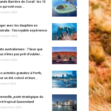
ande Barrière de Corail : les 10
es qui vont vous...
 octobre 2022
ger avec les dauphins en
stralie : l’incroyable expérience
 octobre 2022
its australiennes : 7 lieux que
us n’êtes pas prêt d’oublier...
 octobre 2022
s activités gratuites à Perth,
ur un été coloré et bien...
octobre 2022
wnsville, point stratégique du
rd tropical Queensland
 septembre 2022