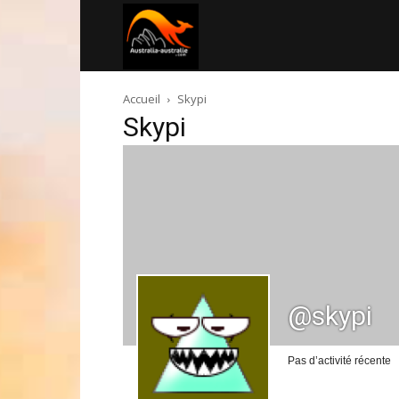
Australia-
Accueil
Skypi
australie.com
Skypi
@skypi
Pas d’activité récente