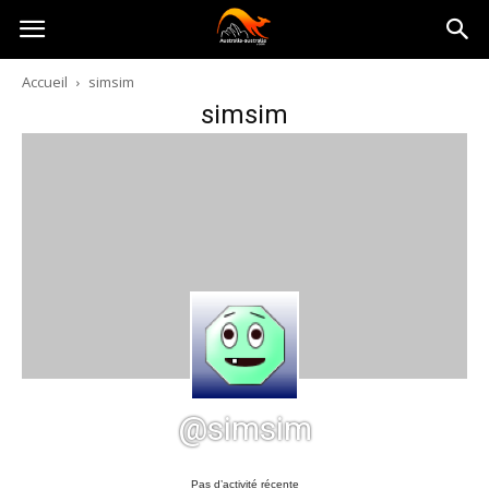
Australia-
Accueil
simsim
simsim
australie.com
@simsim
Pas d’activité récente