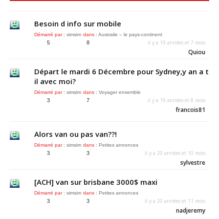
Besoin d info sur mobile
Démarré par :
simsim
dans :
Australie – le pays-continent
il y a 19 années et 7 mois
5
8
Quiou
Départ le mardi 6 Décembre pour Sydney,y an a t
il avec moi?
Démarré par :
simsim
dans :
Voyager ensemble
il y a 19 années et 8 mois
3
7
francois81
Alors van ou pas van??!
Démarré par :
simsim
dans :
Petites annonces
il y a 20 années et 10 mois
3
3
sylvestre
[ACH] van sur brisbane 3000$ maxi
Démarré par :
simsim
dans :
Petites annonces
il y a 20 années et 11 mois
3
3
nadjeremy