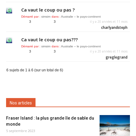
Ca vaut le coup ou pas ?
Démarré par :
simsim
dans :
Australie – le pays-continent
il y a 20 années et 11 mois
3
3
charlyandsteph
Ca vaut le coup ou pas???
Démarré par :
simsim
dans :
Australie – le pays-continent
il y a 20 années et 11 mois
3
3
greglegrand
6 sujets de 1 à 6 (sur un total de 6)
Nos articles
Fraser Island : la plus grande île de sable du
monde
5 septembre 2023