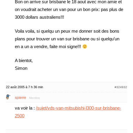
Bon on arrive sur brisbane le 18 aout avec mon amie et
on voudrait acheter un van pour un bon prix: pas plus de
3000 dollars australiens!!!
Voila voila, si quelqu un peux me donner soit des bons
plans pour trouver un van sur brisbane ou si quelqu’un
en a un a vendre, faite moi signe!!!
A bientot,
Simon
22 août 2005 à 7 h 36 min
#324932
spierre
Membre
va voir la :
/sujet/vds-van-mitsubishi-l300-sur-brisbane-
2500