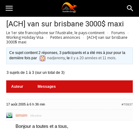
Australia-
[ACH] van sur brisbane 3000$ maxi
Le 1er site francophone sur l’Australie, le pays-continent
›
Forums
›
australie.com
Working Holiday Visa
›
Petites annonces
›
[ACH] van sur brisbane
3000$ maxi
Ce sujet contient 2 réponses, 3 participants et a été mis à jour pour la
dernière fois par
nadjeremy
, le
il y a 20 années et 11 mois
.
3 sujets de 1 à 3 (sur un total de 3)
Auteur
Messages
17 août 2005 à 6 h 36 min
#70937
simsim
Membre
Bonjour a toutes et a tous,