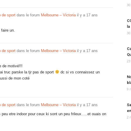
30
 de sport
dans le forum
Melbourne – Victoria
il y a 17 ans
CO
la
faire un.
30
Ca
 de sport
dans le forum
Melbourne – Victoria
il y a 17 ans
Qu
23
e de motivé!!!
ai truc parske la tjr pas de sport
dc si vs connaissez un
No
 aussi de mon coté
bl
9 
 de sport
dans le forum
Melbourne – Victoria
il y a 17 ans
Sa
em
 peu etre indoor pour ceux ki sont un peu frileux…..et ouais on
2 