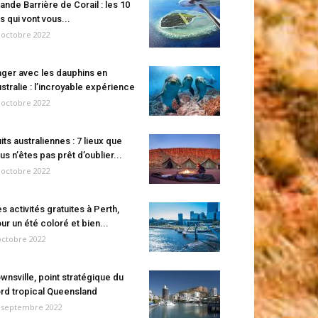
ande Barrière de Corail : les 10
es qui vont vous...
 octobre 2022
ger avec les dauphins en
stralie : l’incroyable expérience
 octobre 2022
its australiennes : 7 lieux que
us n’êtes pas prêt d’oublier...
 octobre 2022
s activités gratuites à Perth,
ur un été coloré et bien...
octobre 2022
wnsville, point stratégique du
rd tropical Queensland
 septembre 2022