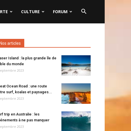
RTE
CULTURE
FORUM
Nos articles
aser Island : la plus grande île de
ble du monde
septembre 2023
eat Ocean Road : une route
tre surf, koalas et paysages...
septembre 2023
rf trip en Australie : les
énements à ne pas manquer
septembre 2023