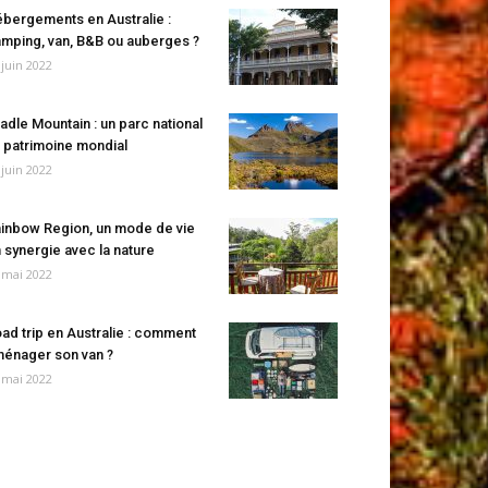
bergements en Australie :
mping, van, B&B ou auberges ?
 juin 2022
adle Mountain : un parc national
 patrimoine mondial
 juin 2022
inbow Region, un mode de vie
 synergie avec la nature
 mai 2022
ad trip en Australie : comment
énager son van ?
 mai 2022