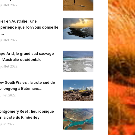
 juillet 2022
ier en Australie : une
périence que l’on vous conseille
...
 juillet 2022
pe Arid, le grand sud sauvage
 l’Australie occidentale
 juillet 2022
w South Wales : la côte sud de
llongong à Batemans...
juillet 2022
ntgomery Reef : lieu iconique
r la côte du Kimberley
 juin 2022