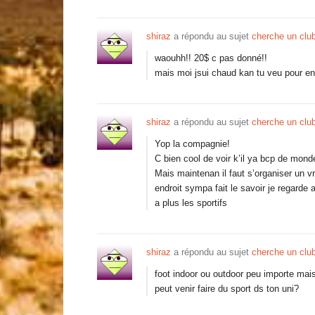
shiraz
a répondu au sujet
cherche un club
waouhh!! 20$ c pas donné!!
mais moi jsui chaud kan tu veu pour en 
shiraz
a répondu au sujet
cherche un club
Yop la compagnie!
C bien cool de voir k’il ya bcp de mond
Mais maintenan il faut s’organiser un vr
endroit sympa fait le savoir je regarde
a plus les sportifs
shiraz
a répondu au sujet
cherche un club
foot indoor ou outdoor peu importe mais
peut venir faire du sport ds ton uni?