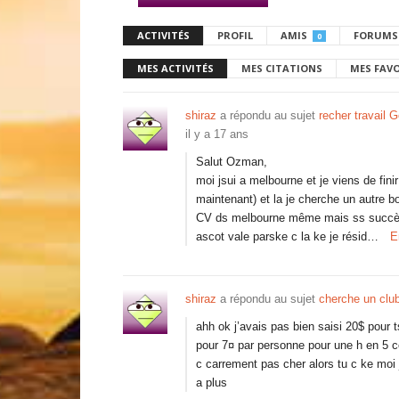
ACTIVITÉS
PROFIL
AMIS
FORUMS
0
MES ACTIVITÉS
MES CITATIONS
MES FAV
shiraz
a répondu au sujet
recher travail 
il y a 17 ans
Salut Ozman,
moi jsui a melbourne et je viens de fi
maintenant) et la je cherche un autre b
CV ds melbourne même mais ss succès, j
ascot vale parske c la ke je résid…
E
shiraz
a répondu au sujet
cherche un club
ahh ok j’avais pas bien saisi 20$ pour 
pour 7¤ par personne pour une h en 5 
c carrement pas cher alors tu c ke moi
a plus