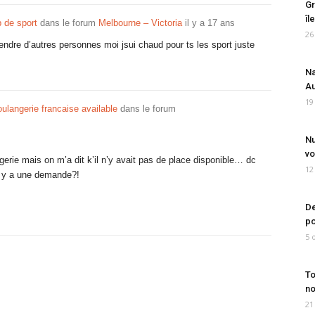
Gr
îl
 de sport
dans le forum
Melbourne – Victoria
il y a 17 ans
26
tendre d’autres personnes moi jsui chaud pour ts les sport juste
Na
Au
19
ulangerie francaise available
dans le forum
Nu
vo
gerie mais on m’a dit k’il n’y avait pas de place disponible… dc
12
l y a une demande?!
De
po
5 
To
no
21