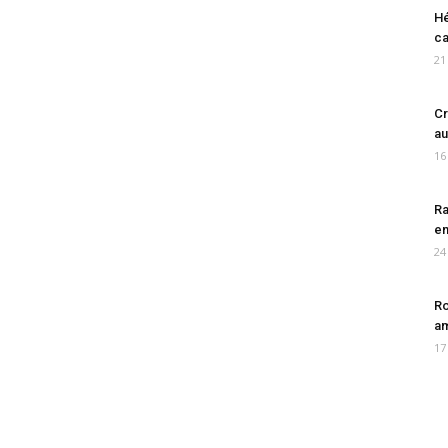
Hé
ca
21
Cr
au
16
Ra
en
24
Ro
am
17