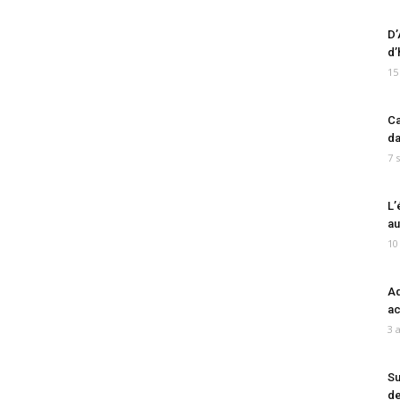
D’
d’
15
Ca
da
7 
L’
au
10
Ad
ac
3 
Su
de