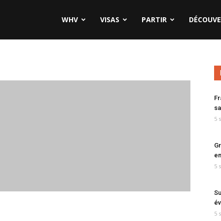
WHV
VISAS
PARTIR
DÉCOUVE
Fr
sa
5 
Gr
en
5 
Su
év
5 