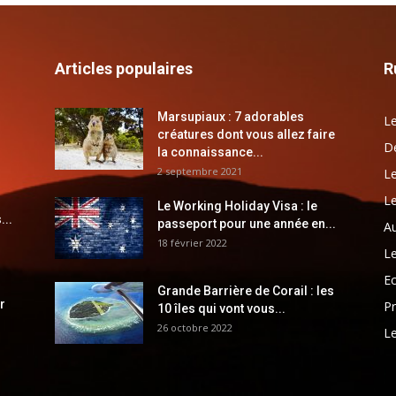
Articles populaires
R
Marsupiaux : 7 adorables
Le
créatures dont vous allez faire
Dé
la connaissance...
2 septembre 2021
Le
Le
Le Working Holiday Visa : le
...
passeport pour une année en...
Au
18 février 2022
Le
E
Grande Barrière de Corail : les
r
Pr
10 îles qui vont vous...
26 octobre 2022
Le