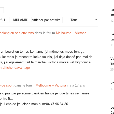
La
im
ORIS
MES AMIS
Afficher par activité:
12
Geelong ou ses environs
dans le forum
Melbourne – Victoria
Le
un
10
nir un boulot en temps ke nanny (et même les mecs font ça
oulot mais je rencontre kelke soucis, j’ai déjà donné pas mal de
Vo
’ai également fait le marché (victoria market) et higtpoint a
Te
n afficher davantage
25
Vo
 de sport
dans le forum
Melbourne – Victoria
il y a 17 ans
19
ts c pas par personne parsk’en france je joue ts les semaines
contre 5…
 jsui cho dc jte laisse mon num:04 47 96 34 86
Le
Ce