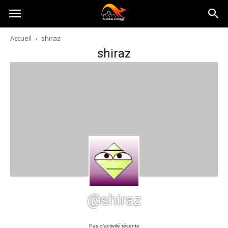
Australia-
Accueil
shiraz
shiraz
australie.com
@shiraz
Pas d’activité récente