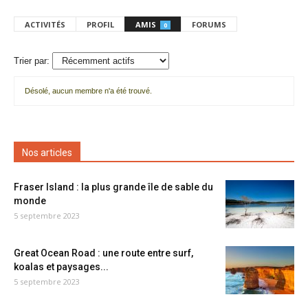
ACTIVITÉS
PROFIL
AMIS
FORUMS
0
Trier par:
Désolé, aucun membre n'a été trouvé.
Mes
amis
Nos articles
Fraser Island : la plus grande île de sable du
monde
5 septembre 2023
Great Ocean Road : une route entre surf,
koalas et paysages...
5 septembre 2023